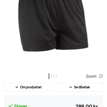
Zoom
Om produktet
Se tilbehør
299,00 kr.
På lager