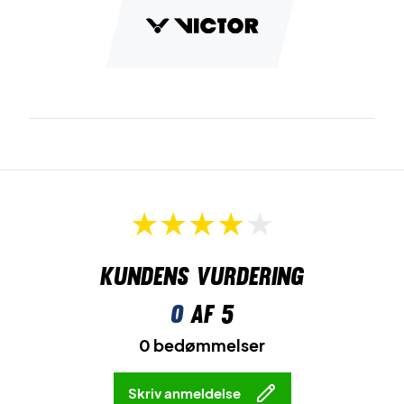
Kundens vurdering
0
af 5
0 bedømmelser
Skriv anmeldelse