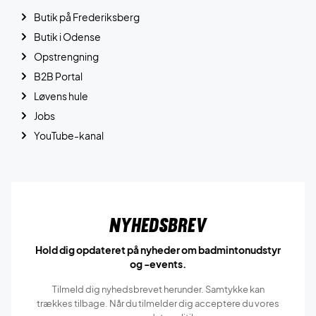
Butik på Frederiksberg
Butik i Odense
Opstrengning
B2B Portal
Løvens hule
Jobs
YouTube-kanal
Nyhedsbrev
Hold dig opdateret på nyheder om badmintonudstyr
og -events.
Tilmeld dig nyhedsbrevet herunder. Samtykke kan
trækkes tilbage. Når du tilmelder dig acceptere du vores