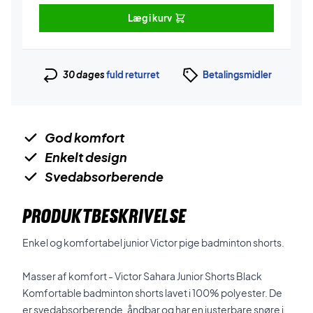
Læg i kurv
30 dages
fuld returret
Betalingsmidler
God komfort
Enkelt design
Svedabsorberende
PRODUKTBESKRIVELSE
Enkel og komfortabel junior Victor pige badminton shorts.
Masser af komfort - Victor Sahara Junior Shorts Black
Komfortable badminton shorts lavet i 100% polyester. De
er svedabsorberende, åndbar og har en justerbare snøre i