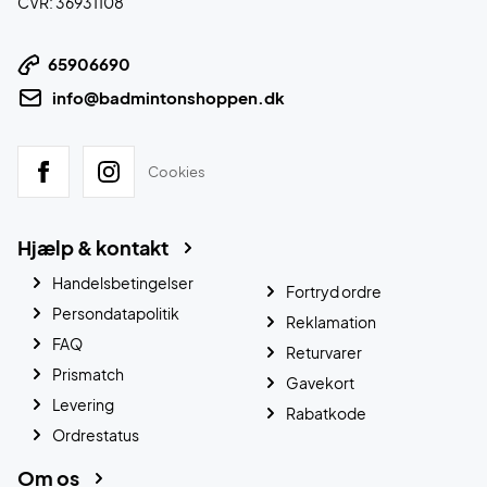
CVR: 36931108
65906690
info@badmintonshoppen.dk
Cookies
Hjælp & kontakt
Handelsbetingelser
Fortryd ordre
Persondatapolitik
Reklamation
FAQ
Returvarer
Prismatch
Gavekort
Levering
Rabatkode
Ordrestatus
Om os