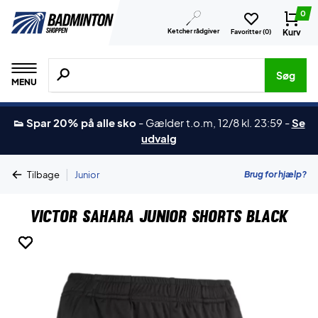
0
Ketcher rådgiver
Kurv
Favoritter (
0
)
Søg efter produkter, mærker etc.
Søg
MENU
👟 Spar 20% på alle sko
-
Gælder t.o.m, 12/8 kl. 23:59
-
Se
udvalg
|
Brug for hjælp?
Tilbage
Junior
Victor Sahara Junior Shorts Black