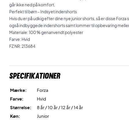
går ikke ned på komfort.
Perfekt til børn - Indsyet indershorts
Hvis du er på udkig efter dine nye junior shorts, så er disse Forza
også indbyggede indershorts samt lommer til opbevaring mell
Materiale: 100 % genanvendt polyester
Farve: Hvid
FZ NR: 213684
Specifikationer
Mærke:
Forza
Farve:
Hvid
Størrelse:
8 år / 10 år / 12 år / 14 år
Køn:
Junior