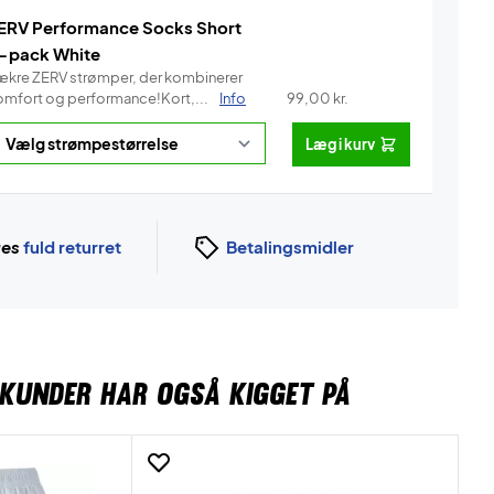
ERV Performance Socks Short
-pack White
ækre ZERV strømper, der kombinerer
omfort og performance!Kort,...
Info
99,00
kr.
Læg i kurv
ges
fuld returret
Betalingsmidler
KUNDER HAR OGSÅ KIGGET PÅ