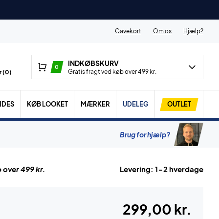
Gavekort
Om os
Hjælp?
INDKØBSKURV
0
Gratis fragt ved køb over 499 kr.
 (
0
)
IDES
KØB LOOKET
MÆRKER
UDELEG
OUTLET
Brug for hjælp?
 over 499 kr.
Levering: 1-2 hverdage
299,00 kr.