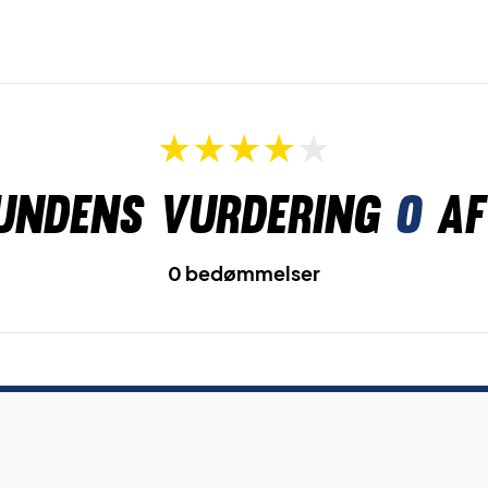
undens vurdering
0
af
0 bedømmelser