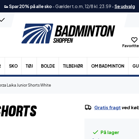
👟 Spar 20% på alle sko
-
Gælder t.o.m, 12/8 kl. 23:59
-
Se udvalg
Favoritter
R
SKO
TØJ
BOLDE
TILBEHØR
OM BADMINTON
GU
orza Laika Junior Shorts White
Shorts
Gratis fragt
ved køb
På lager