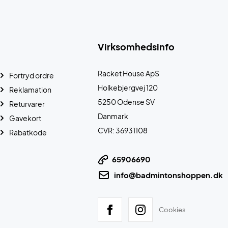
Virksomhedsinfo
Racket House ApS
Fortryd ordre
Holkebjergvej 120
Reklamation
5250 Odense SV
Returvarer
Danmark
Gavekort
CVR: 36931108
Rabatkode
65906690
info@badmintonshoppen.dk
Cookies