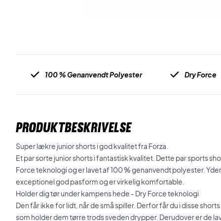
100 % Genanvendt Polyester
Dry Force
PRODUKTBESKRIVELSE
Super lækre junior shorts i god kvalitet fra Forza.
Et par sorte junior shorts i fantastisk kvalitet. Dette par sports
Force teknologi og er lavet af 100 % genanvendt polyester. Yderl
exceptionel god pasform og er virkelig komfortable.
Holder dig tør under kampens hede - Dry Force teknologi
Den får ikke for lidt, når de små spiller. Derfor får du i disse sho
som holder dem tørre trods sveden drypper. Derudover er de lavet