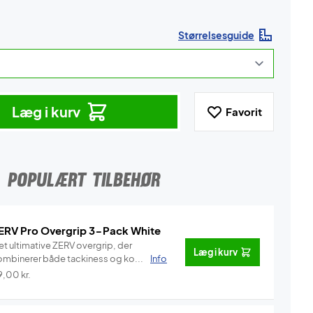
Størrelsesguide
Læg i kurv
Favorit
POPULÆRT TILBEHØR
ERV Pro Overgrip 3-Pack White
et ultimative ZERV overgrip, der
Læg i kurv
ombinerer både tackiness og ko...
Info
9,00
kr.