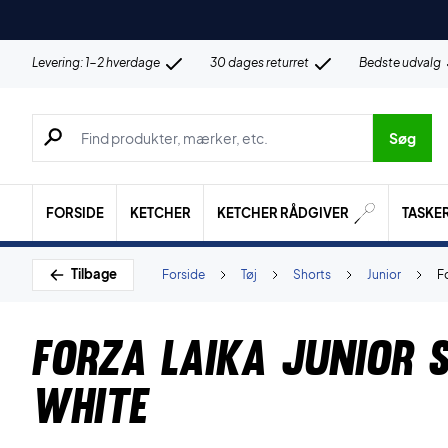
Levering: 1-2 hverdage
30 dages returret
Bedste udvalg
Søg efter produkter, mærker etc.
Søg
FORSIDE
KETCHER
KETCHER RÅDGIVER
TASKE
Tilbage
Forside
Tøj
Shorts
Junior
F
Forza Laika Junior 
White