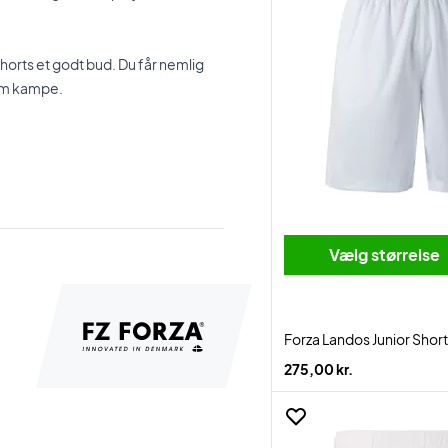
 shorts et godt bud. Du får nemlig
em kampe.
Vælg størrelse
Forza Landos Junior Shor
275,00 kr.