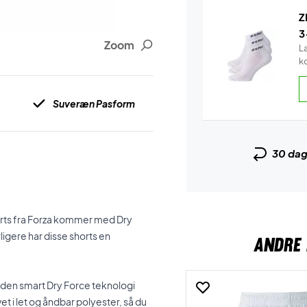
Z
3
Zoom
L
k
Suveræn Pasform
30 da
 shorts fra Forza kommer med Dry
igere har disse shorts en
ANDRE 
rts den smart Dry Force teknologi
 i let og åndbar polyester, så du