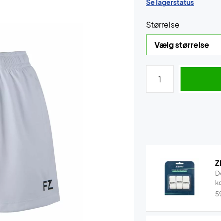
Se lagerstatus
Størrelse
Z
D
k
5