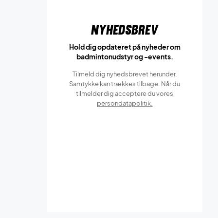
Nyhedsbrev
Hold dig opdateret på nyheder om
badmintonudstyr og -events.
Tilmeld dig nyhedsbrevet herunder.
Samtykke kan trækkes tilbage. Når du
tilmelder dig acceptere du vores
persondatapolitik.