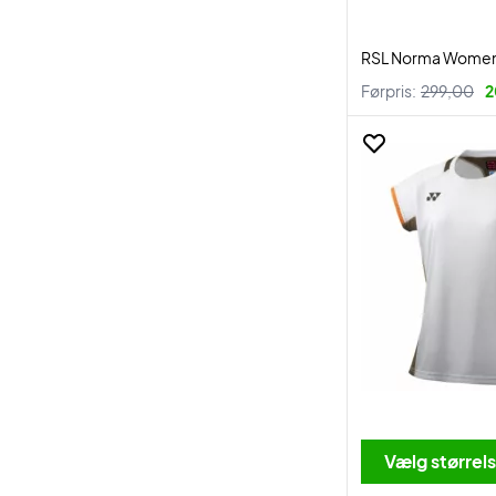
RSL Norma Women 
Førpris:
299,00
2
Vælg størrel