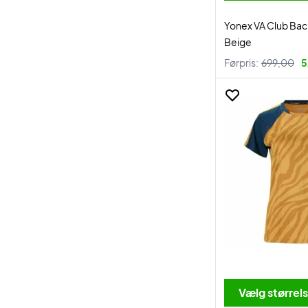
Yonex VA Club Bac
Beige
Førpris:
699,00
5
Vælg størrel