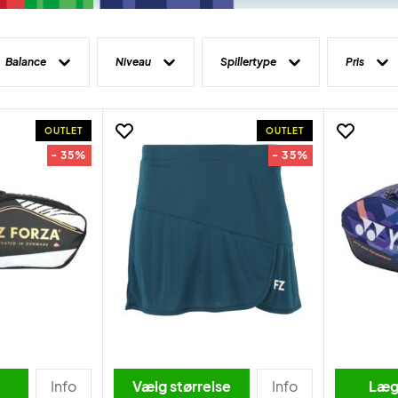
Balance
Niveau
Spillertype
Pris
OUTLET
OUTLET
- 35%
- 35%
Info
Vælg størrelse
Info
Læg 