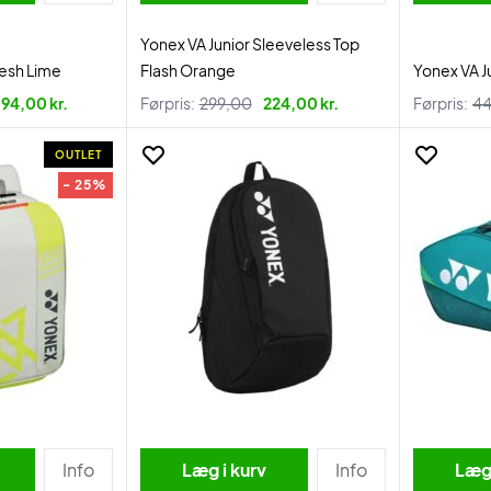
Yonex VA Junior Sleeveless Top
resh Lime
Flash Orange
Yonex VA J
94,00 kr.
Førpris:
299,00
224,00 kr.
Førpris:
44
OUTLET
- 25%
Info
Læg i kurv
Info
Læg 