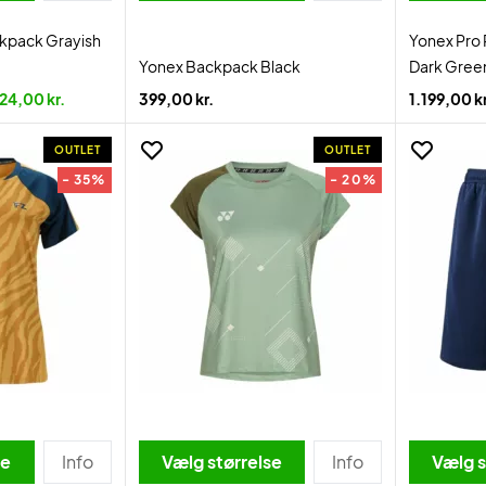
kpack Grayish
Yonex Pro
Yonex Backpack Black
Dark Gree
24,00 kr.
399,00 kr.
1.199,00 kr
OUTLET
OUTLET
- 35%
- 20%
se
Info
Vælg størrelse
Info
Vælg s