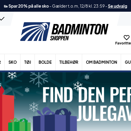
👟 Spar 20% på alle sko
-
Gælder t.o.m, 12/8 kl. 23:59
-
Se udvalg
Favoritter
R
SKO
TØJ
BOLDE
TILBEHØR
OM BADMINTON
GU