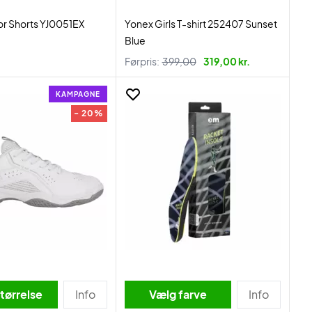
or Shorts YJ0051EX
Yonex Girls T-shirt 252407 Sunset
Blue
Førpris:
399,00
319,00 kr.
KAMPAGNE
- 20%
tørrelse
Info
Vælg farve
Info