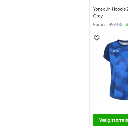
Yonex Uni Hoodie 
Grey
Førpris:
499,00
3
Vælg størrel