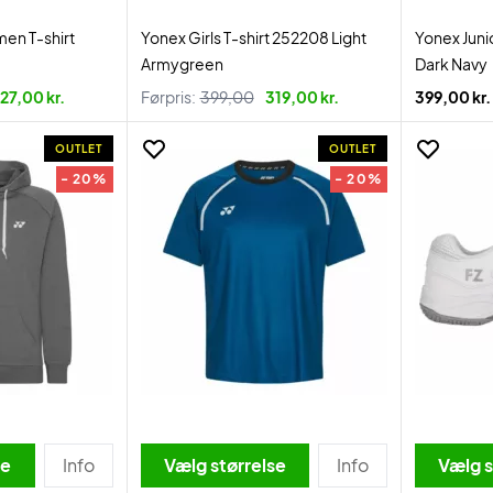
en T-shirt
Yonex Girls T-shirt 252208 Light
Yonex Juni
Armygreen
Dark Navy
27,00 kr.
Førpris:
399,00
319,00 kr.
399,00 kr.
OUTLET
OUTLET
- 20%
- 20%
se
Info
Vælg størrelse
Info
Vælg s