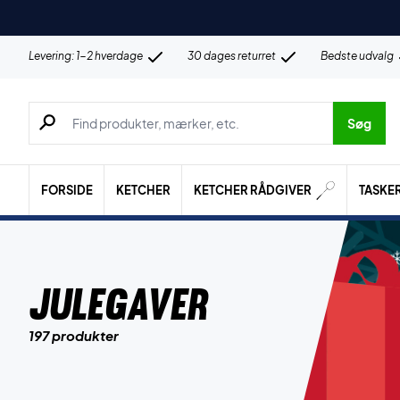
Levering: 1-2 hverdage
30 dages returret
Bedste udvalg
Søg efter produkter, mærker etc.
Søg
FORSIDE
KETCHER
KETCHER RÅDGIVER
TASKE
JULEGAVER
197 produkter