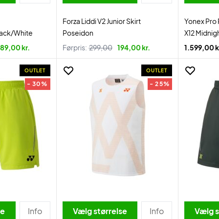
Forza Liddi V2 Junior Skirt
Yonex Pro
Black/White
Poseidon
X12 Midnig
89,00 kr.
Førpris:
299,00
194,00 kr.
1.599,00 k
OUTLET
OUTLET
- 30%
- 25%
se
Info
Vælg størrelse
Info
Vælg s