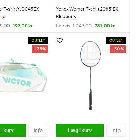
or T-shirt YJ0045EX
Yonex Women T-shirt 20851EX
ine
Blueberry
9,00
199,00 kr.
Førpris:
1.049,00
787,00 kr.
OUTLET
OUTLET
- 35%
- 30%
i kurv
Info
Læg i kurv
Info