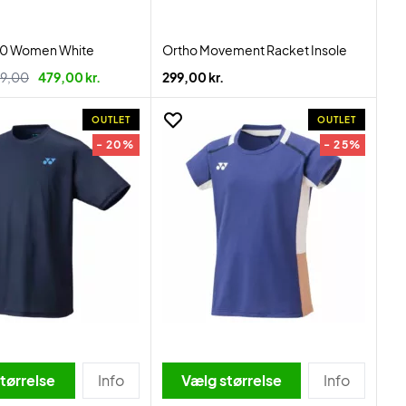
20 Women White
Ortho Movement Racket Insole
9,00
479,00 kr.
299,00 kr.
OUTLET
OUTLET
- 20%
- 25%
tørrelse
Info
Vælg størrelse
Info