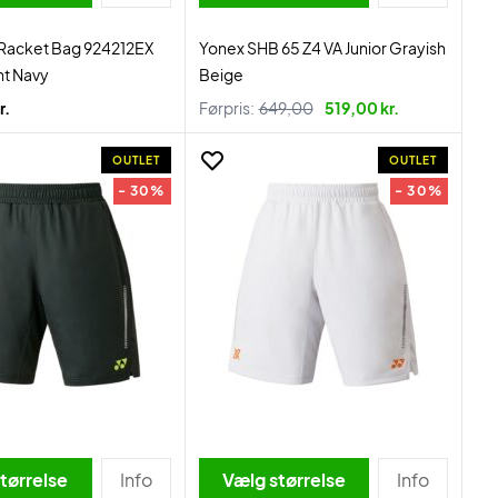
 Racket Bag 924212EX
Yonex SHB 65 Z4 VA Junior Grayish
ht Navy
Beige
r.
Førpris:
649,00
519,00 kr.
OUTLET
OUTLET
- 30%
- 30%
tørrelse
Info
Vælg størrelse
Info