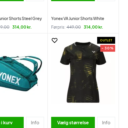
unior Shorts Steel Grey
Yonex VA Junior Shorts White
9,00
314,00 kr.
Førpris:
449,00
314,00 kr.
OUTLET
- 30%
i kurv
Info
Vælg størrelse
Info