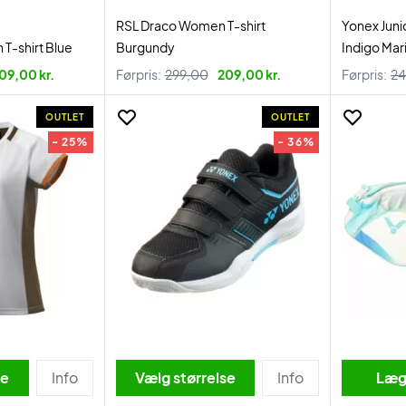
RSL Draco Women T-shirt
Yonex Juni
T-shirt Blue
Burgundy
Indigo Mar
09,00 kr.
Førpris:
299,00
209,00 kr.
Førpris:
24
OUTLET
OUTLET
- 25%
- 36%
se
Info
Vælg størrelse
Info
Læg 