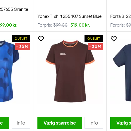
257653 Granite
Yonex T-shirt 255407 Sunset Blue
Forza S-2
99,00 kr.
Førpris:
399,00
319,00 kr.
Førpris:
59
OUTLET
OUTLET
- 30%
- 30%
se
Info
Vælg størrelse
Info
Vælg s