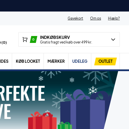
Gavekort
Om os
Hjælp?
INDKØBSKURV
0
Gratis fragt ved køb over 499 kr.
 (
0
)
IDES
KØB LOOKET
MÆRKER
UDELEG
OUTLET