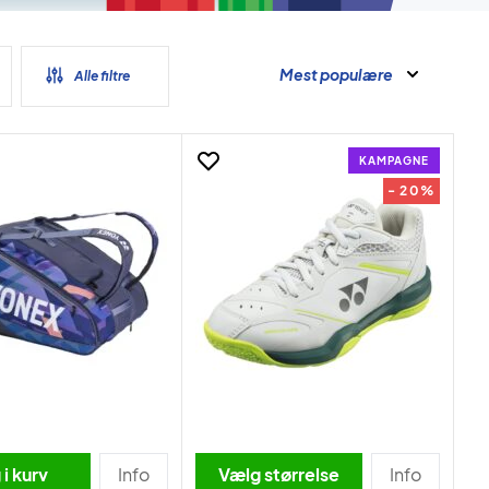
Mest populære
Alle filtre
KAMPAGNE
- 20%
i kurv
Info
Vælg størrelse
Info