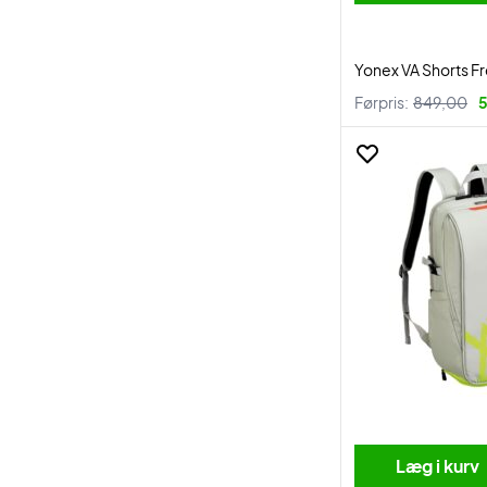
Yonex VA Shorts F
Førpris:
849,00
5
Læg i kurv