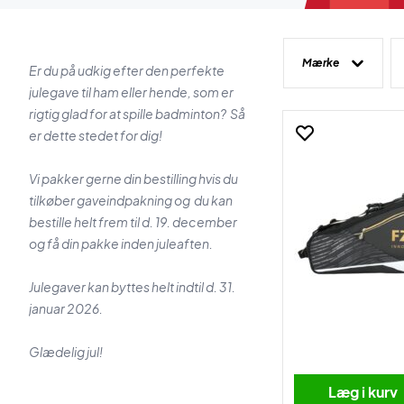
Mærke
Er du på udkig efter den perfekte
julegave til ham eller hende, som er
rigtig glad for at spille badminton? Så
er dette stedet for dig!
Vi pakker gerne din bestilling hvis du
tilkøber gaveindpakning og du kan
bestille helt frem til d. 19. december
og få din pakke inden juleaften.
Julegaver kan byttes helt indtil d. 31.
januar 2026.
Glædelig jul!
Læg i kurv