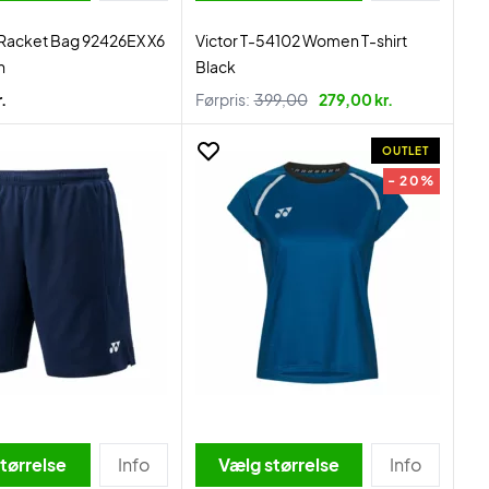
 Racket Bag 92426EX X6
Victor T-54102 Women T-shirt
n
Black
.
Førpris:
399,00
279,00 kr.
OUTLET
- 20%
tørrelse
Info
Vælg størrelse
Info