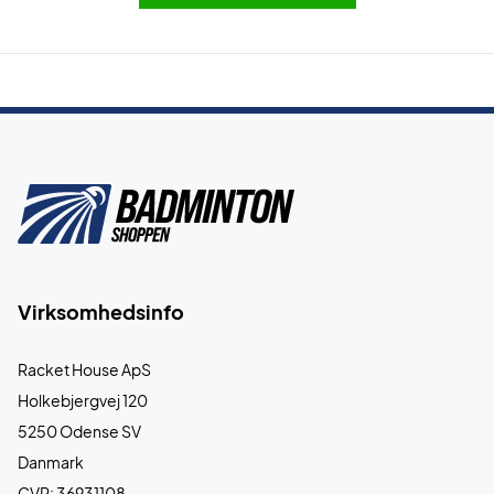
Virksomhedsinfo
Racket House ApS
Holkebjergvej 120
5250 Odense SV
Danmark
CVR: 36931108