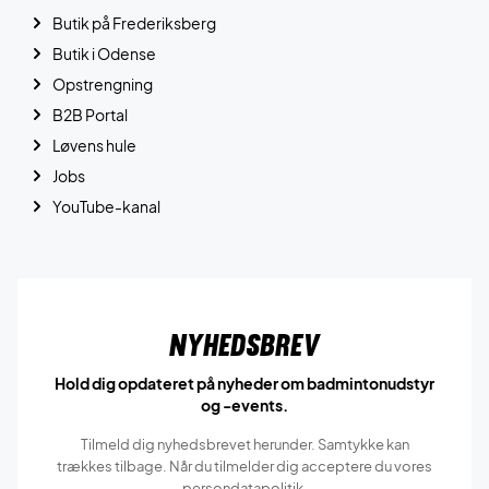
Butik på Frederiksberg
Butik i Odense
Opstrengning
B2B Portal
Løvens hule
Jobs
YouTube-kanal
Nyhedsbrev
Hold dig opdateret på nyheder om badmintonudstyr
og -events.
Tilmeld dig nyhedsbrevet herunder. Samtykke kan
trækkes tilbage. Når du tilmelder dig acceptere du vores
persondatapolitik.