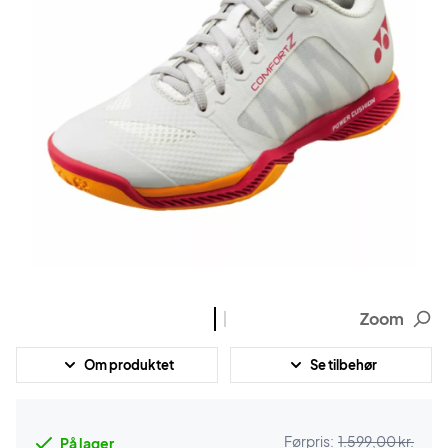
Zoom
Om produktet
Se tilbehør
Førpris:
1.599,00 kr.
På lager