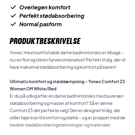
Overlegen komfort
Perfekt stødabsorbering
Normal pasform
PRODUKTBESKRIVELSE
Yonex' mest komfortable dame badmintonsko er tilbage –
nu i en flot og stilren farvekombination! Perfekt til dig, der vil
have maksimal stødabsorbering og komfort på banen!
Ultimativ komfort og støddæmpning – Yonex Comfort Z3
Women Off White/Red
Er du på udkig efter en dame badmintonsko med suveræn
stødabsorbering og masser af komfort? Så er denne
Comfort Z3 det perfekte valg! Den er designet til dig, der
stiller høje krav til komfort og støtte – og er proppet med de
bedste stødabsorberingsteknologier og materialer.