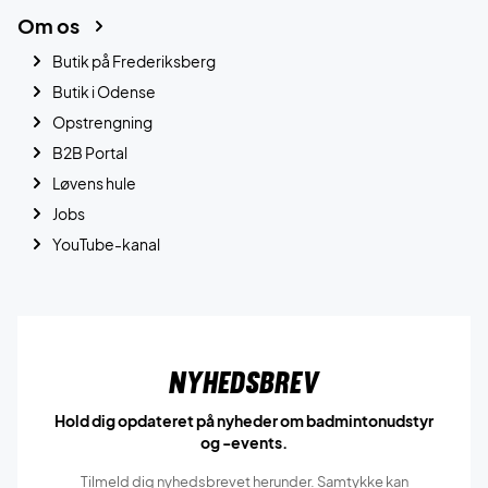
Om os
Butik på Frederiksberg
Butik i Odense
Opstrengning
B2B Portal
Løvens hule
Jobs
YouTube-kanal
Nyhedsbrev
Hold dig opdateret på nyheder om badmintonudstyr
og -events.
Tilmeld dig nyhedsbrevet herunder. Samtykke kan