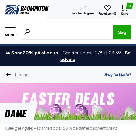
0
Ketcher rådgiver
Kurv
Favoritter (
0
)
Søg efter produkter, mærker etc.
Søg
MENU
👟 Spar 20% på alle sko
-
Gælder t.o.m, 12/8 kl. 23:59
-
Se
udvalg
Tilbage
Brug for hjælp?
Dame
Gæk gæk gæk – spar helt op til 50% på dame badmintonsko.