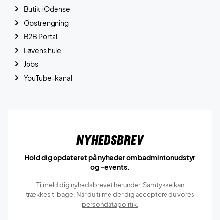
Butik i Odense
Opstrengning
B2B Portal
Løvens hule
Jobs
YouTube-kanal
Nyhedsbrev
Hold dig opdateret på nyheder om badmintonudstyr
og -events.
Tilmeld dig nyhedsbrevet herunder. Samtykke kan
trækkes tilbage. Når du tilmelder dig acceptere du vores
persondatapolitik.