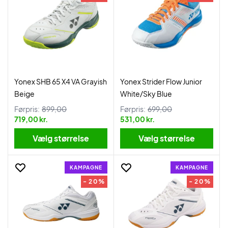
Yonex SHB 65 X4 VA Grayish
Yonex Strider Flow Junior
Beige
White/Sky Blue
Førpris:
899,00
Førpris:
699,00
719,00 kr.
531,00 kr.
Vælg størrelse
Vælg størrelse
KAMPAGNE
KAMPAGNE
- 20%
- 20%