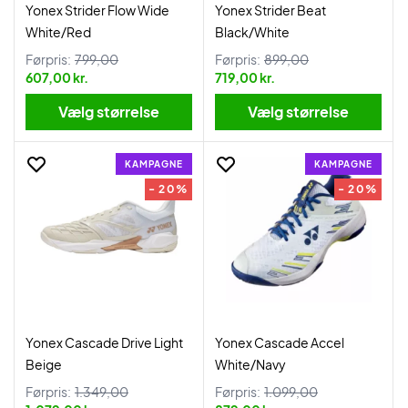
Yonex Strider Flow Wide
Yonex Strider Beat
White/Red
Black/White
Førpris:
799,00
Førpris:
899,00
607,00 kr.
719,00 kr.
Vælg størrelse
Vælg størrelse
KAMPAGNE
KAMPAGNE
- 20%
- 20%
Yonex Cascade Drive Light
Yonex Cascade Accel
Beige
White/Navy
Førpris:
1.349,00
Førpris:
1.099,00