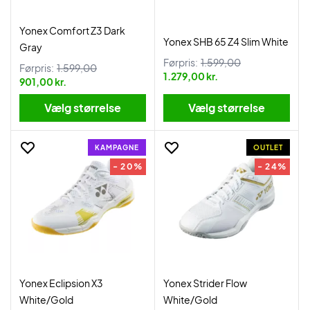
Yonex Comfort Z3 Dark
Yonex SHB 65 Z4 Slim White
Gray
Førpris:
1.599,00
Førpris:
1.599,00
1.279,00 kr.
901,00 kr.
Vælg størrelse
Vælg størrelse
KAMPAGNE
OUTLET
- 20%
- 24%
Yonex Eclipsion X3
Yonex Strider Flow
White/Gold
White/Gold