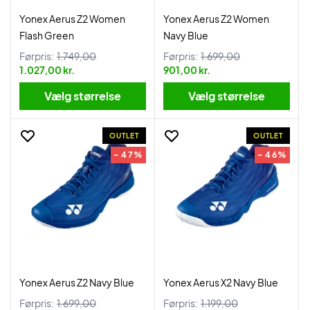
Yonex Aerus Z2 Women
Yonex Aerus Z2 Women
Flash Green
Navy Blue
Førpris:
1.749,00
Førpris:
1.699,00
1.027,00 kr.
901,00 kr.
Vælg størrelse
Vælg størrelse
OUTLET
OUTLET
- 47%
- 46%
Yonex Aerus Z2 Navy Blue
Yonex Aerus X2 Navy Blue
Førpris:
1.699,00
Førpris:
1.199,00