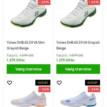
- 20%
- 20%
Yonex SHB 65 Z4 VA Slim
Yonex SHB 65 Z4 VA Grayish
Grayish Beige
Beige
Førpris:
1.599,00
Førpris:
1.599,00
1.279,00 kr.
1.279,00 kr.
Vælg størrelse
Vælg størrelse
OUTLET
OUTLET
- 36%
- 24%