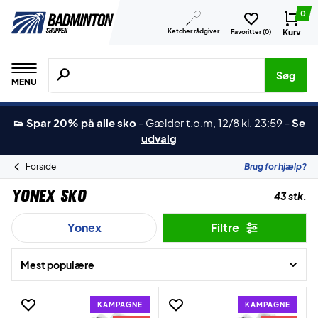
0
Ketcher rådgiver
Kurv
Favoritter (
0
)
Søg efter produkter, mærker etc.
Søg
MENU
👟 Spar 20% på alle sko
-
Gælder t.o.m, 12/8 kl. 23:59
-
Se
udvalg
Forside
Brug for hjælp?
Yonex Sko
43 stk.
Yonex
Filtre
Mest populære
KAMPAGNE
KAMPAGNE