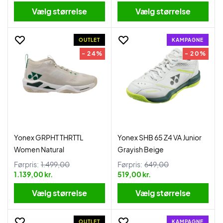
Vælg størrelse
Vælg størrelse
OUTLET
KAMPAGNE
- 24%
- 20%
Yonex GRPHT THRTTL
Yonex SHB 65 Z4 VA Junior
Women Natural
Grayish Beige
Førpris:
1.499,00
Førpris:
649,00
1.139,00 kr.
519,00 kr.
Vælg størrelse
Vælg størrelse
OUTLET
KAMPAGNE