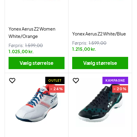
Yonex Aerus Z2 Women
Yonex Aerus Z2 White/Blue
White/Orange
Førpris:
1.599,00
Førpris:
1.599,00
1.215,00 kr.
1.025,00 kr.
Vælg størrelse
Vælg størrelse
OUTLET
KAMPAGNE
- 24%
- 20%