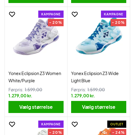
KAMPAGNE
KAMPAGNE
- 20%
- 20%
Yonex Eclipsion Z3 Women
Yonex Eclipsion Z3 Wide
White/Purple
Light Blue
Førpris:
1.599,00
Førpris:
1.599,00
1.279,00 kr.
1.279,00 kr.
Vælg størrelse
Vælg størrelse
KAMPAGNE
OUTLET
- 20%
- 24%