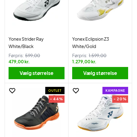
Yonex Strider Ray
Yonex Eclipsion Z3
White/Black
White/Gold
Førpris:
599,00
Førpris:
1.599,00
479,00 kr.
1.279,00 kr.
Vælg størrelse
Vælg størrelse
OUTLET
KAMPAGNE
- 44%
- 20%