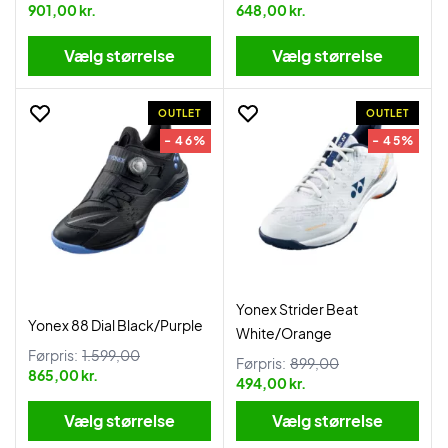
901,00 kr.
648,00 kr.
Vælg størrelse
Vælg størrelse
OUTLET
OUTLET
- 46%
- 45%
Yonex Strider Beat
Yonex 88 Dial Black/Purple
White/Orange
Førpris:
1.599,00
Førpris:
899,00
865,00 kr.
494,00 kr.
Vælg størrelse
Vælg størrelse