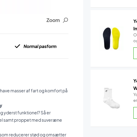
Zoom
Y
I
O
o
Normal pasform
Y
W
l have masser af fart og komfort på
Y
e
y
g yderst funktionel? Så er
abel samt proppet med suveræne
 som reducerer stød og omsætter