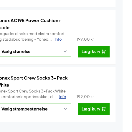
onex AC195 Power Cushion+
nsole
pgrader din sko med ekstra komfort
g stødabsorbering – Yonex ...
Info
199,00
kr.
Læg i kurv
onex Sport Crew Socks 3-Pack
hite
onex Sport Crew Socks 3-Pack White
r komfortable sportssokker, d...
Info
199,00
kr.
Læg i kurv