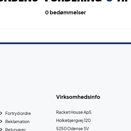
0 bedømmelser
Virksomhedsinfo
Racket House ApS
Fortryd ordre
Holkebjergvej 120
Reklamation
5250 Odense SV
Returvarer