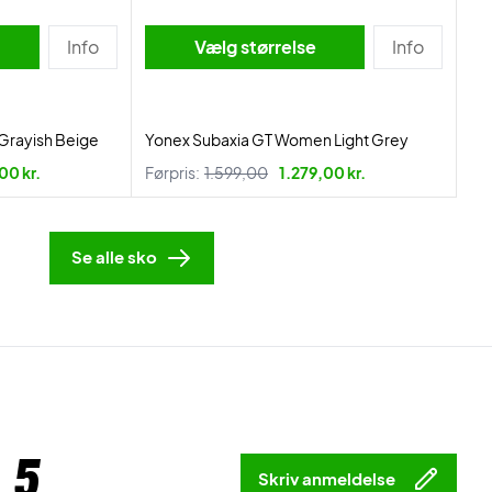
Info
Vælg størrelse
Info
 Grayish Beige
Yonex Subaxia GT Women Light Grey
00 kr.
Førpris:
1.599,00
1.279,00 kr.
Se alle sko
 5
Skriv anmeldelse