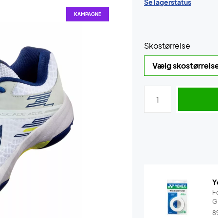
Se lagerstatus
KAMPAGNE
Skostørrelse
Y
F
G
8