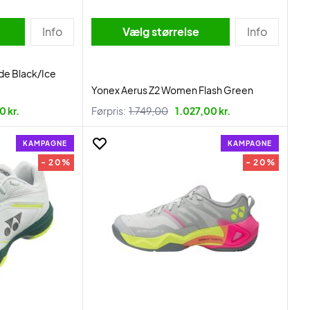
Info
Vælg størrelse
Info
de Black/Ice
Yonex Aerus Z2 Women Flash Green
0 kr.
Førpris:
1.749,00
1.027,00 kr.
KAMPAGNE
KAMPAGNE
- 20%
- 20%