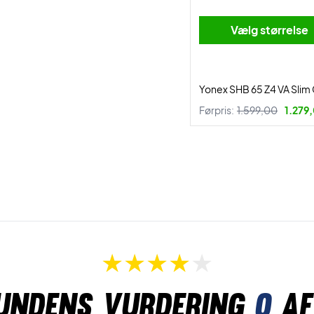
Vælg størrelse
Yonex SHB 65 Z4 VA Slim
Førpris:
1.599,00
1.279,
undens vurdering
0
af