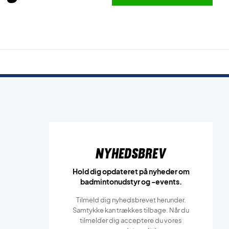
Nyhedsbrev
Hold dig opdateret på nyheder om
badmintonudstyr og -events.
Tilmeld dig nyhedsbrevet herunder.
Samtykke kan trækkes tilbage. Når du
tilmelder dig acceptere du vores