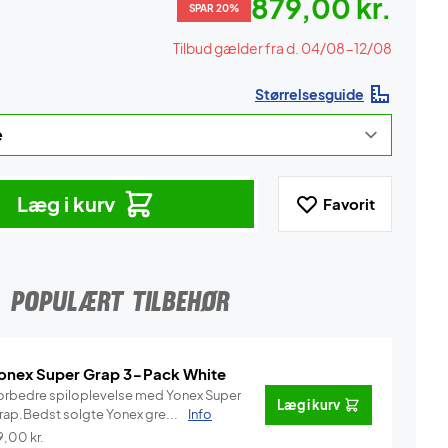
879,00 kr.
SPAR 20%
Tilbud gælder fra d. 04/08-12/08
Størrelsesguide
Læg i kurv
Favorit
POPULÆRT TILBEHØR
onex Super Grap 3-Pack White
orbedre spiloplevelse med Yonex Super
Læg i kurv
rap.Bedst solgte Yonex gre...
Info
9,00
kr.