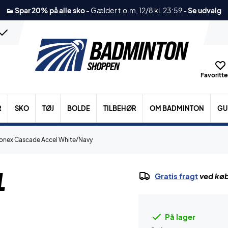
👟 Spar 20% på alle sko
-
Gælder t.o.m, 12/8 kl. 23:59
-
Se udvalg
Favoritter
R
SKO
TØJ
BOLDE
TILBEHØR
OM BADMINTON
GU
onex Cascade Accel White/Navy
l
Gratis fragt
ved køb
På lager