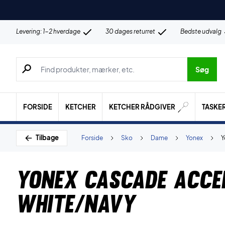
Levering: 1-2 hverdage
30 dages returret
Bedste udvalg
Søg efter produkter, mærker etc.
Søg
FORSIDE
KETCHER
KETCHER RÅDGIVER
TASKE
Tilbage
Forside
Sko
Dame
Yonex
Y
Yonex Cascade Acce
White/Navy