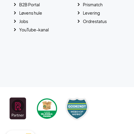
B2B Portal
Prismatch
Løvens hule
Levering
Jobs
Ordrestatus
YouTube-kanal