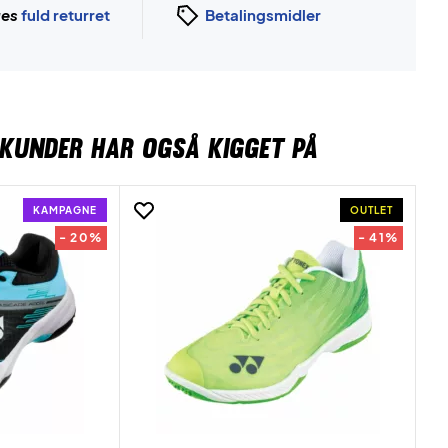
ges
fuld returret
Betalingsmidler
KUNDER HAR OGSÅ KIGGET PÅ
KAMPAGNE
OUTLET
- 20%
- 41%