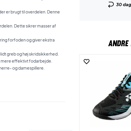
30 da
er er brugt til overdelen. Denne
.
erdelen. Dette sikrer masser af
ing forfoden og giver ekstra
ANDRE 
lidt greb og høj skridsikkerhed.
g mere effektivt fodarbejde.
e herre- og damespillere.