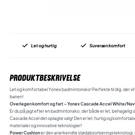
Let og hurtig
Suveræn komfort
PRODUKTBESKRIVELSE
Let og komfortabel Yonex badmintonsko! Perfekte til dig, der vi
banen!
Overlegen komfort og fart – Yonex Cascade Accel White/Nav
Er du på jagt efter en badmintonsko, der både er let, behagelig o
Cascade Accel det oplagte valg! Den er let, hurtig og komfort
materialer og innovative teknologier!
Power Cushion
er den anerkendte stødabsorberingsteknologi,