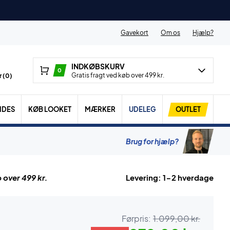
Gavekort
Om os
Hjælp?
INDKØBSKURV
0
Gratis fragt ved køb over 499 kr.
 (
0
)
IDES
KØB LOOKET
MÆRKER
UDELEG
OUTLET
Brug for hjælp?
 over 499 kr.
Levering: 1-2 hverdage
Førpris:
1.099,00 kr.