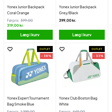
Yonex Junior Backpack
Yonex Junior Backpack
Coral Orange
Grey/Black
Førpris:
399,00
399,00 kr.
319,00 kr.
Læg i kurv
Læg i kurv
OUTLET
OUTLET
- 38%
- 33%
Yonex Expert Tournament
Yonex Club Boston Bag
Bag Smoke Blue
White
Førpris:
1.299,00
Førpris:
449,00