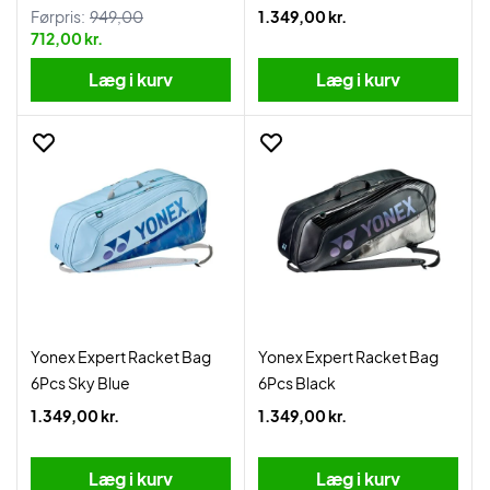
Førpris:
949,00
1.349,00 kr.
712,00 kr.
Læg i kurv
Læg i kurv
Yonex Expert Racket Bag
Yonex Expert Racket Bag
6Pcs Sky Blue
6Pcs Black
1.349,00 kr.
1.349,00 kr.
Læg i kurv
Læg i kurv