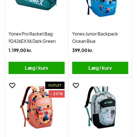
Yonex Pro Racket Bag
Yonex Junior Backpack
92426EX X6 Dark Green
Ocean Blue
1.199,00 kr.
399,00 kr.
Læg i kurv
Læg i kurv
OUTLET
- 20%