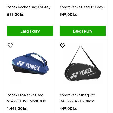
Yonex Racket Bag X6 Grey
Yonex Racket Bag X3 Grey
599,00 kr.
349,00 kr.
Læg i kurv
Læg i kurv
Yonex Pro Racket Bag
Yonex Racketbag Pro
92429EX X9 Cobalt Blue
BAG222143 X3 Black
1.449,00 kr.
449,00 kr.