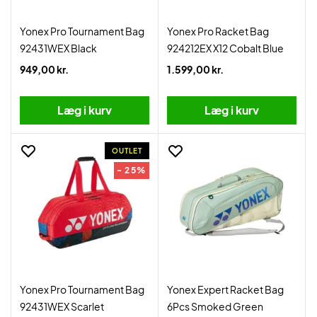
Yonex Pro Tournament Bag
Yonex Pro Racket Bag
92431WEX Black
924212EX X12 Cobalt Blue
949,00 kr.
1.599,00 kr.
Læg i kurv
Læg i kurv
OUTLET
- 25%
Yonex Pro Tournament Bag
Yonex Expert Racket Bag
92431WEX Scarlet
6Pcs Smoked Green