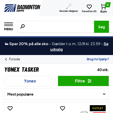
0
Ketcher rådgiver
Kurv
Favoritter (
0
)
Søg efter produkter, mærker etc.
Søg
MENU
👟 Spar 20% på alle sko
-
Gælder t.o.m, 12/8 kl. 23:59
-
Se
udvalg
Forside
Brug for hjælp?
Yonex Tasker
40 stk.
Yonex
Filtre
Mest populære
OUTLET