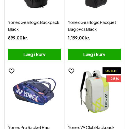
Yonex Gearlogic Backpack
Yonex Gearlogic Racquet
Black
Bag 6Pcs Black
899,00 kr.
1.199,00 kr.
Læg i kurv
Læg i kurv
OUTLET
- 25%
Yonex Pro Racket Bag
Yonex VA Club Backpack