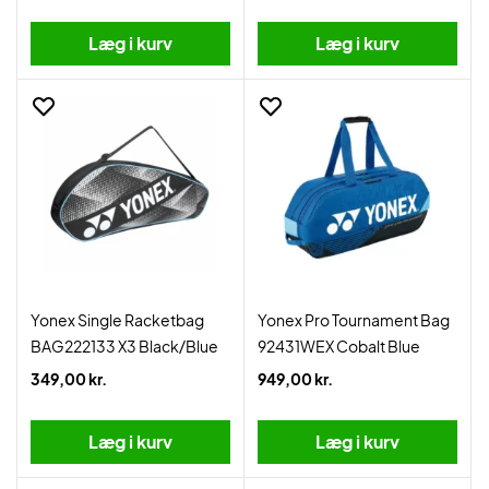
Læg i kurv
Læg i kurv
Yonex Single Racketbag
Yonex Pro Tournament Bag
BAG222133 X3 Black/Blue
92431WEX Cobalt Blue
349,00 kr.
949,00 kr.
Læg i kurv
Læg i kurv