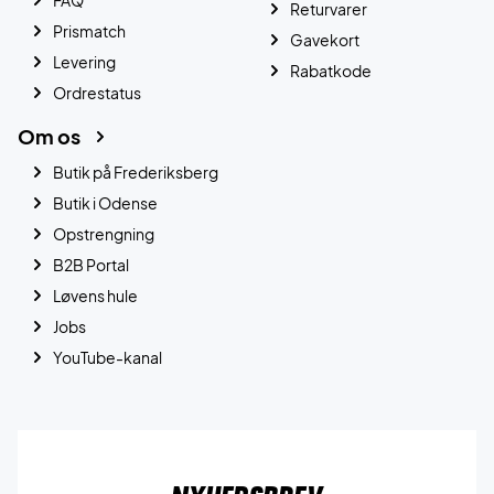
FAQ
Returvarer
Prismatch
Gavekort
Levering
Rabatkode
Ordrestatus
Om os
Butik på Frederiksberg
Butik i Odense
Opstrengning
B2B Portal
Løvens hule
Jobs
YouTube-kanal