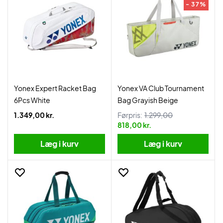
- 37%
Yonex Expert Racket Bag
Yonex VA Club Tournament
6Pcs White
Bag Grayish Beige
1.349,00 kr.
Førpris:
1.299,00
818,00 kr.
Læg i kurv
Læg i kurv