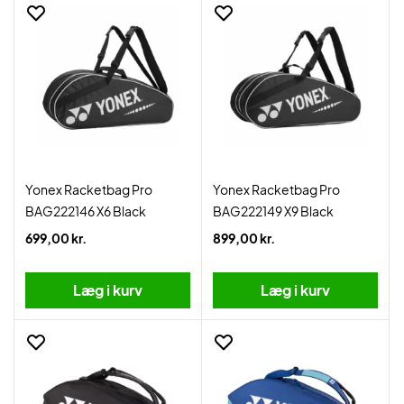
Yonex Racketbag Pro
Yonex Racketbag Pro
BAG222146 X6 Black
BAG222149 X9 Black
699,00 kr.
899,00 kr.
Læg i kurv
Læg i kurv