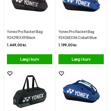
Yonex Pro Racket Bag
Yonex Pro Racket Bag
92429EX X9 Black
92426EX X6 Cobalt Blue
1.449,00 kr.
1.199,00 kr.
Læg i kurv
Læg i kurv