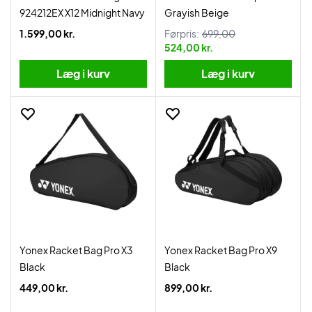
924212EX X12 Midnight Navy
Grayish Beige
1.599,00 kr.
Førpris:
699,00
524,00 kr.
Læg i kurv
Læg i kurv
Yonex Racket Bag Pro X3
Yonex Racket Bag Pro X9
Black
Black
449,00 kr.
899,00 kr.