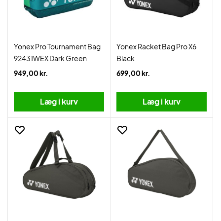
Yonex Pro Tournament Bag
Yonex Racket Bag Pro X6
92431WEX Dark Green
Black
949,00 kr.
699,00 kr.
Læg i kurv
Læg i kurv