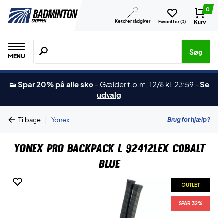
0
Ketcher rådgiver
Kurv
Favoritter (
0
)
Søg efter produkter, mærker etc.
Søg
MENU
👟 Spar 20% på alle sko
-
Gælder t.o.m, 12/8 kl. 23:59
-
Se
udvalg
|
Brug for hjælp?
Tilbage
Yonex
Yonex Pro Backpack L 92412LEX Cobalt
Blue
OUTLET
SPAR 32%