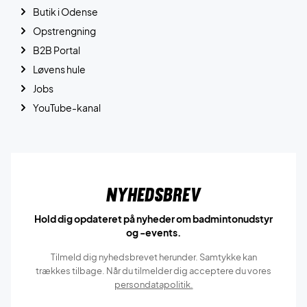
Butik i Odense
Opstrengning
B2B Portal
Løvens hule
Jobs
YouTube-kanal
Nyhedsbrev
Hold dig opdateret på nyheder om badmintonudstyr
og -events.
Tilmeld dig nyhedsbrevet herunder. Samtykke kan
trækkes tilbage. Når du tilmelder dig acceptere du vores
persondatapolitik.