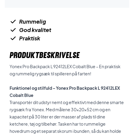
Rummelig
God kvalitet
Praktisk
PRODUKTBESKRIVELSE
Yonex Pro Backpack L 92412LEX Cobalt Blue – En praktisk
og rummelig rygsæk til spilleren på farten!
Funktionel og stilfuld – Yonex Pro Backpack L 92412LEX
Cobalt Blue
Transportér dit udstyr nemt og effektivt med denne smarte
rygsæk fra Yonex. Med målene 30x20x52 cm og en
kapacitet på 30 liter er der masser af plads til dine
ketchere, tøj og tilbehør. Tasken har to rummelige
hovedrum og et separat skorum i bunden, så du kan holde