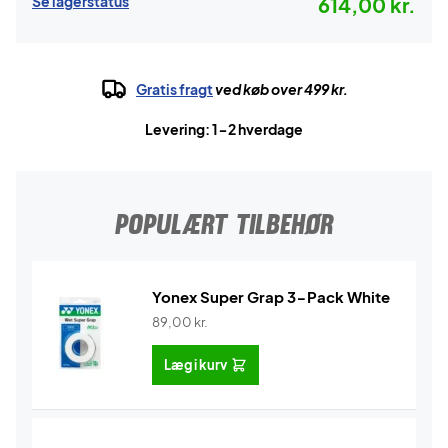
Se lagerstatus
614,00 kr.
Gratis fragt
ved køb over 499 kr.
Levering: 1-2 hverdage
POPULÆRT TILBEHØR
Yonex Super Grap 3-Pack White
89,00
kr.
Læg i kurv