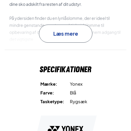
dine sko adskilt fra resten af dit udstyr.
På ydersiden finder du en lynlåslomme, der er ideel til
mindre genstande, samt en praktisk sidelomme til
opbevaring af din vandflaske, så du altid har nem adgang til
Læs mere
det vigtigste.
Alt hvad du har brug for – køb Yonex Pro Backpack L i dag!
Mål: 30x20x52 cm.
Specifikationer
Volumen: 34 L.
Farve: Blå, sort.
Mærke:
Yonex
Farve:
Blå
Tasketype:
Rygsæk