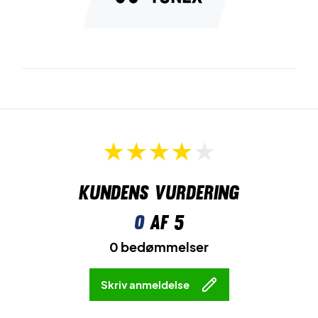
Kundens vurdering
0
af 5
0 bedømmelser
Skriv anmeldelse