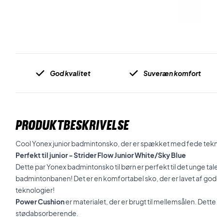
God kvalitet
Suveræn komfort
PRODUKTBESKRIVELSE
Cool Yonex junior badmintonsko, der er spækket med fede tekno
Perfekt til junior - Strider Flow Junior White/Sky Blue
Dette par Yonex badmintonsko til børn er perfekt til det unge talen
badmintonbanen! Det er en komfortabel sko, der er lavet af go
teknologier!
Power Cushion
er materialet, der er brugt til mellemsålen. Dette
stødabsorberende.