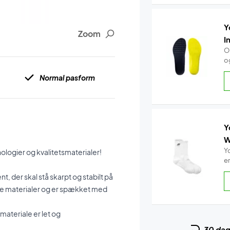
Y
Zoom
I
O
o
Normal pasform
Y
W
Y
logier og kvalitetsmaterialer!
e
t, der skal stå skarpt og stabilt på
de materialer og er spækket med
 materiale er let og
30 da