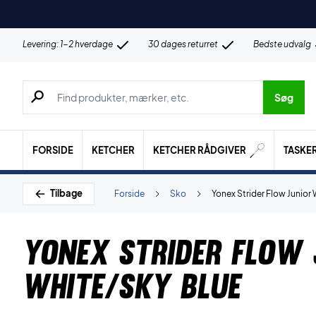
Levering: 1-2 hverdage
30 dages returret
Bedste udvalg
Søg efter produkter, mærker etc.
Søg
FORSIDE
KETCHER
KETCHER RÅDGIVER
TASKE
Tilbage
Forside
Sko
Yonex Strider Flow Junior
Yonex Strider Flow 
White/Sky Blue