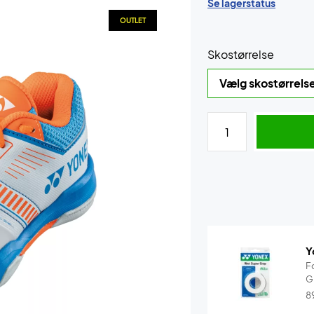
Se lagerstatus
OUTLET
Skostørrelse
Y
F
G
8