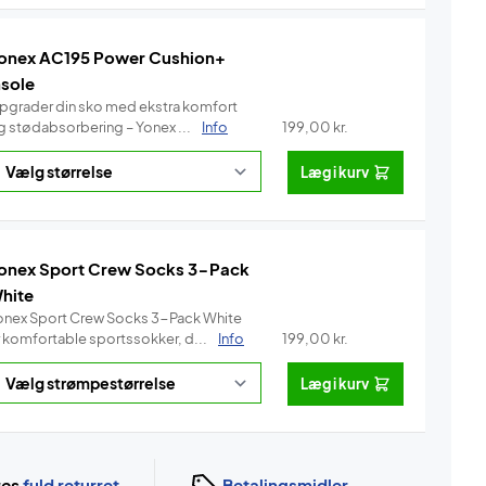
onex AC195 Power Cushion+
nsole
pgrader din sko med ekstra komfort
g stødabsorbering – Yonex ...
Info
199,00
kr.
Læg i kurv
onex Sport Crew Socks 3-Pack
hite
onex Sport Crew Socks 3-Pack White
r komfortable sportssokker, d...
Info
199,00
kr.
Læg i kurv
ges
fuld returret
Betalingsmidler