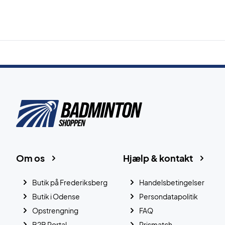
Om os
Hjælp & kontakt
Butik på Frederiksberg
Handelsbetingelser
Butik i Odense
Persondatapolitik
Opstrengning
FAQ
B2B Portal
Prismatch