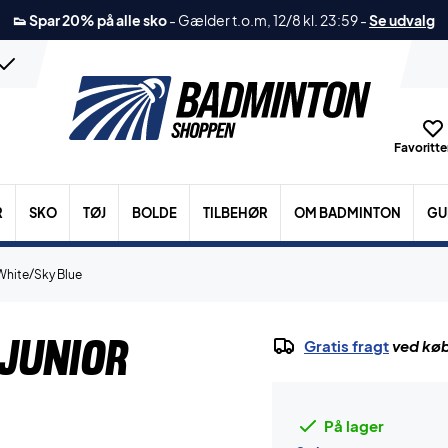
👟 Spar 20% på alle sko
-
Gælder t.o.m, 12/8 kl. 23:59
-
Se udvalg
Favoritter
R
SKO
TØJ
BOLDE
TILBEHØR
OM BADMINTON
GU
 White/Sky Blue
Junior
Gratis fragt
ved køb
På lager