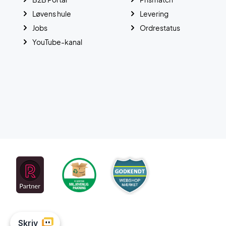
Løvens hule
Levering
Jobs
Ordrestatus
YouTube-kanal