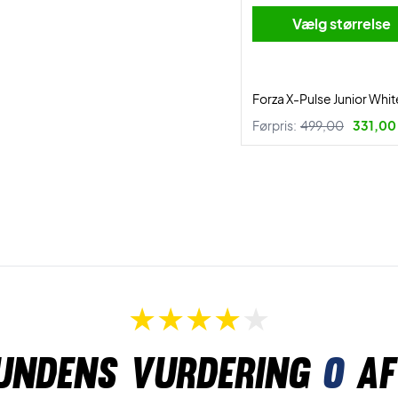
Vælg størrelse
Forza X-Pulse Junior Whit
Førpris:
499,00
331,00 
undens vurdering
0
af