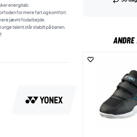
dsker energitab.
orfoden for mere fart og komfort.
 mere jævnt fodarbejde.
 unge talent står stabilt på banen.
!
ANDRE 