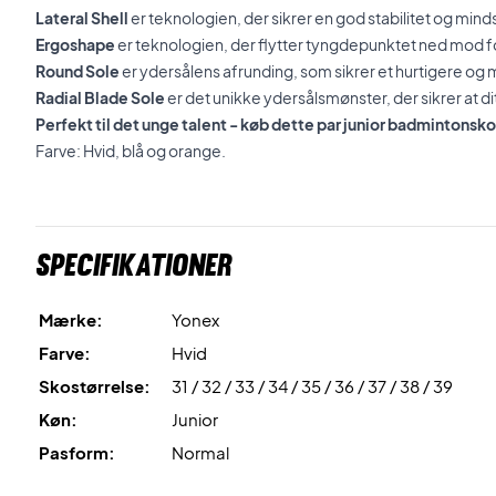
Lateral Shell
er teknologien, der sikrer en god stabilitet og min
Ergoshape
er teknologien, der flytter tyngdepunktet ned mod f
Round Sole
er ydersålens afrunding, som sikrer et hurtigere og
Radial Blade Sole
er det unikke ydersålsmønster, der sikrer at dit
Perfekt til det unge talent - køb dette par junior badmintonsko
Farve: Hvid, blå og orange.
Specifikationer
Mærke:
Yonex
Farve:
Hvid
Skostørrelse:
31 / 32 / 33 / 34 / 35 / 36 / 37 / 38 / 39
Køn:
Junior
Pasform:
Normal