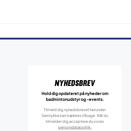
Nyhedsbrev
Hold dig opdateret på nyheder om
badmintonudstyr og -events.
Tilmeld dig nyhedsbrevet herunder.
Samtykke kan trækkes tilbage. Når du
tilmelder dig acceptere du vores
persondatapolitik.