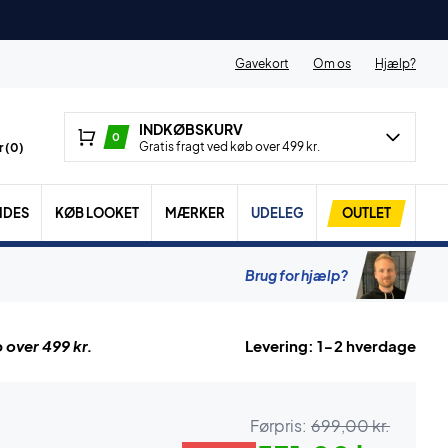
Gavekort
Om os
Hjælp?
INDKØBSKURV
0
Gratis fragt ved køb over 499 kr.
 (
0
)
IDES
KØB LOOKET
MÆRKER
UDELEG
OUTLET
Brug for hjælp?
 over 499 kr.
Levering: 1-2 hverdage
Førpris:
699,00 kr.