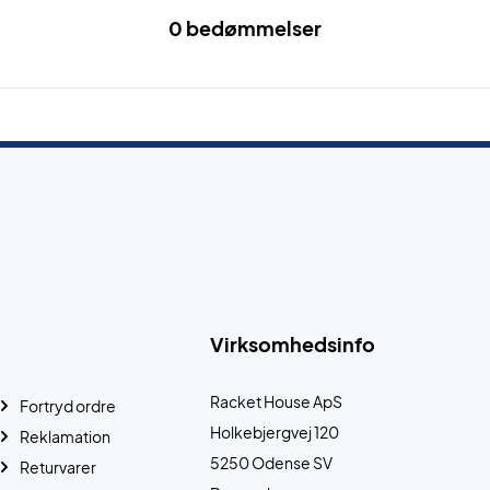
0 bedømmelser
Virksomhedsinfo
Racket House ApS
Fortryd ordre
Holkebjergvej 120
Reklamation
5250 Odense SV
Returvarer