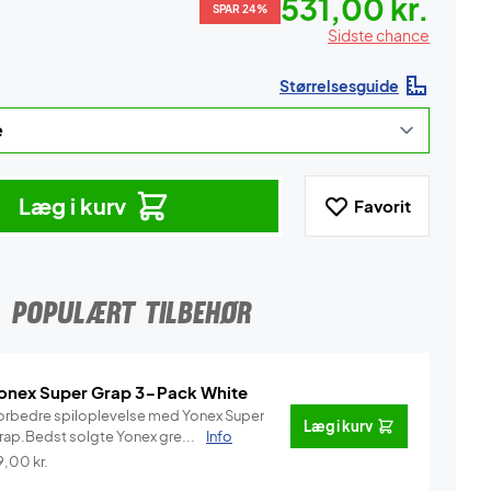
531,00 kr.
SPAR 24%
Sidste chance
Størrelsesguide
Læg i kurv
Favorit
POPULÆRT TILBEHØR
onex Super Grap 3-Pack White
orbedre spiloplevelse med Yonex Super
Læg i kurv
rap.Bedst solgte Yonex gre...
Info
9,00
kr.