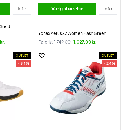
Info
Vælg størrelse
Info
(Belt)
Yonex Aerus Z2 Women Flash Green
kr.
Førpris:
1.749,00
1.027,00 kr.
OUTLET
OUTLET
- 34%
- 24%