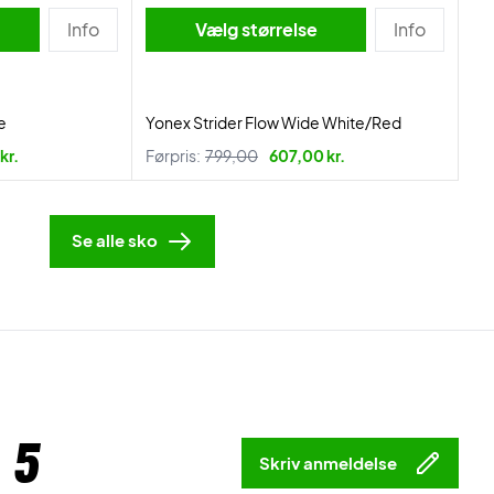
Info
Vælg størrelse
Info
e
Yonex Strider Flow Wide White/Red
kr.
Førpris:
799,00
607,00 kr.
Se alle sko
 5
Skriv anmeldelse