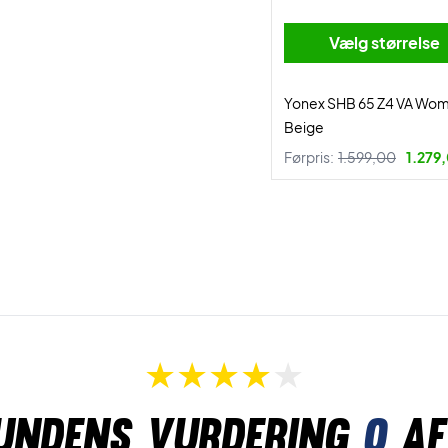
Vælg størrelse
Yonex SHB 65 Z4 VA Wom
Beige
Førpris:
1.599,00
1.279,
undens vurdering
0
af