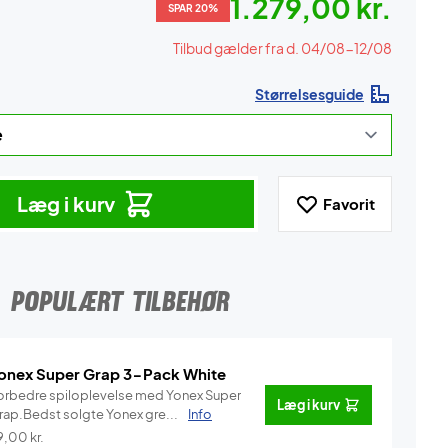
1.279,00 kr.
SPAR 20%
Tilbud gælder fra d. 04/08-12/08
Størrelsesguide
Læg i kurv
Favorit
POPULÆRT TILBEHØR
onex Super Grap 3-Pack White
orbedre spiloplevelse med Yonex Super
Læg i kurv
rap.Bedst solgte Yonex gre...
Info
9,00
kr.