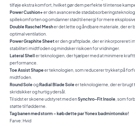
tilføje ekstra komfort, hvilket gør dem perfekte til intense kamp
Power Cushion+
er den avancerede stødabsorberingsteknologi,
spillekomforten og omdanner stød til energi for mere eksplosi
Double Raschel Mesh
er det lette og åndbare materiale, der er br
optimal ventilation.
Power Graphite Sheet
er den grafitplade, der er inkorporeret i 
stabilitet i midtfoden og mindsker risikoen for vridninger.
Lateral Shell
er teknologien, der hjælper med at minimere kraft
performance.
Toe Assist Shape
er teknologien, som reducerer trykket på forfo
midtfoden.
Round Sole
og
Radial Blade Sole
er teknologierne, der er brugt t
skridsikker og hurtig ydersål.
Til sidst er skoene udstyret med en
Synchro-Fit Insole
, som for
støtte til fødderne.
Tag banen med storm – køb dette par Yonex badmintonsko!
Farve: Hvid