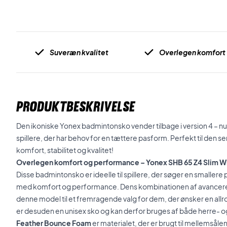
Suveræn kvalitet
Overlegen komfort
PRODUKTBESKRIVELSE
Den ikoniske Yonex badmintonsko vender tilbage i version 4 – nu
spillere, der har behov for en tættere pasform. Perfekt til den s
komfort, stabilitet og kvalitet!
Overlegen komfort og performance – Yonex SHB 65 Z4 Slim W
Disse badmintonsko er ideelle til spillere, der søger en smalle
med komfort og performance. Dens kombinationen af avancered
denne model til et fremragende valg for dem, der ønsker en al
er desuden en unisex sko og kan derfor bruges af både herre- o
Feather Bounce Foam
er materialet, der er brugt til mellemsåle