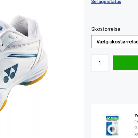
Se lagerstatus
Skostørrelse
Y
F
G
8