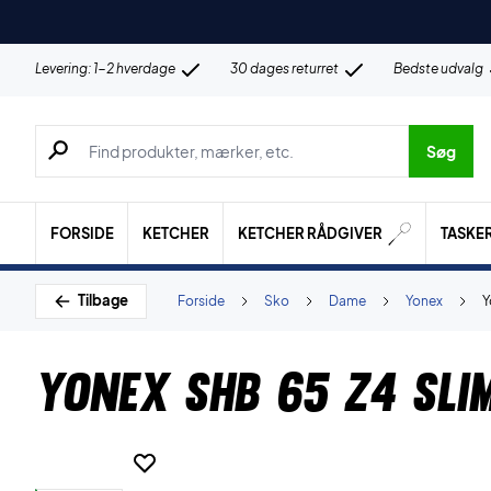
Levering: 1-2 hverdage
30 dages returret
Bedste udvalg
Søg efter produkter, mærker etc.
Søg
FORSIDE
KETCHER
KETCHER RÅDGIVER
TASKE
Tilbage
Forside
Sko
Dame
Yonex
Y
Yonex SHB 65 Z4 Sli