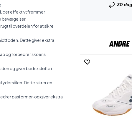
30 da
e.
 der effektivt fremmer
ve bevægelser.
ugt til overdelen for at sikre
midtfoden. Dette giver ekstra
ANDRE 
tab og forbedrer skoens
den og giver bedre støtte i
il ydersålen. Dette sikrer en
bedrer pasformen og giver ekstra