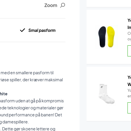
Zoom
Y
I
Smal pasform
O
o
 med en smallere pasform til
Y
eriøse spiller, der kræver maksimal
W
Y
hite
e
re pasform uden at gå på kompromis
e teknologier og materialer gør
lround performance på banen! Det
g damespillere.
n. Dette gør skoene lettere og