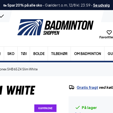
👟 Spar 20% på alle sko
-
Gælder t.o.m, 12/8 kl. 23:59
-
Se udvalg
Favoritter
R
SKO
TØJ
BOLDE
TILBEHØR
OM BADMINTON
GU
onex SHB 65 Z4 Slim White
m White
Gratis fragt
ved køb
På lager
KAMPAGNE