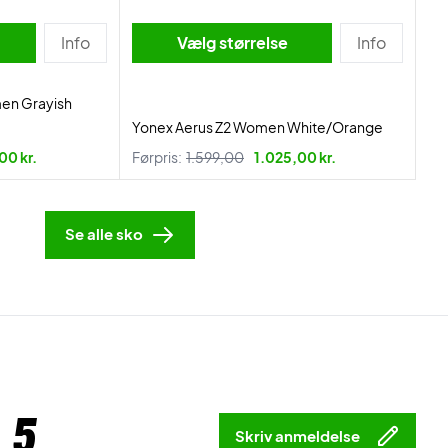
Info
Vælg størrelse
Info
en Grayish
Yonex Aerus Z2 Women White/Orange
00 kr.
Førpris:
1.599,00
1.025,00 kr.
Se alle sko
 5
Skriv anmeldelse