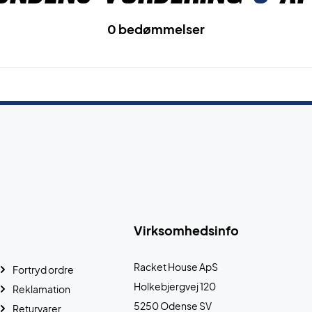
0 bedømmelser
Virksomhedsinfo
Racket House ApS
Fortryd ordre
Holkebjergvej 120
Reklamation
5250 Odense SV
Returvarer