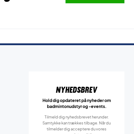
Nyhedsbrev
Hold dig opdateret på nyheder om
badmintonudstyr og -events.
Tilmeld dig nyhedsbrevet herunder.
Samtykke kan trækkes tilbage. Når du
tilmelder dig acceptere du vores