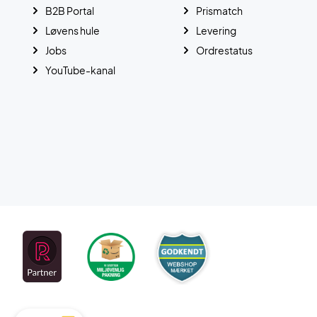
B2B Portal
Prismatch
Løvens hule
Levering
Jobs
Ordrestatus
YouTube-kanal