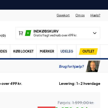
Gavekort
Om os
Hjælp?
INDKØBSKURV
0
Gratis fragt ved køb over 499 kr.
 (
0
)
IDES
KØB LOOKET
MÆRKER
UDELEG
OUTLET
Brug for hjælp?
 over 499 kr.
Levering: 1-2 hverdage
Førpris:
1.599,00 kr.