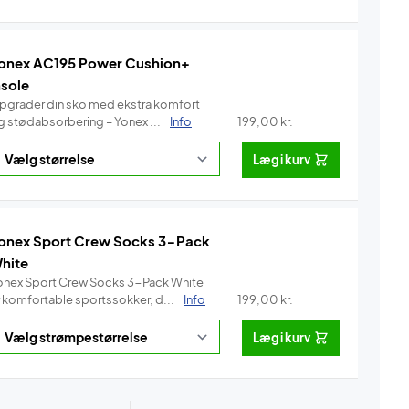
onex AC195 Power Cushion+
nsole
pgrader din sko med ekstra komfort
g stødabsorbering – Yonex ...
Info
199,00
kr.
Læg i kurv
onex Sport Crew Socks 3-Pack
hite
onex Sport Crew Socks 3-Pack White
r komfortable sportssokker, d...
Info
199,00
kr.
Læg i kurv