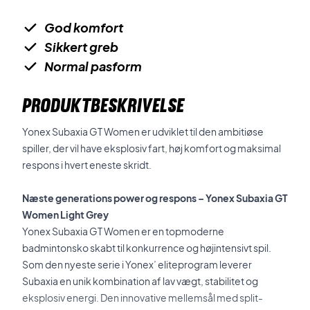
God komfort
Sikkert greb
Normal pasform
PRODUKTBESKRIVELSE
Yonex Subaxia GT Women er udviklet til den ambitiøse
spiller, der vil have eksplosiv fart, høj komfort og maksimal
respons i hvert eneste skridt.
Næste generations power og respons – Yonex Subaxia GT
Women Light Grey
Yonex Subaxia GT Women er en topmoderne
badmintonsko skabt til konkurrence og højintensivt spil.
Som den nyeste serie i Yonex’ eliteprogram leverer
Subaxia en unik kombination af lav vægt, stabilitet og
eksplosiv energi. Den innovative mellemsål med split-