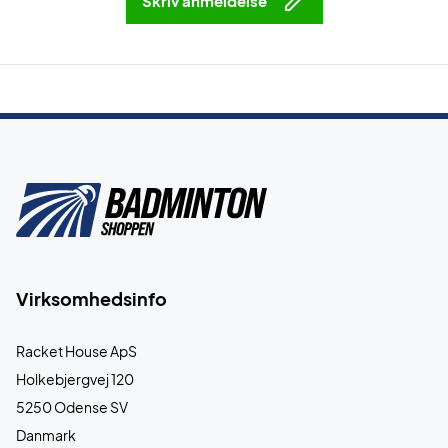
Skriv anmeldelse
Farve:
Light Grey.
Virksomhedsinfo
Racket House ApS
Holkebjergvej 120
5250 Odense SV
Danmark