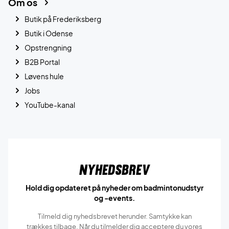
Om os
Butik på Frederiksberg
Butik i Odense
Opstrengning
B2B Portal
Løvens hule
Jobs
YouTube-kanal
Nyhedsbrev
Hold dig opdateret på nyheder om badmintonudstyr
og -events.
Tilmeld dig nyhedsbrevet herunder. Samtykke kan
trækkes tilbage. Når du tilmelder dig acceptere du vores