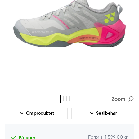
Zoom
Om produktet
Se tilbehør
Førpris:
1.599,00 kr.
På lager