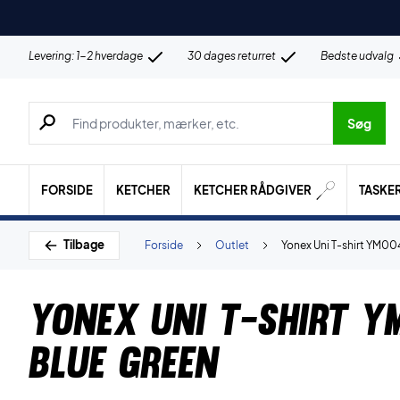
Levering: 1-2 hverdage
30 dages returret
Bedste udvalg
Søg efter produkter, mærker etc.
Søg
FORSIDE
KETCHER
KETCHER RÅDGIVER
TASKE
Tilbage
Forside
Outlet
Yonex Uni T-shirt YM00
Yonex Uni T-shirt Y
Blue Green