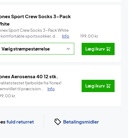
onex Sport Crew Socks 3-Pack
hite
onex Sport Crew Socks 3-Pack White
r komfortable sportssokker, d...
Info
199,00
kr.
Læg i kurv
onex Aerosensa 40 12 stk.
alitetstestet fjerbolde fra Yonex!
Læg i kurv
emstillet til præcision...
Info
99,00
kr.
ges
fuld returret
Betalingsmidler