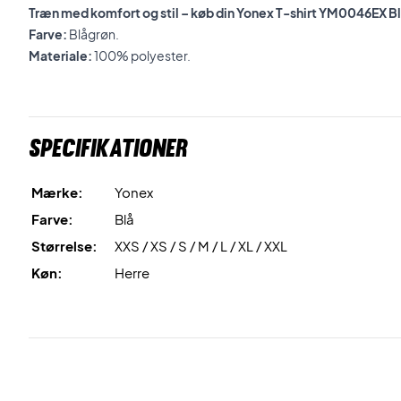
Træn med komfort og stil – køb din Yonex T-shirt YM0046EX Bl
Farve:
Blågrøn.
Materiale:
100% polyester.
Specifikationer
Mærke:
Yonex
Farve:
Blå
Størrelse:
XXS / XS / S / M / L / XL / XXL
Køn:
Herre