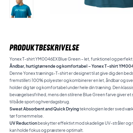
PRODUKTBESKRIVELSE
Yonex T-shirt YM0046EX Blue Green – let, funktionel og perfekt t
Åndbar, hurtigtørrende og komfortabel – Yonex T-shirt YM00
Denne Yonex trænings-T-shirt er designet til at give dig den be
fremstillet i 100% polyester og kombinerer en let, åndbar og sv
holder dig tør og komfortabel under hele din træning.
Den klassi
bevægelsesfrihed, mens den stilrene Blue Green farve giver et 
til både sport og hverdagsbrug.
Sweat Absorbent and Quick Drying
teknologien leder sved væk 
tør fornemmelse.
UV Reduction
beskytter effektivt mod skadelige UV-stråler og
kan holde fokus og præstere optimalt.