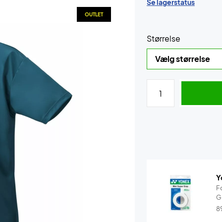
Se lagerstatus
OUTLET
Størrelse
Y
F
G
8