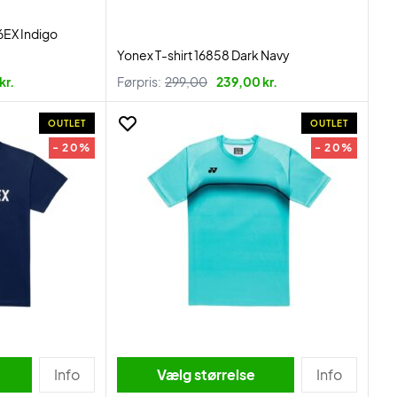
6EX Indigo
Yonex T-shirt 16858 Dark Navy
kr.
Førpris:
299,00
239,00 kr.
OUTLET
OUTLET
- 20%
- 20%
Info
Vælg størrelse
Info