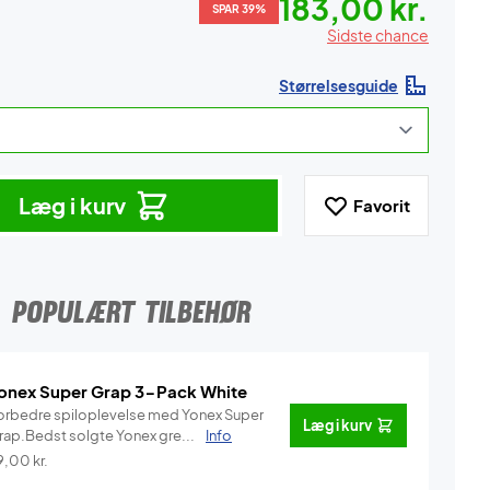
183,00 kr.
SPAR 39%
Sidste chance
Størrelsesguide
Læg i kurv
Favorit
POPULÆRT TILBEHØR
onex Super Grap 3-Pack White
orbedre spiloplevelse med Yonex Super
Læg i kurv
rap.Bedst solgte Yonex gre...
Info
9,00
kr.