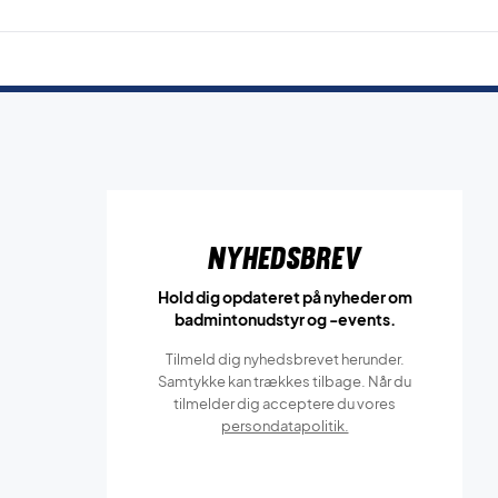
Nyhedsbrev
Hold dig opdateret på nyheder om
badmintonudstyr og -events.
Tilmeld dig nyhedsbrevet herunder.
Samtykke kan trækkes tilbage. Når du
tilmelder dig acceptere du vores
persondatapolitik.