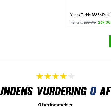
Yonex T-shirt 16856 Dark
Førpris:
299,00
239,00 
undens vurdering
0
af
0 bedømmelser