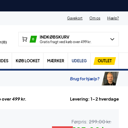
Gavekort
Om os
Hjælp?
INDKØBSKURV
0
Gratis fragt ved køb over 499 kr.
 (
0
)
IDES
KØB LOOKET
MÆRKER
UDELEG
OUTLET
Brug for hjælp?
 over 499 kr.
Levering: 1-2 hverdage
Førpris:
299,00 kr.