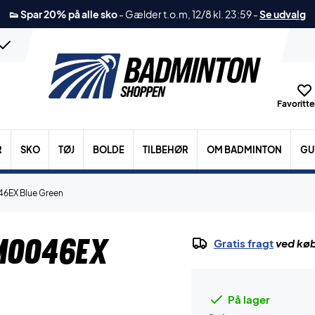
👟 Spar 20% på alle sko
-
Gælder t.o.m, 12/8 kl. 23:59
-
Se udvalg
Favoritter
R
SKO
TØJ
BOLDE
TILBEHØR
OM BADMINTON
GU
46EX Blue Green
M0046EX
Gratis fragt
ved køb
På lager