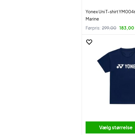
Yonex Uni T-shirt YM004
Marine
Førpris:
299,00
183,00 
Vælg størrelse