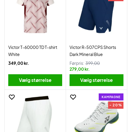
Victor T-60000 TD T-shirt
Victor R-507CPS Shorts
White
Dark Mineral Blue
349,00 kr.
Førpris:
399,00
279,00 kr.
Vælg størrelse
Vælg størrelse
KAMPAGNE
- 20%