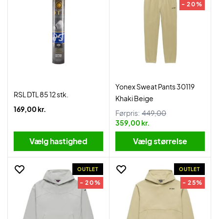
- 20%
Yonex Sweat Pants 30119
RSL DTL 85 12 stk.
Khaki Beige
169,00 kr.
Førpris:
449,00
359,00 kr.
Vælg hastighed
Vælg størrelse
OUTLET
OUTLET
- 20%
- 25%