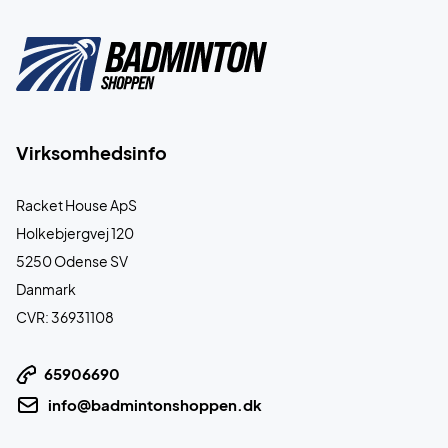
Virksomhedsinfo
Racket House ApS
Holkebjergvej 120
5250 Odense SV
Danmark
CVR: 36931108
65906690
info@badmintonshoppen.dk