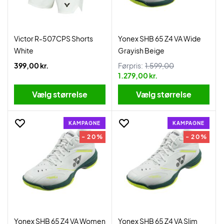
Victor R-507CPS Shorts
Yonex SHB 65 Z4 VA Wide
White
Grayish Beige
399,00 kr.
Førpris:
1.599,00
1.279,00 kr.
Vælg størrelse
Vælg størrelse
KAMPAGNE
KAMPAGNE
- 20%
- 20%
Yonex SHB 65 Z4 VA Women
Yonex SHB 65 Z4 VA Slim