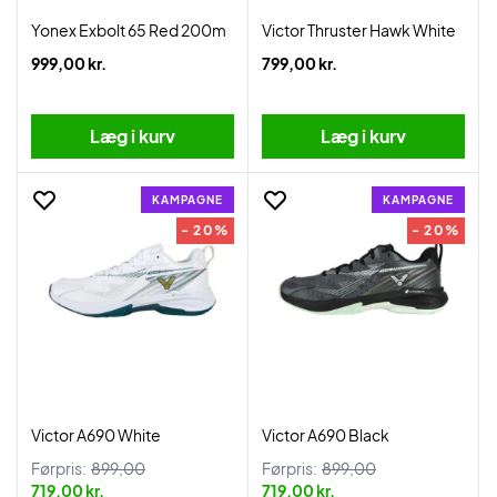
Yonex Exbolt 65 Red 200m
Victor Thruster Hawk White
999,00 kr.
799,00 kr.
Læg i kurv
Læg i kurv
KAMPAGNE
KAMPAGNE
- 20%
- 20%
Victor A690 White
Victor A690 Black
Førpris:
899,00
Førpris:
899,00
719,00 kr.
719,00 kr.