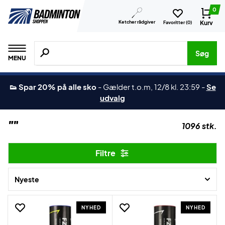
0
Ketcher rådgiver
Kurv
Favoritter (
0
)
Søg efter produkter, mærker etc.
Søg
MENU
👟 Spar 20% på alle sko
-
Gælder t.o.m, 12/8 kl. 23:59
-
Se
udvalg
""
1096 stk.
Filtre
Nyeste
NYHED
NYHED