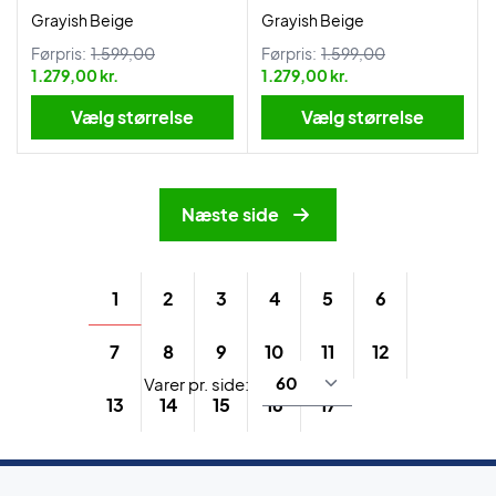
Grayish Beige
Grayish Beige
Førpris:
1.599,00
Førpris:
1.599,00
1.279,00 kr.
1.279,00 kr.
Vælg størrelse
Vælg størrelse
Næste side
1
2
3
4
5
6
7
8
9
10
11
12
Varer pr. side:
13
14
15
16
17