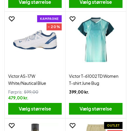
Vælg størrelse
Vælg størrelse
KAMPAGNE
- 20%
Victor AS-17W
Victor T-61002 TD Women
White/Nautical Blue
T-shirt June Bug
Førpris:
599,00
399,00 kr.
479,00 kr.
Vælg størrelse
Vælg størrelse
OUTLET