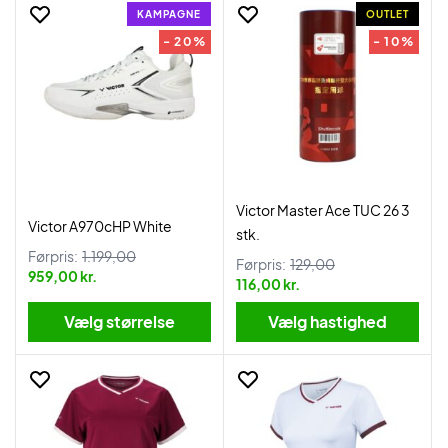
KAMPAGNE
OUTLET
- 20%
- 10%
Victor Master Ace TUC 26 3
Victor A970cHP White
stk.
Førpris:
1.199,00
Førpris:
129,00
959,00 kr.
116,00 kr.
Vælg størrelse
Vælg hastighed