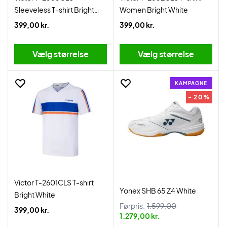
Sleeveless T-shirt Bright
Women Bright White
White
399,00 kr.
399,00 kr.
Vælg størrelse
Vælg størrelse
KAMPAGNE
- 20%
Victor T-2601CLS T-shirt
Yonex SHB 65 Z4 White
Bright White
Førpris:
1.599,00
399,00 kr.
1.279,00 kr.