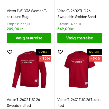
Victor T-51038 Women T-
Vcitor T-2602 TUC 26
shirt June Bug
Sweatshirt Golden Sand
Førpris:
299,00
Førpris:
499,00
209,00 kr.
349,00 kr.
Vælg størrelse
Vælg størrelse
OUTLET
OUTLET
- 30%
- 30%
Vcitor T-2602 TUC 26
Victor T-2601 TUC 26 T-shirt
Sweatshirt Red
Red