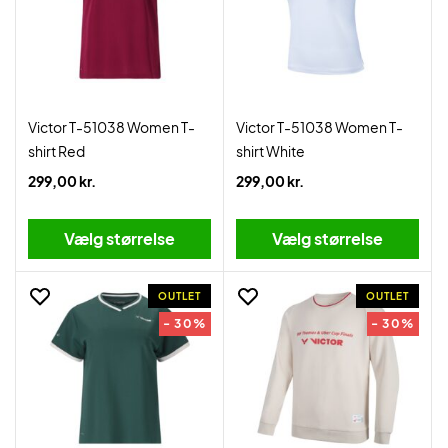
Victor T-51038 Women T-
Victor T-51038 Women T-
shirt Red
shirt White
299,00 kr.
299,00 kr.
Vælg størrelse
Vælg størrelse
OUTLET
OUTLET
- 30%
- 30%