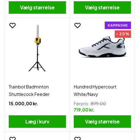
Vælg størrelse
Vælg størrelse
KAMPAGNE
- 20%
Trainbot Badminton
Hundred Hypercourt
Shuttlecock Feeder
White/Navy
15.000,00 kr.
Førpris:
899,00
719,00 kr.
Læg i kurv
Vælg størrelse