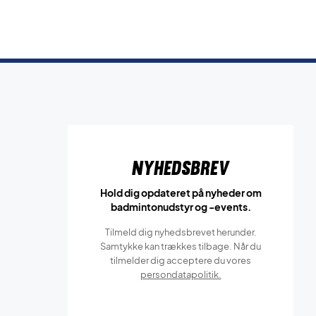
Nyhedsbrev
Hold dig opdateret på nyheder om
badmintonudstyr og -events.
Tilmeld dig nyhedsbrevet herunder.
Samtykke kan trækkes tilbage. Når du
tilmelder dig acceptere du vores
persondatapolitik.