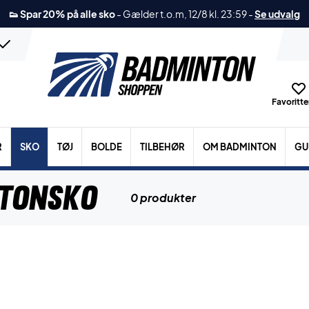
👟 Spar 20% på alle sko
-
Gælder t.o.m, 12/8 kl. 23:59
-
Se udvalg
Favoritter
R
SKO
TØJ
BOLDE
TILBEHØR
OM BADMINTON
GU
ntonsko
0 produkter