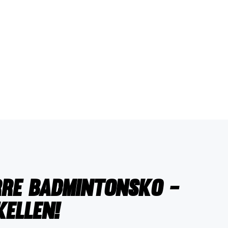
rre badmintonsko -
ellen!