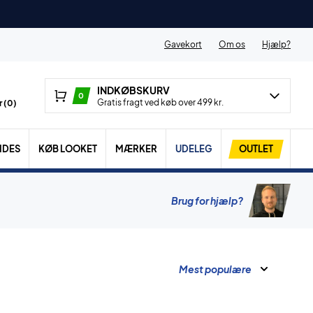
Gavekort
Om os
Hjælp?
INDKØBSKURV
0
Gratis fragt ved køb over 499 kr.
 (
0
)
IDES
KØB LOOKET
MÆRKER
UDELEG
OUTLET
Brug for hjælp?
Mest populære