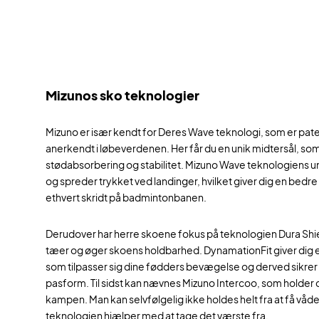
Mizunos sko teknologier
Mizuno er især kendt for Deres Wave teknologi, som er pa
anerkendt i løbeverdenen. Her får du en unik midtersål, so
stødabsorbering og stabilitet. Mizuno Wave teknologiens 
og spreder trykket ved landinger, hvilket giver dig en bedr
ethvert skridt på badmintonbanen.
Derudover har herre skoene fokus på teknologien Dura Shi
tæer og øger skoens holdbarhed. DynamationFit giver dig e
som tilpasser sig dine fødders bevægelse og derved sikre
pasform. Til sidst kan nævnes Mizuno Intercoo, som holder d
kampen. Man kan selvfølgelig ikke holdes helt fra at få våd
teknologien hjælper med at tage det værste fra.