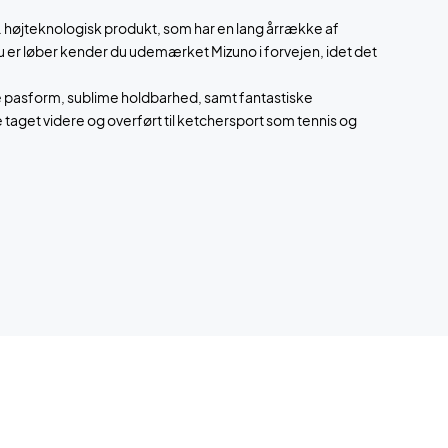
 højteknologisk produkt, som har en lang årrække af
du er løber kender du udemærket Mizuno i forvejen, idet det
e pasform, sublime holdbarhed, samt fantastiske
 taget videre og overført til ketchersport som tennis og