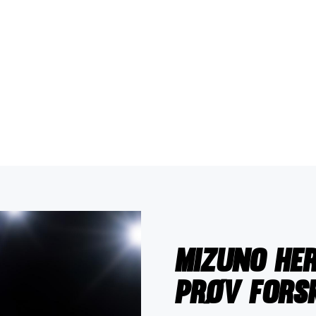
Mizuno he
Prøv forsk