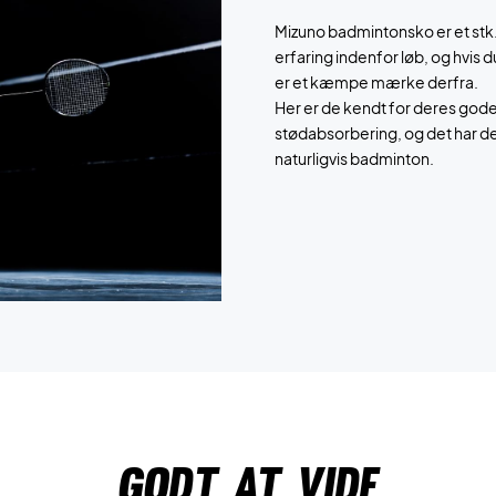
Mizuno badmintonsko er et stk.
erfaring indenfor løb, og hvis 
er et kæmpe mærke derfra.
Her er de kendt for deres god
stødabsorbering, og det har de
naturligvis badminton.
Godt at vide