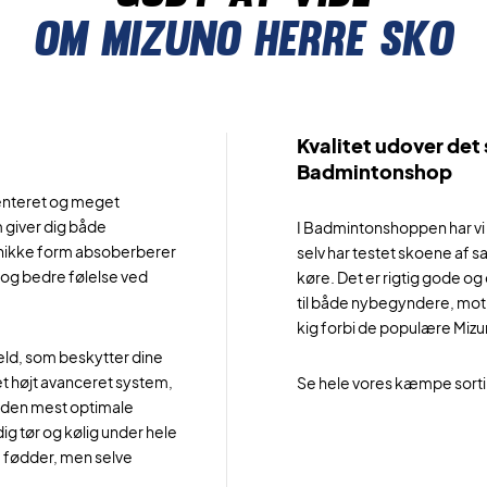
Om mizuno herre sko
Kvalitet udover det
Badmintonshop
tenteret og meget
m giver dig både
I Badmintonshoppen har vi v
unikke form absoberberer
selv har testet skoene af 
e og bedre følelse ved
køre. Det er rigtig gode o
til både nybegyndere, motio
kig forbi de populære Miz
eld, som beskytter dine
t højt avanceret system,
Se hele vores kæmpe sort
r den mest optimale
ig tør og kølig under hele
e fødder, men selve