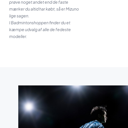
prøve noget andet end de faste
mærker du altid har købt, så er Mizuno
lige sagen.
I Badmintonshoppen finder du et
kæmpe udvalg af alle de fedeste
modeller.