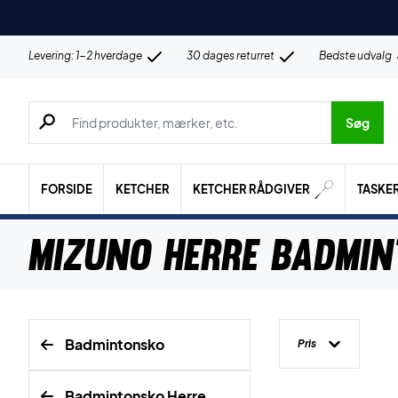
Levering: 1-2 hverdage
30 dages returret
Bedste udvalg
Søg efter produkter, mærker etc.
Søg
FORSIDE
KETCHER
KETCHER RÅDGIVER
TASKE
Mizuno Herre Badmi
Badmintonsko
Pris
Badmintonsko Herre