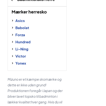
Mærker herresko
Asics
Babolat
Forza
Hundred
Li-Ning
Victor
Yonex
Mizuno er et kæmpe skomærke og
dette er ikke uden grund!
Produktionen foregår i Japan og der
bliver lavet topsko til badminton i
lækker kvalitet hver gang. Hvis du vil