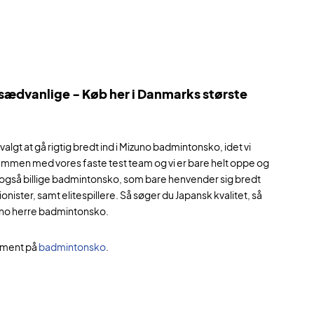
 sædvanlige - Køb her i Danmarks største
algt at gå rigtig bredt ind i Mizuno badmintonsko, idet vi
sammen med vores faste test team og vi er bare helt oppe og
g også billige badmintonsko, som bare henvender sig bredt
nister, samt elitespillere. Så søger du Japansk kvalitet, så
uno herre badmintonsko.
iment på
badmintonsko
.