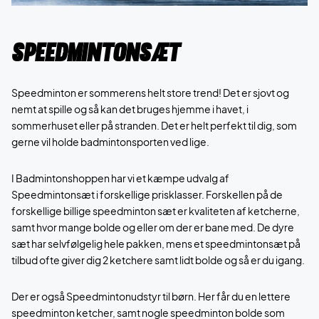
Speedmintonsæt
Speedminton er sommerens helt store trend! Det er sjovt og
nemt at spille og så kan det bruges hjemme i havet, i
sommerhuset eller på stranden. Det er helt perfekt til dig, som
gerne vil holde badmintonsporten ved lige.
I Badmintonshoppen har vi et kæmpe udvalg af
Speedmintonsæt i forskellige prisklasser. Forskellen på de
forskellige billige speedminton sæt er kvaliteten af ketcherne,
samt hvor mange bolde og eller om der er bane med. De dyre
sæt har selvfølgelig hele pakken, mens et speedmintonsæt på
tilbud ofte giver dig 2 ketchere samt lidt bolde og så er du igang.
Der er også Speedmintonudstyr til børn. Her får du en lettere
speedminton ketcher, samt nogle speedminton bolde som