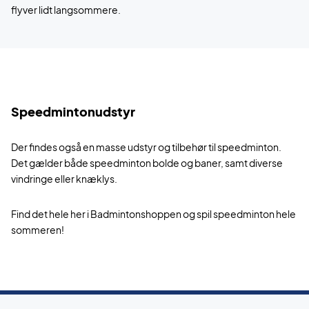
flyver lidt langsommere.
Speedmintonudstyr
Der findes også en masse udstyr og tilbehør til speedminton.
Det gælder både speedminton bolde og baner, samt diverse
vindringe eller knæklys.
Find det hele her i Badmintonshoppen og spil speedminton hele
sommeren!