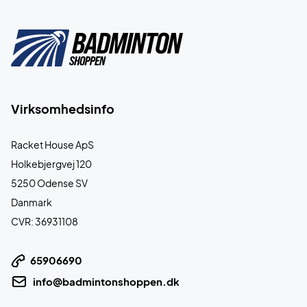
Virksomhedsinfo
Racket House ApS
Holkebjergvej 120
5250 Odense SV
Danmark
CVR: 36931108
65906690
info@badmintonshoppen.dk