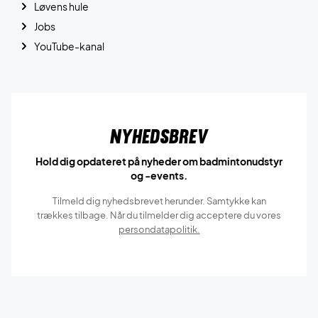
Løvens hule
Jobs
YouTube-kanal
Nyhedsbrev
Hold dig opdateret på nyheder om badmintonudstyr
og -events.
Tilmeld dig nyhedsbrevet herunder. Samtykke kan
trækkes tilbage. Når du tilmelder dig acceptere du vores
persondatapolitik.