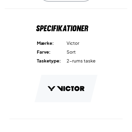
Skulderremmen er justerbar, hvilket sikrer, at du kan bære
tasken med lethed og uden unødigt pres på skuldrene.
Specifikationer
Skorum, ketcherrum, tøjrum - Køb denne badmintontaske i
dag!
Mål: 76 x 28 x 30 cm
Mærke:
Victor
Materiale: Polyester.
Farve:
Sort
Tasketype:
2-rums taske