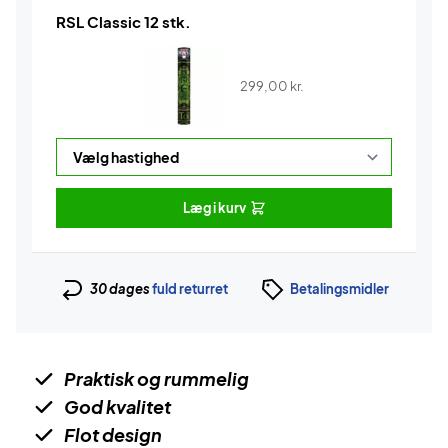
RSL Classic 12 stk.
299,00
kr.
Læg i kurv
30 dages
fuld returret
Betalingsmidler
Praktisk og rummelig
God kvalitet
Flot design