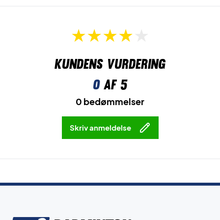
Kundens vurdering
0
af 5
0 bedømmelser
Skriv anmeldelse