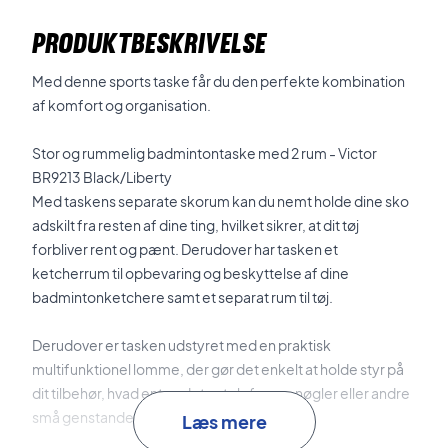
PRODUKTBESKRIVELSE
Med denne sports taske får du den perfekte kombination
af komfort og organisation.
Stor og rummelig badmintontaske med 2 rum -
Victor
BR9213 Black/Liberty
Med taskens separate skorum kan du nemt holde dine sko
adskilt fra resten af dine ting, hvilket sikrer, at dit tøj
forbliver rent og pænt. Derudover har tasken et
ketcherrum til opbevaring og beskyttelse af dine
badmintonketchere samt et separat rum til tøj.
Derudover er tasken udstyret med en praktisk
multifunktionel lomme, der gør det enkelt at holde styr på
dit tilbehør, hvad enten det er telefonen, nøgler eller andre
små genstande.
Læs mere