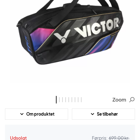
Zoom
Om produktet
Se tilbehør
Udsolgt
Førpris:
699,00 kr.