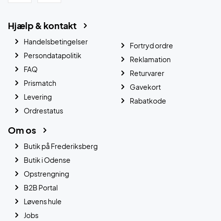
Hjælp & kontakt
Handelsbetingelser
Fortryd ordre
Persondatapolitik
Reklamation
FAQ
Returvarer
Prismatch
Gavekort
Levering
Rabatkode
Ordrestatus
Om os
Butik på Frederiksberg
Butik i Odense
Opstrengning
B2B Portal
Løvens hule
Jobs