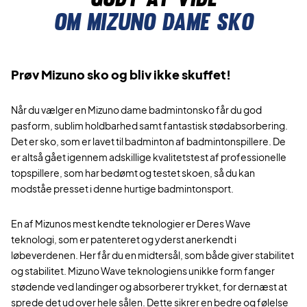
Om mizuno dame sko
Prøv Mizuno sko og bliv ikke skuffet!
Når du vælger en Mizuno dame badmintonsko får du god
pasform, sublim holdbarhed samt fantastisk stødabsorbering.
Det er sko, som er lavet til badminton af badmintonspillere. De
er altså gået igennem adskillige kvalitetstest af professionelle
topspillere, som har bedømt og testet skoen, så du kan
modståe presset i denne hurtige badmintonsport.
En af Mizunos mest kendte teknologier er Deres Wave
teknologi, som er patenteret og yderst anerkendt i
løbeverdenen. Her får du en midtersål, som både giver stabilitet
og stabilitet. Mizuno Wave teknologiens unikke form fanger
stødende ved landinger og absorberer trykket, for dernæst at
sprede det ud over hele sålen. Dette sikrer en bedre og følelse