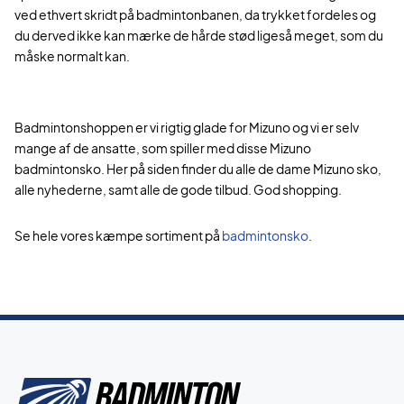
ved ethvert skridt på badmintonbanen, da trykket fordeles og
du derved ikke kan mærke de hårde stød ligeså meget, som du
måske normalt kan.
Badmintonshoppen er vi rigtig glade for Mizuno og vi er selv
mange af de ansatte, som spiller med disse Mizuno
badmintonsko. Her på siden finder du alle de dame Mizuno sko,
alle nyhederne, samt alle de gode tilbud. God shopping.
Se hele vores kæmpe sortiment på
badmintonsko
.