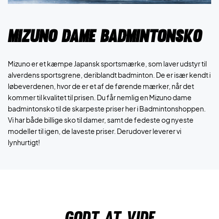
Mizuno dame badmintonsko
Mizuno er et kæmpe Japansk sportsmærke, som laver udstyr til
alverdens sportsgrene, deriblandt badminton. De er især kendt i
løbeverdenen, hvor de er et af de førende mærker, når det
kommer til kvalitet til prisen. Du får nemlig en Mizuno dame
badmintonsko til de skarpeste priser her i Badmintonshoppen.
Vi har både billige sko til damer, samt de fedeste og nyeste
modeller til igen, de laveste priser. Derudover leverer vi
lynhurtigt!
Godt at vide