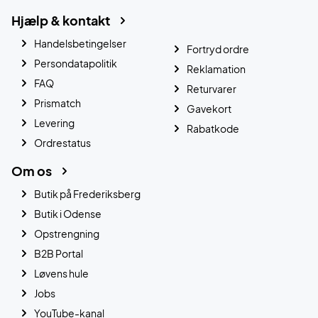
Hjælp & kontakt
Handelsbetingelser
Fortryd ordre
Persondatapolitik
Reklamation
FAQ
Returvarer
Prismatch
Gavekort
Levering
Rabatkode
Ordrestatus
Om os
Butik på Frederiksberg
Butik i Odense
Opstrengning
B2B Portal
Løvens hule
Jobs
YouTube-kanal