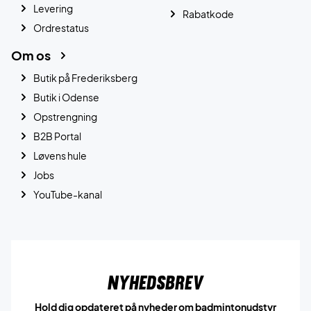
Levering
Rabatkode
Ordrestatus
Om os
Butik på Frederiksberg
Butik i Odense
Opstrengning
B2B Portal
Løvens hule
Jobs
YouTube-kanal
Nyhedsbrev
Hold dig opdateret på nyheder om badmintonudstyr