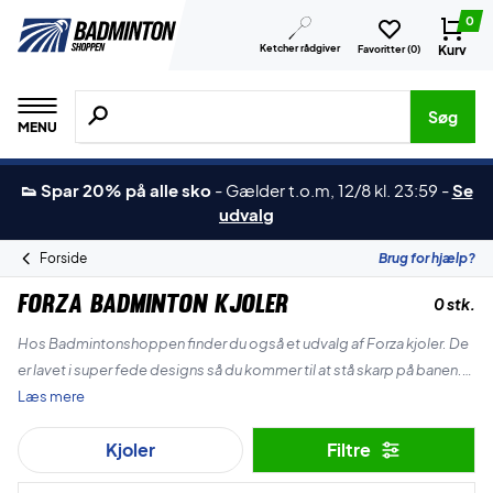
0
Ketcher rådgiver
Kurv
Favoritter (
0
)
Søg efter produkter, mærker etc.
Søg
MENU
👟 Spar 20% på alle sko
-
Gælder t.o.m, 12/8 kl. 23:59
-
Se
udvalg
Forside
Brug for hjælp?
Forza Badminton Kjoler
0 stk.
Hos Badmintonshoppen finder du også et udvalg af Forza kjoler. De
er lavet i super fede designs så du kommer til at stå skarp på banen.
Læs mere
Se udvalget her.
Kjoler
Filtre