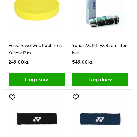
Forza Towel Grip Reel Thick
Yonex AC141LEX Badminton
Yellow 12 m.
Net
249,00 kr.
549,00 kr.
Læg i kurv
Læg i kurv