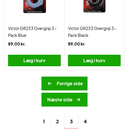
Victor GR233 Overgrip 3-
Victor GR233 Overgrip 3-
Pack Blue
Pack Black
89,00 kr.
89,00 kr.
Læg i kurv
Læg i kurv
Forrige side
Næste side
3
1
2
4