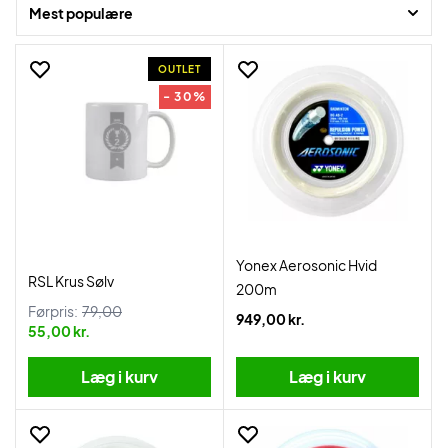
Mest populære
OUTLET
- 30%
Yonex Aerosonic Hvid
RSL Krus Sølv
200m
Førpris:
79,00
949,00 kr.
55,00 kr.
Læg i kurv
Læg i kurv