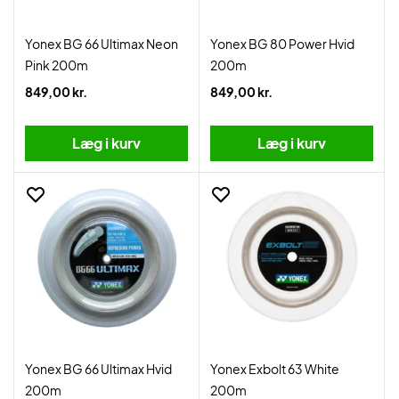
Yonex BG 66 Ultimax Neon
Yonex BG 80 Power Hvid
Pink 200m
200m
849,00 kr.
849,00 kr.
Læg i kurv
Læg i kurv
Yonex BG 66 Ultimax Hvid
Yonex Exbolt 63 White
200m
200m