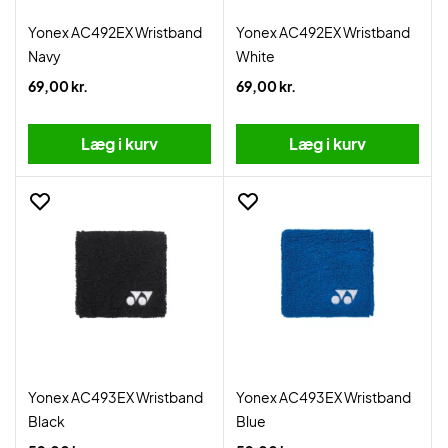
Yonex AC492EX Wristband
Yonex AC492EX Wristband
Navy
White
69,00 kr.
69,00 kr.
Læg i kurv
Læg i kurv
Yonex AC493EX Wristband
Yonex AC493EX Wristband
Black
Blue