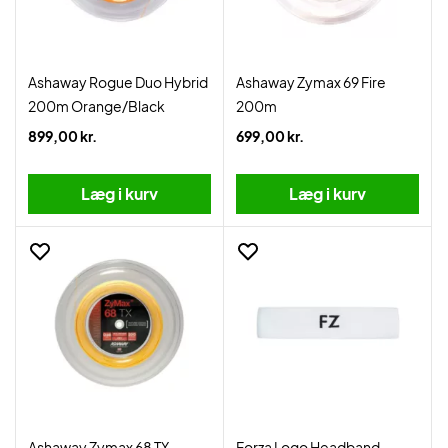
Ashaway Rogue Duo Hybrid
Ashaway Zymax 69 Fire
200m Orange/Black
200m
899,00 kr.
699,00 kr.
Læg i kurv
Læg i kurv
Ashaway Zymax 68 TX
Forza Logo Headband