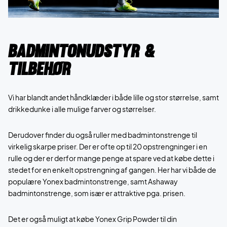
Badmintonudstyr &
Tilbehør
Vi har blandt andet håndklæder i både lille og stor størrelse, samt
drikkedunke i alle mulige farver og størrelser.
Derudover finder du også ruller med badmintonstrenge til
virkelig skarpe priser. Der er ofte op til 20 opstrengninger i en
rulle og der er derfor mange penge at spare ved at købe dette i
stedet for en enkelt opstrengning af gangen. Her har vi både de
populære Yonex badmintonstrenge, samt Ashaway
badmintonstrenge, som især er attraktive pga. prisen.
Det er også muligt at købe Yonex Grip Powder til din