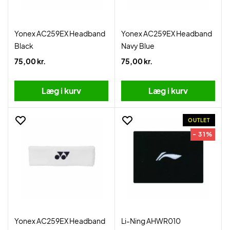
Yonex AC259EX Headband
Yonex AC259EX Headband
Black
Navy Blue
75,00 kr.
75,00 kr.
Læg i kurv
Læg i kurv
OUTLET
- 31%
Yonex AC259EX Headband
Li-Ning AHWR010