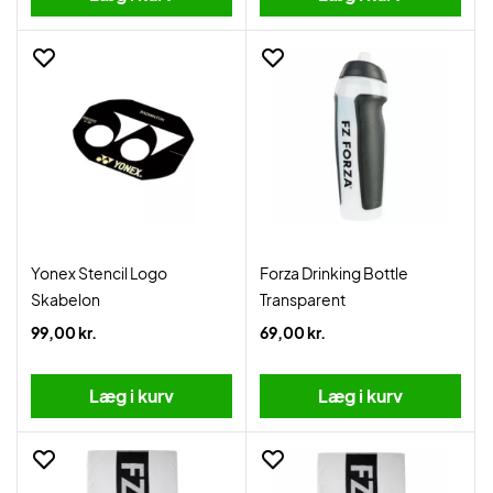
Yonex Stencil Logo
Forza Drinking Bottle
Skabelon
Transparent
99,00 kr.
69,00 kr.
Læg i kurv
Læg i kurv