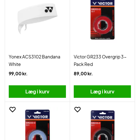
Yonex ACS3102 Bandana
Victor GR233 Overgrip 3-
White
Pack Red
99,00 kr.
89,00 kr.
Læg i kurv
Læg i kurv