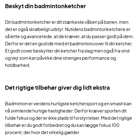
Beskyt din badmintonketcher
Din badmintonketcher er dit stærkeste våben på banen, men
det er også skrøbeligt udstyr. Nutidens badmintonketchere er
så lette og avancerede, at de kræver, at du passer godt på dem.
Derfor er det en god idé med et badmintoncover til din ketcher.
Et godt cover beskytter din ketcher fra slag men også fra vind
og vejr som kan påvirke dine strenges performance og
holdbarhed.
Det rigtige tilbehør giver dig lidt ekstra
Badminton er verdens hurtigste ketchersport og en smash kan
nå svimlende hurtige hastigheder. Derfor kræver sporten dit
fulde fokus og der er ikke plads til forstyrrelser. Med det rigtige
tilbehør er du godt forbedret og du kan lægge fokus 100
procent, der hvor det virkelig gælder.