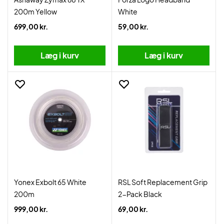
200m Yellow
White
699,00 kr.
59,00 kr.
Læg i kurv
Læg i kurv
Yonex Exbolt 65 White
RSL Soft Replacement Grip
200m
2-Pack Black
999,00 kr.
69,00 kr.