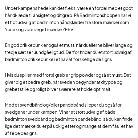
Under kampens hede kan det f.eks. være en fordel med et godt
håndklæde til ansigtet og dit greb. På Badmintonshoppen har vi
et flot udvalg af badminton håndklæder fra store mærker som
Yonex og vores eget mærke ZERV.
En god drikkedunk er også et must, når duellerne bliver lange og
tredje sæt ser uundgåeligt ud. Derfor finder du et stort udvalg af
badminton drikkedunke i et hav af forskellige designs.
Hvis du spiller med frotté greb er grip powder også et must. Det
giver dig et bedre greb, når sveden begynder at dryppe og
grebet stille og roligt bliver sværere at holde optimalt.
Med et svendbånd og/eller pandebånd slipper du også for
svedgener under kampen. Vi har et stort udvalg af både
badminton svedbånd og badminton pandebånd, så du kan finde
lige det mærke du er på udkig efter og mange af dem fås i et hav
af fede designs.