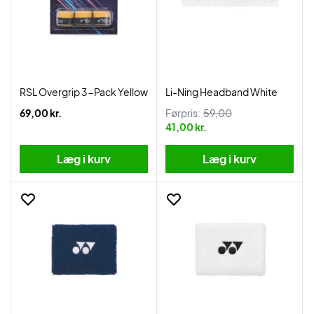
RSL Overgrip 3-Pack Yellow
Li-Ning Headband White
69,00 kr.
Førpris:
59,00
41,00 kr.
Læg i kurv
Læg i kurv