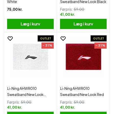
White
Sweatband New Look Black
75,00 kr.
Førpris:
59,00
41,00 kr.
Læg i kurv
Læg i kurv
OUTLET
OUTLET
- 31%
- 31%
Li-Ning AHWR010
Li-Ning AHWR010
Sweatband New Look
Sweatband New Look Red
White
Førpris:
59,00
Førpris:
59,00
41,00 kr.
41,00 kr.