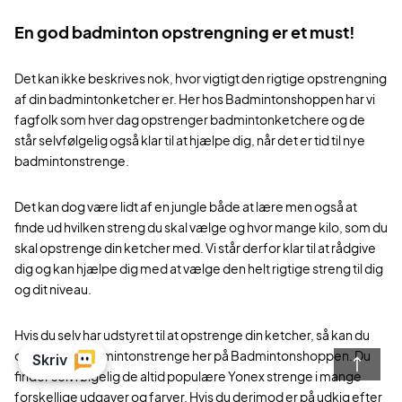
En god badminton opstrengning er et must!
Det kan ikke beskrives nok, hvor vigtigt den rigtige opstrengning
af din badmintonketcher er. Her hos Badmintonshoppen har vi
fagfolk som hver dag opstrenger badmintonketchere og de
står selvfølgelig også klar til at hjælpe dig, når det er tid til nye
badmintonstrenge.
Det kan dog være lidt af en jungle både at lære men også at
finde ud hvilken streng du skal vælge og hvor mange kilo, som du
skal opstrenge din ketcher med. Vi står derfor klar til at rådgive
dig og kan hjælpe dig med at vælge den helt rigtige streng til dig
og dit niveau.
Hvis du selv har udstyret til at opstrenge din ketcher, så kan du
også købe badmintonstrenge her på Badmintonshoppen. Du
finder selvfølgelig de altid populære Yonex strenge i mange
forskellige udgaver og farver. Hvis du derimod er på udkig efter