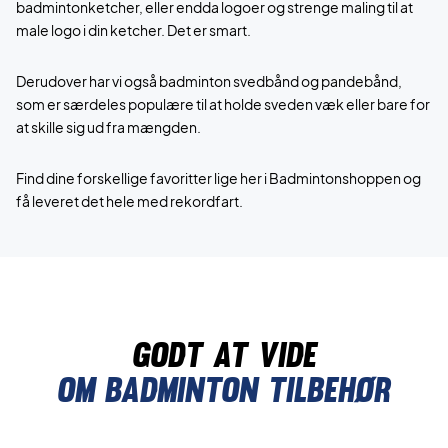
badmintonketcher, eller endda logoer og strenge maling til at
male logo i din ketcher. Det er smart.
Derudover har vi også badminton svedbånd og pandebånd,
som er særdeles populære til at holde sveden væk eller bare for
at skille sig ud fra mængden.
Find dine forskellige favoritter lige her i Badmintonshoppen og
få leveret det hele med rekordfart.
Godt at vide
Om Badminton tilbehør