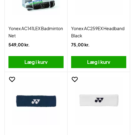
Yonex AC141LEX Badminton
Yonex AC259EX Headband
Net
Black
549,00 kr.
75,00 kr.
Læg i kurv
Læg i kurv