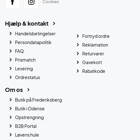
Cookies
Hjælp & kontakt
Handelsbetingelser
Fortryd ordre
Persondatapolitik
Reklamation
FAQ
Returvarer
Prismatch
Gavekort
Levering
Rabatkode
Ordrestatus
Om os
Butik på Frederiksberg
Butik i Odense
Opstrengning
B2B Portal
Løvens hule