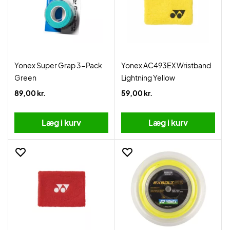
Yonex Super Grap 3-Pack
Yonex AC493EX Wristband
Green
Lightning Yellow
89,00 kr.
59,00 kr.
Læg i kurv
Læg i kurv