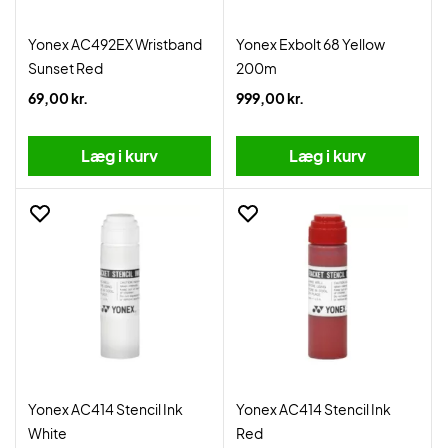
Yonex AC492EX Wristband
Yonex Exbolt 68 Yellow
Sunset Red
200m
69,00 kr.
999,00 kr.
Læg i kurv
Læg i kurv
Yonex AC414 Stencil Ink
Yonex AC414 Stencil Ink
White
Red