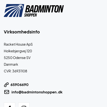
Virksomhedsinfo
Racket House ApS
Holkebjergvej 120
5250 Odense SV
Danmark
CVR: 36931108
65906690
info@badmintonshoppen.dk