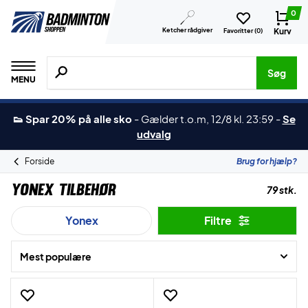
0
Ketcher rådgiver
Kurv
Favoritter (
0
)
Søg efter produkter, mærker etc.
Søg
MENU
👟 Spar 20% på alle sko
-
Gælder t.o.m, 12/8 kl. 23:59
-
Se
udvalg
Forside
Brug for hjælp?
Yonex Tilbehør
79 stk.
Yonex
Filtre
Mest populære