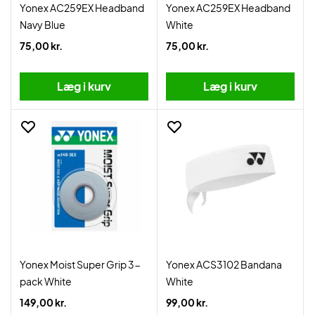
Yonex AC259EX Headband
Yonex AC259EX Headband
Navy Blue
White
75,00 kr.
75,00 kr.
Læg i kurv
Læg i kurv
Yonex Moist Super Grip 3-
Yonex ACS3102 Bandana
pack White
White
149,00 kr.
99,00 kr.