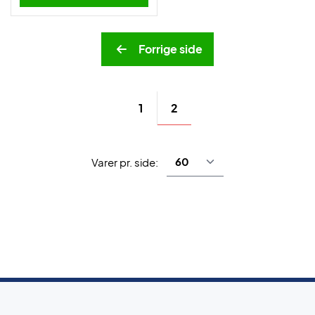
Forrige side
2
1
Varer pr. side: