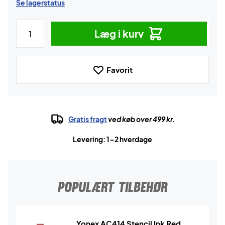
Se lagerstatus
Læg i kurv
Favorit
Gratis fragt
ved køb over 499 kr.
Levering: 1-2 hverdage
POPULÆRT TILBEHØR
Yonex AC414 Stencil Ink Red