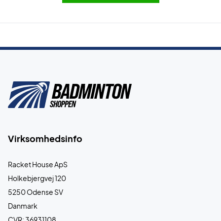
Virksomhedsinfo
Racket House ApS
Holkebjergvej 120
5250 Odense SV
Danmark
CVR: 36931108