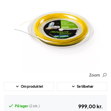
Zoom
Om produktet
Se tilbehør
999,00 kr.
På lager
(2 stk.)