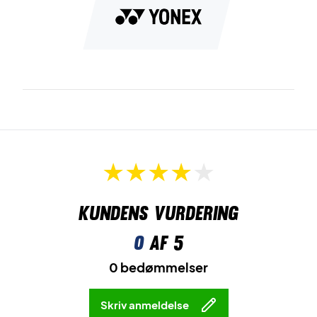
Kundens vurdering
0
af 5
0 bedømmelser
Skriv anmeldelse