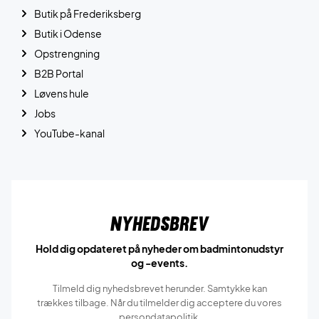
Butik på Frederiksberg
Butik i Odense
Opstrengning
B2B Portal
Løvens hule
Jobs
YouTube-kanal
Nyhedsbrev
Hold dig opdateret på nyheder om badmintonudstyr
og -events.
Tilmeld dig nyhedsbrevet herunder. Samtykke kan
trækkes tilbage. Når du tilmelder dig acceptere du vores
persondatapolitik.