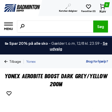
0
Ketcher rådgiver
Kurv
Favoritter (
0
)
Søg efter produkter, mærker etc.
Søg
MENU
👟 Spar 20% på alle sko
-
Gælder t.o.m, 12/8 kl. 23:59
-
Se
udvalg
|
Brug for hjælp?
Tilbage
Yonex
Yonex Aerobite Boost Dark Grey/Yellow
200m