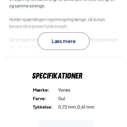
og samme strenge.
Holder spændingen i opstrengning længe, så du kan
bevare dine powerfulde smash.
Der er badminton opstrengning til cirka 20-22 ketchere i en
Læs mere
200 meter rulle.
Tykkelse: 0,72/0,61 mm
Specifikationer
Yonex strengeskema:
Repulsion Power (Slagkraft): 8/10
Durability (Holdbarhed): 7/10
Mærke:
Yonex
Hitting Sound (Lyden når bolden rammes): 7/10
Farve:
Gul
Shock Absorption (Absorbering når bolden rammes):
Tykkelse:
0,72 mm,0,61 mm
6/10
Control (Kontrol): 10/10