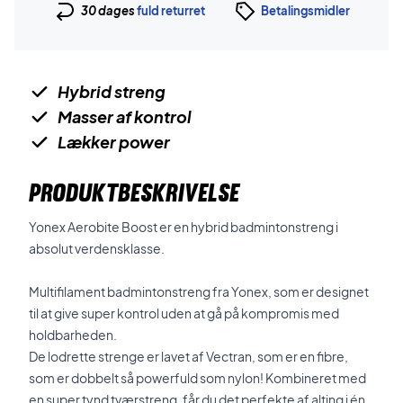
30 dages
fuld returret
Betalingsmidler
Hybrid streng
Masser af kontrol
Lækker power
PRODUKTBESKRIVELSE
Yonex Aerobite Boost er en hybrid badmintonstreng i
absolut verdensklasse.
Multifilament badmintonstreng fra Yonex, som er designet
til at give super kontrol uden at gå på kompromis med
holdbarheden.
De lodrette strenge er lavet af Vectran, som er en fibre,
som er dobbelt så powerfuld som nylon! Kombineret med
en super tynd tværstreng, får du det perfekte af alting i én