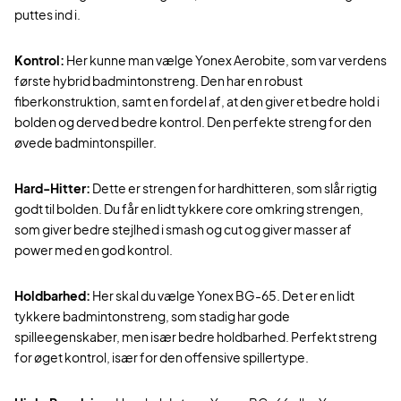
puttes ind i.
Kontrol:
Her kunne man vælge Yonex Aerobite, som var verdens
første hybrid badmintonstreng. Den har en robust
fiberkonstruktion, samt en fordel af, at den giver et bedre hold i
bolden og derved bedre kontrol. Den perfekte streng for den
øvede badmintonspiller.
Hard-Hitter:
Dette er strengen for hardhitteren, som slår rigtig
godt til bolden. Du får en lidt tykkere core omkring strengen,
som giver bedre stejlhed i smash og cut og giver masser af
power med en god kontrol.
Holdbarhed:
Her skal du vælge Yonex BG-65. Det er en lidt
tykkere badmintonstreng, som stadig har gode
spilleegenskaber, men især bedre holdbarhed. Perfekt streng
for øget kontrol, især for den offensive spillertype.