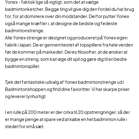
Yonex - faktisk lige så vigtigt, som det at vælge
badmintonketcher. Begge ting vil give dig den fordel du har brug
for, for at dominere over din modstander. Derfor putter Yonex
også mange kræfter i, at designe de bedste og fedeste
badmintonstrenge.
Alle Yonex strenge er designet og produceret på Yonex egen
fabrik i Japan. De er gennemtestet af topspillere fra hele verden
før de kommer på markedet. Deres filosofi er, at de ønsker at
bygge en streng, som kan øge dit spil og gøre dig til en bedre
badmintonspiller.
Tjek det fantastiske udvalg af Yonex badmintonstrenge ud i
Badmintonshoppen og find dine favoritter. Vi har skarpe priser
og leverer lynhurtigt.
I en rulle på 200 meter er der cirka til 20 opstrengninger, så der
er mange penge at spare ved at købe en hel badminton rulle i
stedet for små sæt.