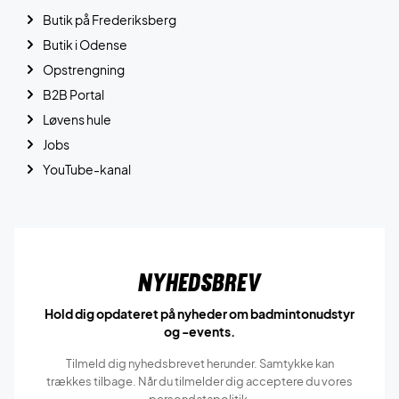
Butik på Frederiksberg
Butik i Odense
Opstrengning
B2B Portal
Løvens hule
Jobs
YouTube-kanal
Nyhedsbrev
Hold dig opdateret på nyheder om badmintonudstyr
og -events.
Tilmeld dig nyhedsbrevet herunder. Samtykke kan
trækkes tilbage. Når du tilmelder dig acceptere du vores
persondatapolitik.