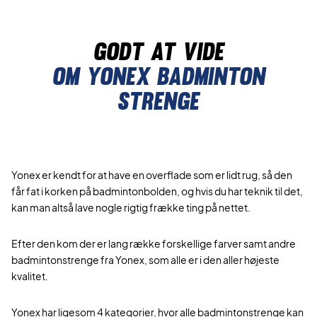
Godt at vide
Om yonex badminton
strenge
Yonex er kendt for at have en overflade som er lidt rug, så den
får fat i korken på badmintonbolden, og hvis du har teknik til det,
kan man altså lave nogle rigtig frække ting på nettet.
Efter den kom der er lang række forskellige farver samt andre
badmintonstrenge fra Yonex, som alle er i den aller højeste
kvalitet.
Yonex har ligesom 4 kategorier, hvor alle badmintonstrenge kan