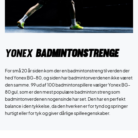
yonex
badmintonstrenge
For små 20 år siden kom der en badmintonstreng til verden der
hed Yonex BG-80, og siden har badmintonverdenen ikke været
den samme. 99 ud af 100 badmintonspillere vælger Yonex BG-
80 gul, som er den mest populære badminton streng som
badmintonverdenen nogensinde har set. Den har en perfekt
balance i den tykkelse, da den hverken er for tynd og springer
hurtigt eller for tyk og giver dårlige spilleegenskaber.