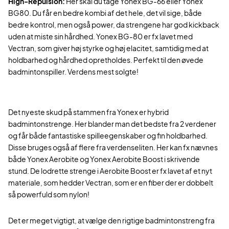
High-Repulsion:
Her skal du tage Yonex BG-66 eller Yonex
BG80. Du får en bedre kombi af det hele, det vil sige, både
bedre kontrol, men også power, da strengene har god kickback
uden at miste sin hårdhed. Yonex BG-80 er fx lavet med
Vectran, som giver høj styrke og høj elacitet, samtidig med at
holdbarhed og hårdhed opretholdes. Perfekt til den øvede
badmintonspiller. Verdens mest solgte!
Det nyeste skud på stammen fra Yonex er hybrid
badmintonstrenge. Her blander man det bedste fra 2 verdener
og får både fantastiske spilleegenskaber og fin holdbarhed.
Disse bruges også af flere fra verdenseliten. Her kan fx nævnes
både Yonex Aerobite og Yonex Aerobite Boost i skrivende
stund. De lodrette strenge i Aerobite Boost er fx lavet af et nyt
materiale, som hedder Vectran, som er en fiber der er dobbelt
så powerfuld som nylon!
Det er meget vigtigt, at vælge den rigtige badmintonstreng fra