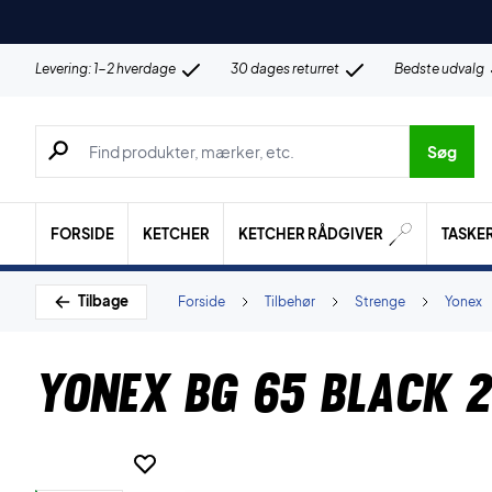
Levering: 1-2 hverdage
30 dages returret
Bedste udvalg
Søg efter produkter, mærker etc.
Søg
FORSIDE
KETCHER
KETCHER RÅDGIVER
TASKE
Tilbage
Forside
Tilbehør
Strenge
Yonex
Yonex BG 65 Black 