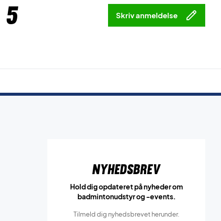
 5
Skriv anmeldelse
Nyhedsbrev
Hold dig opdateret på nyheder om
badmintonudstyr og -events.
Tilmeld dig nyhedsbrevet herunder.