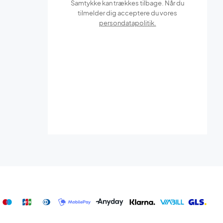
Samtykke kan trækkes tilbage. Når du
tilmelder dig acceptere du vores
persondatapolitik.