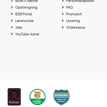
Butik i Odense
Persondatapolitik
Opstrengning
FAQ
B2B Portal
Prismatch
Løvens hule
Levering
Jobs
Ordrestatus
YouTube-kanal