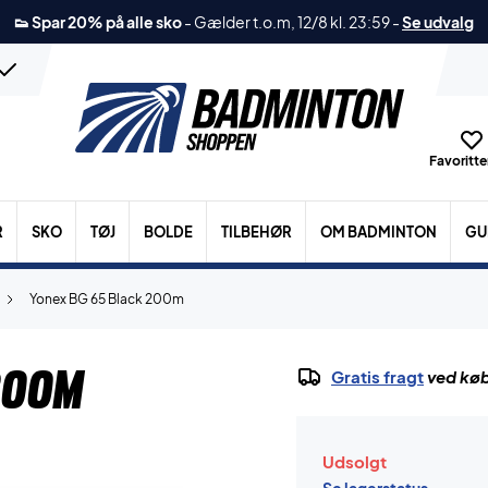
👟 Spar 20% på alle sko
-
Gælder t.o.m, 12/8 kl. 23:59
-
Se udvalg
Favoritter
R
SKO
TØJ
BOLDE
TILBEHØR
OM BADMINTON
GU
Yonex BG 65 Black 200m
200m
Gratis fragt
ved køb
Udsolgt