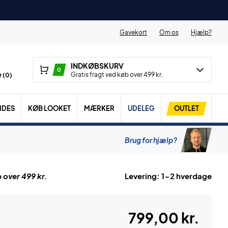
Gavekort
Om os
Hjælp?
INDKØBSKURV
0
Gratis fragt ved køb over 499 kr.
 (
0
)
IDES
KØB LOOKET
MÆRKER
UDELEG
OUTLET
Brug for hjælp?
 over 499 kr.
Levering: 1-2 hverdage
799,00 kr.