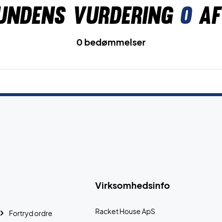
undens vurdering
0
af
0 bedømmelser
Virksomhedsinfo
Racket House ApS
Fortryd ordre