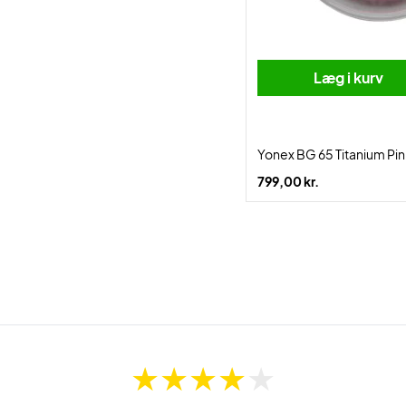
Læg i kurv
Yonex BG 65 Titanium P
799,00 kr.