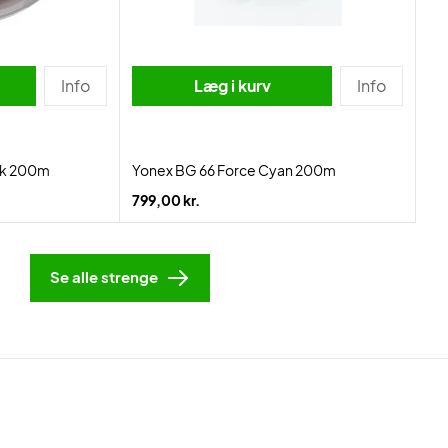
Info
Læg i kurv
Info
ink 200m
Yonex BG 66 Force Cyan 200m
799,00 kr.
Se alle strenge