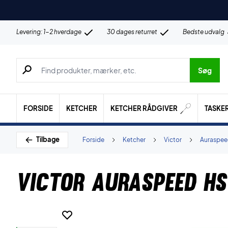
Levering: 1-2 hverdage
30 dages returret
Bedste udvalg
Søg efter produkter, mærker etc.
Søg
FORSIDE
KETCHER
KETCHER RÅDGIVER
TASKE
Tilbage
Forside
Ketcher
Victor
Auraspe
Victor Auraspeed HS