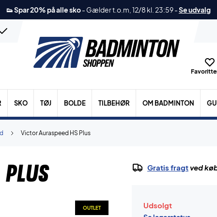
👟 Spar 20% på alle sko
-
Gælder t.o.m, 12/8 kl. 23:59
-
Se udvalg
Favoritter
R
SKO
TØJ
BOLDE
TILBEHØR
OM BADMINTON
GU
ed
Victor Auraspeed HS Plus
 Plus
Gratis fragt
ved køb
Udsolgt
OUTLET