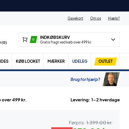
Gavekort
Om os
Hjælp?
INDKØBSKURV
0
Gratis fragt ved køb over 499 kr.
 (
0
)
IDES
KØB LOOKET
MÆRKER
UDELEG
OUTLET
Brug for hjælp?
 over 499 kr.
Levering: 1-2 hverdage
Førpris:
1.399,00 kr.