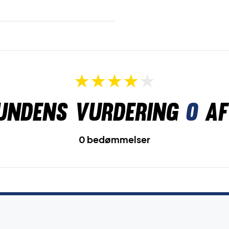
undens vurdering
0
af
0 bedømmelser