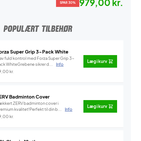
979,00 kr.
SPAR 30%
POPULÆRT TILBEHØR
orza Super Grip 3-Pack White
av fuld kontrol med Forza Super Grip 3-
Læg i kurv
ack WhiteGrebene sikrer d...
Info
9,00
kr.
ERV Badminton Cover
ækkert ZERV badminton cover i
Læg i kurv
emium kvalitet!Perfekt til din b...
Info
9,00
kr.