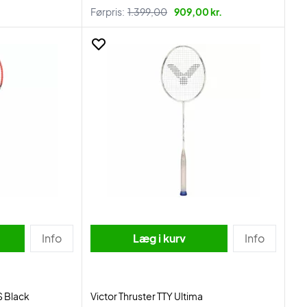
Førpris:
1.399,00
909,00 kr.
Info
Læg i kurv
Info
S Black
Victor Thruster TTY Ultima