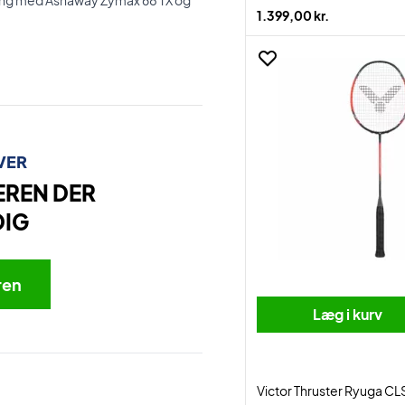
gning med Ashaway Zymax 68 TX og
1.399,00 kr.
VER
EREN DER
DIG
ren
Læg i kurv
Victor Thruster Ryuga CL