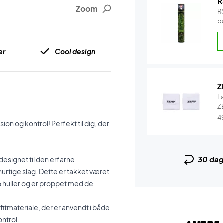
R
Zoom
RS
b
b
er
Cool design
Z
L
ZE
4
n og kontrol! Perfekt til dig, der
30 da
designet til den erfarne
urtige slag. Dette er takket været
6 huller og er proppet med de
fitmateriale, der er anvendt i både
ntrol.