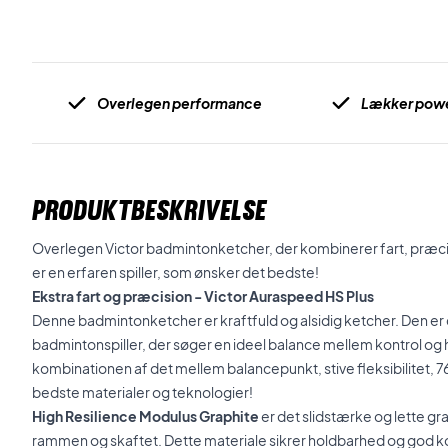
Overlegen performance
Lækker pow
PRODUKTBESKRIVELSE
Overlegen Victor badmintonketcher, der kombinerer fart, præcisio
er en erfaren spiller, som ønsker det bedste!
Ekstra fart og præcision - Victor Auraspeed HS Plus
Denne badmintonketcher er kraftfuld og alsidig ketcher. Den er 
badmintonspiller, der søger en ideel balance mellem kontrol og h
kombinationen af det mellem balancepunkt, stive fleksibilitet, 7
bedste materialer og teknologier!
High Resilience Modulus Graphite
er det slidstærke og lette gra
rammen og skaftet. Dette materiale sikrer holdbarhed og god ko