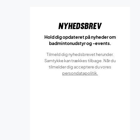
Nyhedsbrev
Hold dig opdateret på nyheder om
badmintonudstyr og -events.
Tilmeld dig nyhedsbrevet herunder.
Samtykke kan trækkes tilbage. Når du
tilmelder dig acceptere du vores
persondatapolitik.