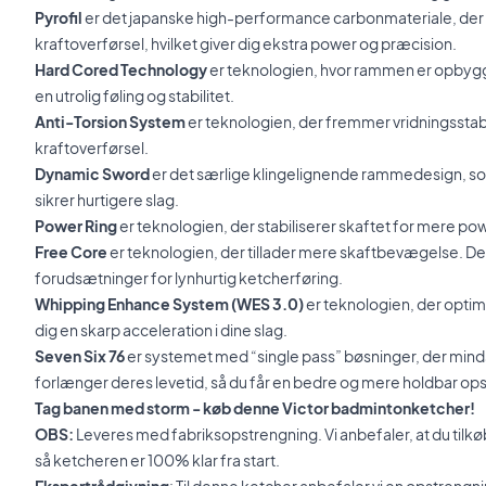
Pyrofil
er det japanske high-performance carbonmateriale, der f
kraftoverførsel, hvilket giver dig ekstra power og præcision.
Hard Cored Technology
er teknologien, hvor rammen er opbygget
en utrolig føling og stabilitet.
Anti-Torsion System
er teknologien, der fremmer vridningsstabi
kraftoverførsel.
Dynamic Sword
er det særlige klingelignende rammedesign, s
sikrer hurtigere slag.
Power Ring
er teknologien, der stabiliserer skaftet for mere po
Free Core
er teknologien, der tillader mere skaftbevægelse. De
forudsætninger for lynhurtig ketcherføring.
Whipping Enhance System (WES 3.0)
er teknologien, der optime
dig en skarp acceleration i dine slag.
Seven Six 76
er systemet med “single pass” bøsninger, der mind
forlænger deres levetid, så du får en bedre og mere holdbar op
Tag banen med storm - køb denne Victor badmintonketcher!
OBS:
Leveres med fabriksopstrengning. Vi anbefaler, at du tilk
så ketcheren er 100% klar fra start.