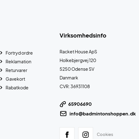
Virksomhedsinfo
Racket House ApS
Fortryd ordre
Holkebjergvej 120
Reklamation
5250 Odense SV
Returvarer
Danmark
Gavekort
CVR: 36931108
Rabatkode
65906690
info@badmintonshoppen.dk
Cookies