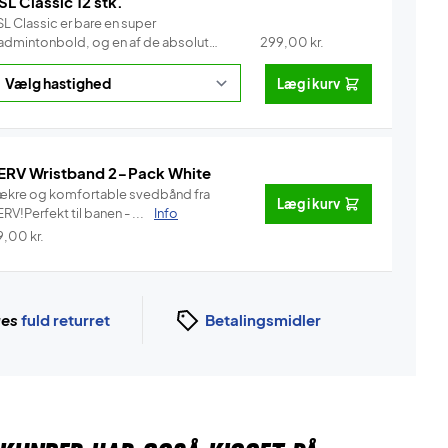
SL Classic 12 stk.
L Classic er bare en super
admintonbold, og en af de absolut
299,00
kr.
e...
Info
Læg i kurv
ERV Wristband 2-Pack White
ækre og komfortable svedbånd fra
Læg i kurv
RV!Perfekt til banen - ...
Info
9,00
kr.
ges
fuld returret
Betalingsmidler