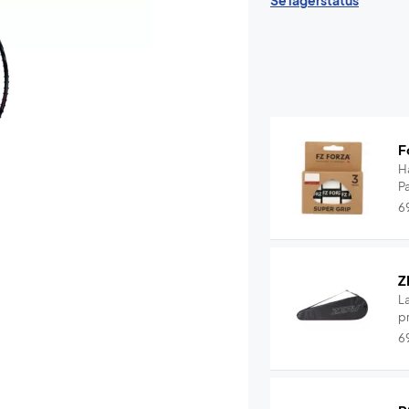
Se lagerstatus
F
H
P
6
Z
L
pr
6