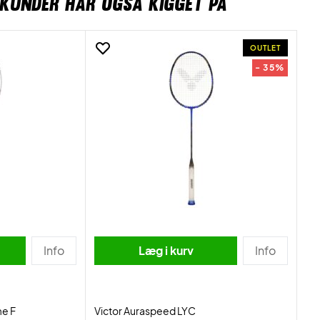
KUNDER HAR OGSÅ KIGGET PÅ
OUTLET
- 35%
Info
Læg i kurv
Info
me F
Victor Auraspeed LYC