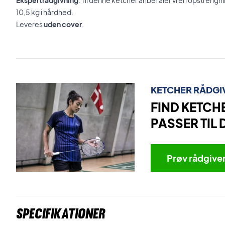
Ekspertrådgivning
: Til denne ketcher anbefaler vi en opstren
10,5 kg i hårdhed.
Leveres
uden cover
.
KETCHER RÅDGI
FIND KETCH
PASSER TIL 
Prøv rådgive
Specifikationer