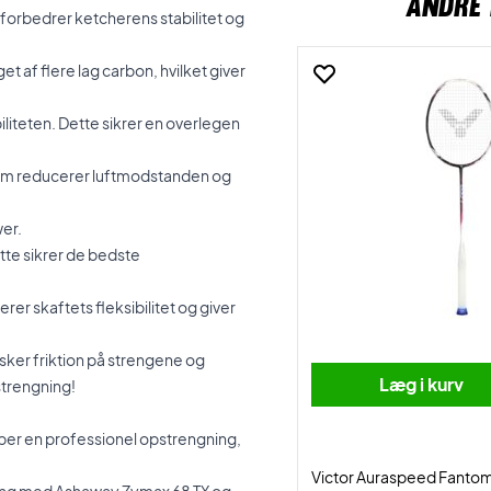
ANDRE 
orbedrer ketcherens stabilitet og
 af flere lag carbon, hvilket giver
liteten. Dette sikrer en overlegen
om reducerer luftmodstanden og
wer.
tte sikrer de bedste
rer skaftets fleksibilitet og giver
sker friktion på strengene og
Læg i kurv
strengning!
øber en professionel opstrengning,
Victor Auraspeed Fanto