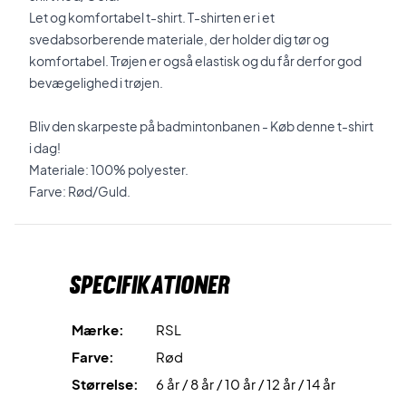
Let og komfortabel t-shirt. T-shirten er i et
svedabsorberende materiale, der holder dig tør og
komfortabel. Trøjen er også elastisk og du får derfor god
bevægelighed i trøjen.
Bliv den skarpeste på badmintonbanen - Køb denne t-shirt
i dag!
Materiale: 100% polyester.
Farve: Rød/Guld.
Specifikationer
Mærke:
RSL
Farve:
Rød
Størrelse:
6 år / 8 år / 10 år / 12 år / 14 år