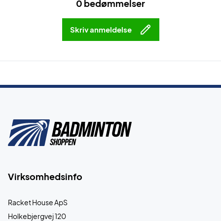
0 bedømmelser
Skriv anmeldelse
Virksomhedsinfo
Racket House ApS
Holkebjergvej 120