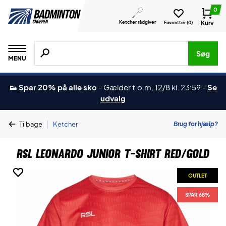
0
Ketcher rådgiver
Kurv
Favoritter (
0
)
Søg efter produkter, mærker etc.
Søg
MENU
👟 Spar 20% på alle sko
-
Gælder t.o.m, 12/8 kl. 23:59
-
Se
udvalg
|
Brug for hjælp?
Tilbage
Ketcher
RSL Leonardo Junior T-shirt Red/Gold
OUTLET
OUTLET
OUTLET
SPAR 68%
SPAR 68%
SPAR 68%