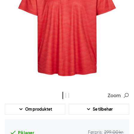
Zoom
Om produktet
Se tilbehør
Førpris:
299,00 kr.
På lager