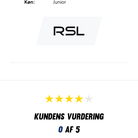
Køn:
Junior
Kundens vurdering
0
af 5