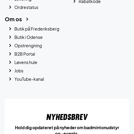
Rabatkode
Ordrestatus
Om os
Butik på Frederiksberg
Butik i Odense
Opstrengning
B2B Portal
Løvens hule
Jobs
YouTube-kanal
Nyhedsbrev
Hold dig opdateret på nyheder om badmintonudstyr
og -events.