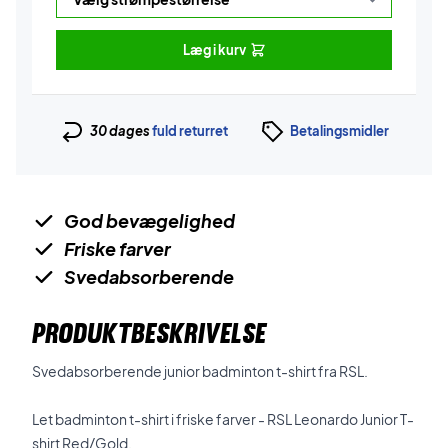
Læg i kurv
30 dages
fuld returret
Betalingsmidler
God bevægelighed
Friske farver
Svedabsorberende
PRODUKTBESKRIVELSE
Svedabsorberende junior badminton t-shirt fra RSL.
Let badminton t-shirt i friske farver - RSL Leonardo Junior T-
shirt Red/Gold.