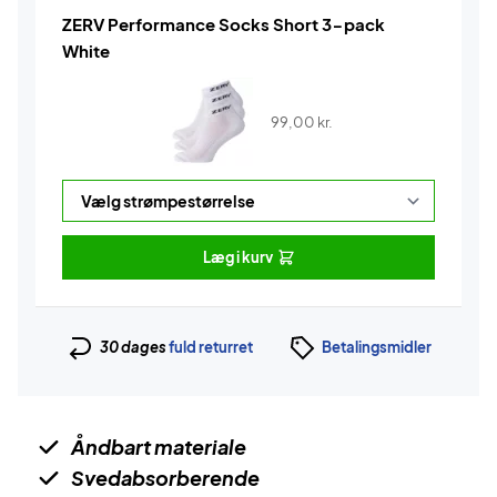
ZERV Performance Socks Short 3-pack
White
99,00
kr.
Læg i kurv
30 dages
fuld returret
Betalingsmidler
Åndbart materiale
Svedabsorberende