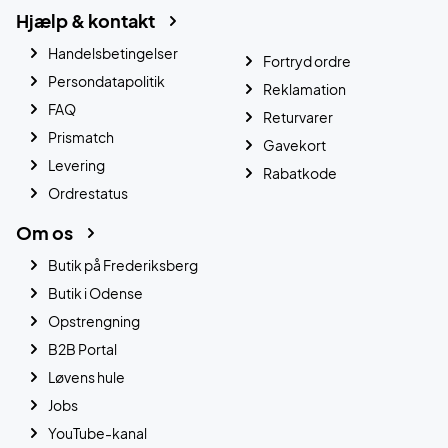
Hjælp & kontakt
Handelsbetingelser
Fortryd ordre
Persondatapolitik
Reklamation
FAQ
Returvarer
Prismatch
Gavekort
Levering
Rabatkode
Ordrestatus
Om os
Butik på Frederiksberg
Butik i Odense
Opstrengning
B2B Portal
Løvens hule
Jobs
YouTube-kanal