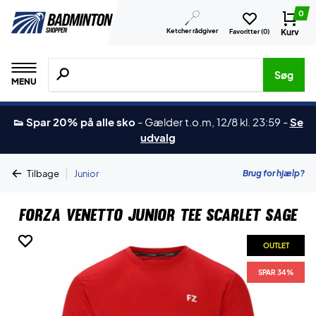
0
Ketcher rådgiver
Kurv
Favoritter (
0
)
Søg efter produkter, mærker etc.
Søg
MENU
👟 Spar 20% på alle sko
-
Gælder t.o.m, 12/8 kl. 23:59
-
Se
udvalg
|
Brug for hjælp?
Tilbage
Junior
Forza Venetto Junior Tee Scarlet Sage
OUTLET
OUTLET
OUTLET
SPAR 34%
SPAR 34%
SPAR 34%