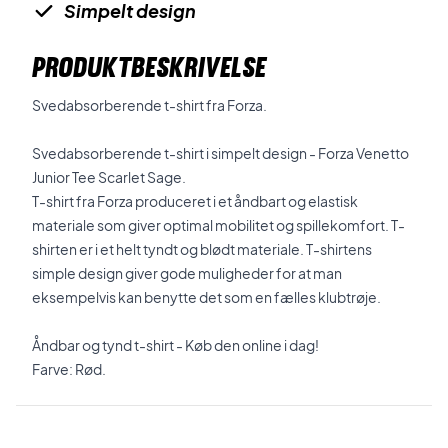
Simpelt design
PRODUKTBESKRIVELSE
Svedabsorberende t-shirt fra Forza.
Svedabsorberende t-shirt i simpelt design - Forza Venetto
Junior Tee Scarlet Sage.
T-shirt fra Forza produceret i et åndbart og elastisk
materiale som giver optimal mobilitet og spillekomfort. T-
shirten er i et helt tyndt og blødt materiale. T-shirtens
simple design giver gode muligheder for at man
eksempelvis kan benytte det som en fælles klubtrøje.
Åndbar og tynd t-shirt - Køb den online i dag!
Farve: Rød.