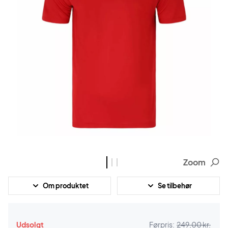
Zoom
Om produktet
Se tilbehør
Udsolgt
Førpris:
249,00 kr.