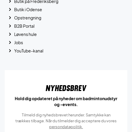
Butik på Frederiksberg
Butik i Odense
Opstrengning
B2B Portal
Løvens hule
Jobs
YouTube-kanal
Nyhedsbrev
Hold dig opdateret på nyheder om badmintonudstyr
og -events.
Tilmeld dig nyhedsbrevet herunder. Samtykke kan
trækkes tilbage. Når du tilmelder dig acceptere du vores
persondatapolitik.