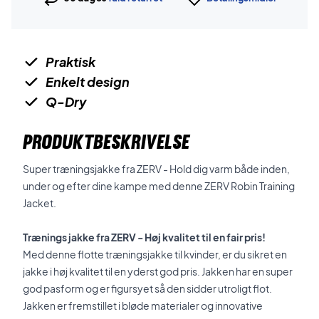
Praktisk
Enkelt design
Q-Dry
PRODUKTBESKRIVELSE
Super træningsjakke fra ZERV - Hold dig varm både inden,
under og efter dine kampe med denne ZERV Robin Training
Jacket.
Trænings jakke fra ZERV - Høj kvalitet til en fair pris!
Med denne flotte træningsjakke til kvinder, er du sikret en
jakke i høj kvalitet til en yderst god pris. Jakken har en super
god pasform og er figursyet så den sidder utroligt flot.
Jakken er fremstillet i bløde materialer og innovative