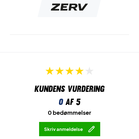
Farve: Navy
Materiale: 92% Polyester 8% Elasten
Vaskeanvisning findes i jakken.
Kundens vurdering
0
af 5
0 bedømmelser
Skriv anmeldelse