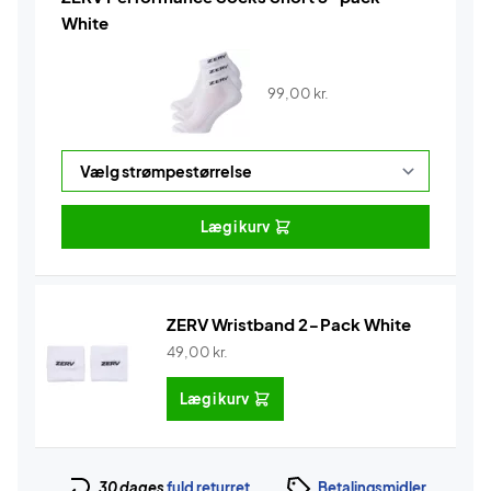
White
99,00
kr.
Læg i kurv
ZERV Wristband 2-Pack White
49,00
kr.
Læg i kurv
30 dages
fuld returret
Betalingsmidler