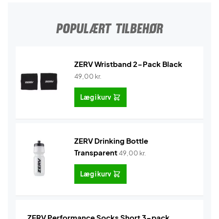
POPULÆRT TILBEHØR
ZERV Wristband 2-Pack Black
49,00
kr.
Læg i kurv
ZERV Drinking Bottle
Transparent
49,00
kr.
Læg i kurv
ZERV Performance Socks Short 3-pack