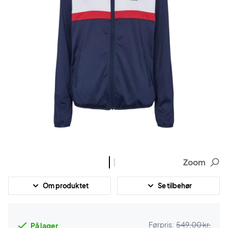
Zoom
Om produktet
Se tilbehør
Førpris:
549,00 kr.
På lager