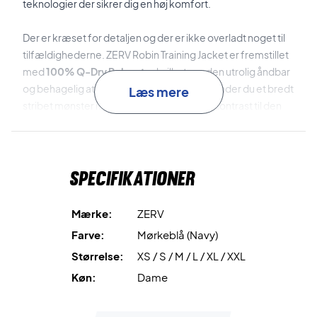
teknologier der sikrer dig en høj komfort.
Der er kræset for detaljen og der er ikke overladt noget til
tilfældighederne. ZERV Robin Training Jacket er fremstillet
med
100% Q-Dry Polyester
hvilket gør den utrolig åndbar
og behagelig at have på. Henover brystet finder du et bredt
Læs mere
stribet mønster i rød og hvid som står flot i kontrast til den
flotte navy farve.
Dansk design til en skarp pris!
På jakkens bagside finder du et stilrent design, hvor et lille
Specifikationer
ZERV logo øverst på ryggen bryder det ellers ensfarvede
design.
Mærke:
ZERV
Jakken lukkes med en lynlås af høj kvalitet, derudover er
Farve:
Mørkeblå (Navy)
der på jakken to lynlås lommer til opbevaring af dine
Størrelse:
XS / S / M / L / XL / XXL
ejendele.
Køn:
Dame
Alt i alt en lækkert trænings jakke til kvinder der dyrker spor
- Designet af spillere til spillere!