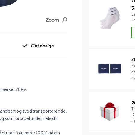
Z
3
L
Zoom
k
Flot design
Z
K
Z
4
ra mærket ZERV.
G
T
er åndbart og sved transporterende,
D
r og komfortabel under hele din
4
 så du kan fokuserer 100% på din