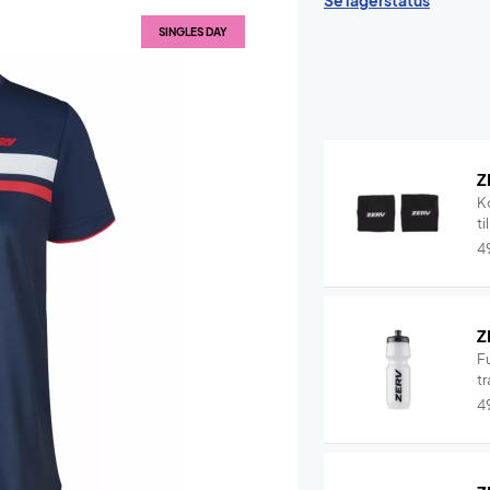
Se lagerstatus
SINGLES DAY
Z
K
ti
4
Z
F
tr
4