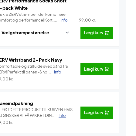
ERV Performance Socks Short
-pack White
ækre ZERV strømper, der kombinerer
omfort og performance!Kort,...
Info
99,00
kr.
Læg i kurv
ERV Wristband 2-Pack Navy
omfortable og stilfulde svedbånd fra
Læg i kurv
ERV!Perfekt til banen -&nb...
Info
9,00
kr.
aveindpakning
ILFØJ DETTE PRODUKT TIL KURVEN HVIS
Læg i kurv
U ØNSKER AT FÅ PAKKET DIN...
Info
9,00
kr.