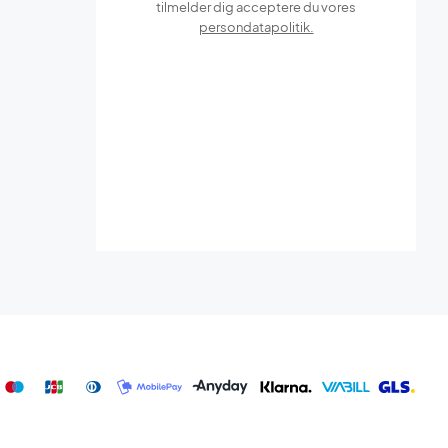
tilmelder dig acceptere du vores
persondatapolitik.