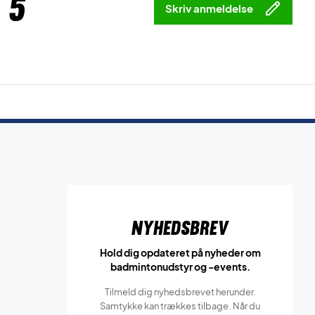
 5
Skriv anmeldelse
Nyhedsbrev
Hold dig opdateret på nyheder om
badmintonudstyr og -events.
Tilmeld dig nyhedsbrevet herunder.
Samtykke kan trækkes tilbage. Når du