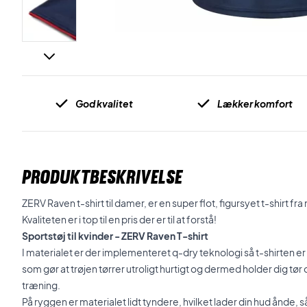
God kvalitet
Lækker komfort
PRODUKTBESKRIVELSE
ZERV Raven t-shirt til damer, er en super flot, figursyet t-shirt f
Kvaliteten er i top til en pris der er til at forstå!
Sportstøj til kvinder - ZERV Raven T-shirt
I materialet er der implementeret q-dry teknologi så t-shirten 
som gør at trøjen tørrer utroligt hurtigt og dermed holder dig tø
træning.
På ryggen er materialet lidt tyndere, hvilket lader din hud ånde,