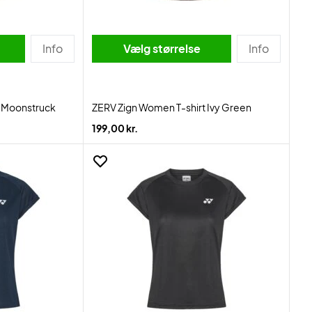
Info
Vælg størrelse
Info
t Moonstruck
ZERV Zign Women T-shirt Ivy Green
199,00 kr.