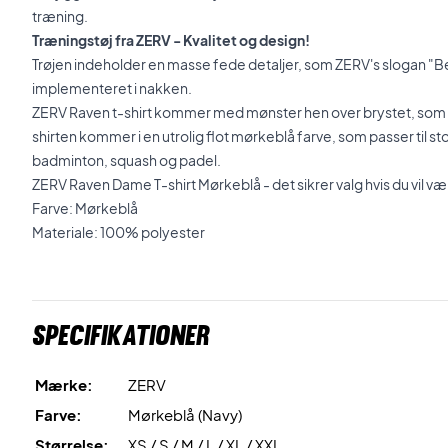
træning.
Træningstøj fra ZERV - Kvalitet og design!
Trøjen indeholder en masse fede detaljer, som ZERV's slogan "
implementeret i nakken.
ZERV Raven t-shirt kommer med mønster hen over brystet, som gi
shirten kommer i en utrolig flot mørkeblå farve, som passer til stort
badminton, squash og padel.
ZERV Raven Dame T-shirt Mørkeblå - det sikrer valg hvis du vil v
Farve: Mørkeblå
Materiale: 100% polyester
Specifikationer
Mærke:
ZERV
Farve:
Mørkeblå (Navy)
Størrelse:
XS / S / M / L / XL / XXL