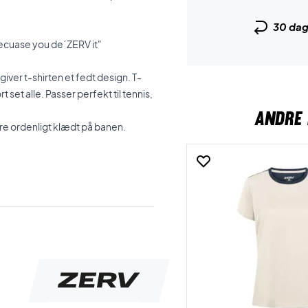
30 da
Becuase you de´ZERV it"
ver t-shirten et fedt design. T-
 set alle. Passer perfekt til tennis,
ANDRE 
ære ordenligt klædt på banen.