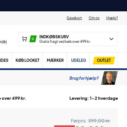
Gavekort
Om os
Hjælp?
INDKØBSKURV
0
Gratis fragt ved køb over 499 kr.
 (
0
)
IDES
KØB LOOKET
MÆRKER
UDELEG
OUTLET
Brug for hjælp?
 over 499 kr.
Levering: 1-2 hverdage
Førpris:
399,00 kr.