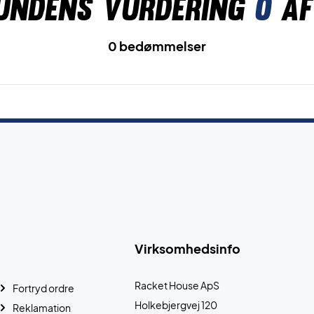
undens vurdering
0
af
0 bedømmelser
Virksomhedsinfo
Racket House ApS
Fortryd ordre
Holkebjergvej 120
Reklamation