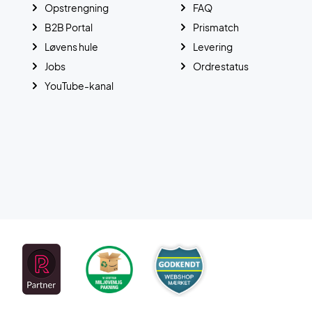
Opstrengning
FAQ
B2B Portal
Prismatch
Løvens hule
Levering
Jobs
Ordrestatus
YouTube-kanal