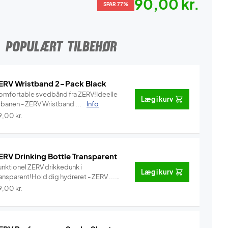
90,00 kr.
SPAR 77%
POPULÆRT TILBEHØR
ERV Wristband 2-Pack Black
omfortable svedbånd fra ZERV!Ideelle
Læg i kurv
l banen - ZERV Wristband ...
Info
9,00
kr.
ERV Drinking Bottle Transparent
unktionel ZERV drikkedunk i
Læg i kurv
ansparent!Hold dig hydreret - ZERV ...
Info
9,00
kr.