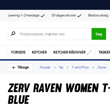
Levering: 1-2 hverdage
30 dages returret
Bedste udvalg
Søg efter produkter, mærker etc.
Søg
FORSIDE
KETCHER
KETCHER RÅDGIVER
TASKE
Tilbage
Forside
Tøj
T-shirt/Polo
Dame
ZERV Raven Women T
Blue