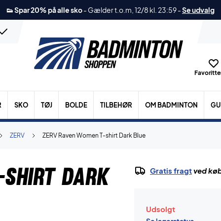
👟 Spar 20% på alle sko
-
Gælder t.o.m, 12/8 kl. 23:59
-
Se udvalg
Favoritter
R
SKO
TØJ
BOLDE
TILBEHØR
OM BADMINTON
GU
ZERV
ZERV Raven Women T-shirt Dark Blue
-shirt Dark
Gratis fragt
ved køb
Udsolgt