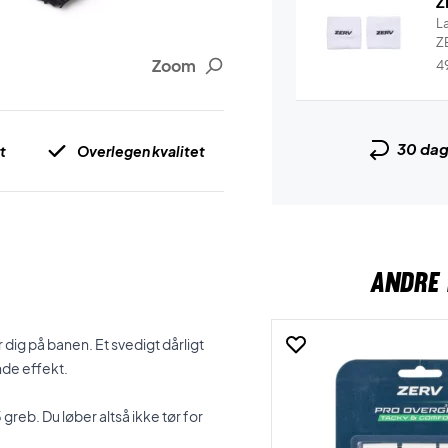
Z
L
ZE
Zoom
4
30 da
t
Overlegen kvalitet
ANDRE 
dig på banen. Et svedigt dårligt
nde effekt.
greb. Du løber altså ikke tør for