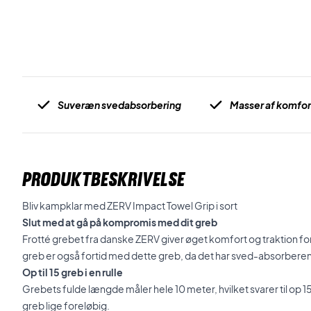
Suveræn svedabsorbering
Masser af komfor
PRODUKTBESKRIVELSE
Bliv kampklar med ZERV Impact Towel Grip i sort
Slut med at gå på kompromis med dit greb
Frotté grebet fra danske ZERV giver øget komfort og traktion for 
greb er også fortid med dette greb, da det har sved-absorbere
Op til 15 greb i en rulle
Grebets fulde længde måler hele 10 meter, hvilket svarer til op 15 
greb lige foreløbig.