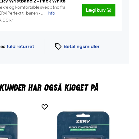
ERV Wristband 2-Pack White
ækre og komfortable svedbånd fra
Læg i kurv
RV!Perfekt til banen - ...
Info
9,00
kr.
ges
fuld returret
Betalingsmidler
KUNDER HAR OGSÅ KIGGET PÅ