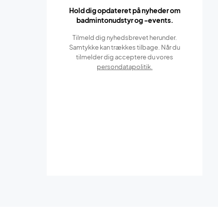
Hold dig opdateret på nyheder om
badmintonudstyr og -events.
Tilmeld dig nyhedsbrevet herunder.
Samtykke kan trækkes tilbage. Når du
tilmelder dig acceptere du vores
persondatapolitik.