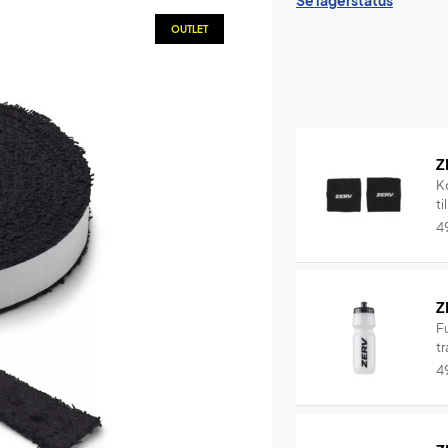
Se lagerstatus
OUTLET
Z
K
ti
4
Z
F
tr
4