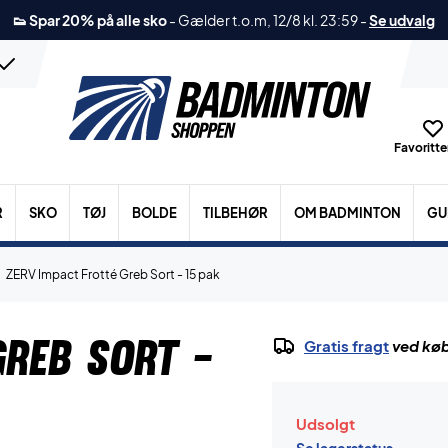
👟 Spar 20% på alle sko
-
Gælder t.o.m, 12/8 kl. 23:59
-
Se udvalg
Favoritter
R
SKO
TØJ
BOLDE
TILBEHØR
OM BADMINTON
GU
ZERV Impact Frotté Greb Sort - 15 pak
Greb Sort -
Gratis fragt
ved køb
Udsolgt