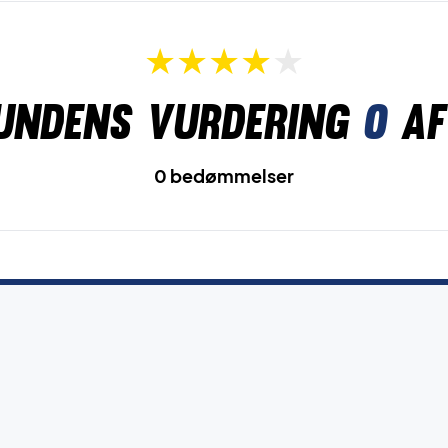
undens vurdering
0
af
0 bedømmelser