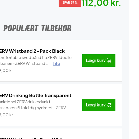
112,00 kr.
SPAR 37%
POPULÆRT TILBEHØR
ERV Wristband 2-Pack Black
omfortable svedbånd fra ZERV!Ideelle
Læg i kurv
l banen - ZERV Wristband ...
Info
9,00
kr.
ERV Drinking Bottle Transparent
unktionel ZERV drikkedunk i
Læg i kurv
ansparent!Hold dig hydreret - ZERV ...
Info
9,00
kr.