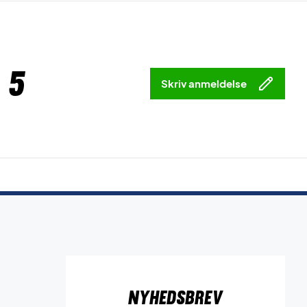
 5
Skriv anmeldelse
Nyhedsbrev