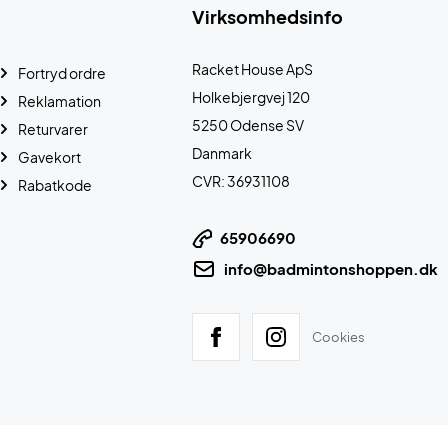
Virksomhedsinfo
Racket House ApS
Fortryd ordre
Holkebjergvej 120
Reklamation
5250 Odense SV
Returvarer
Danmark
Gavekort
CVR: 36931108
Rabatkode
65906690
info@badmintonshoppen.dk
Cookies