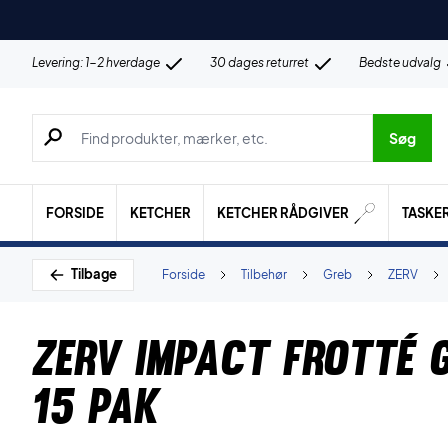
Levering: 1-2 hverdage
30 dages returret
Bedste udvalg
Søg efter produkter, mærker etc.
Søg
FORSIDE
KETCHER
KETCHER RÅDGIVER
TASKE
Tilbage
Forside
Tilbehør
Greb
ZERV
ZERV Impact Frotté 
15 pak