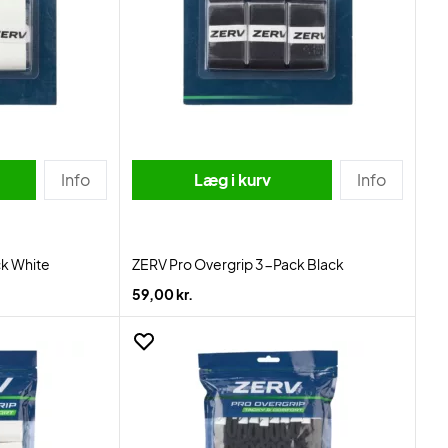
Info
Læg i kurv
Info
ck White
ZERV Pro Overgrip 3-Pack Black
59,00 kr.