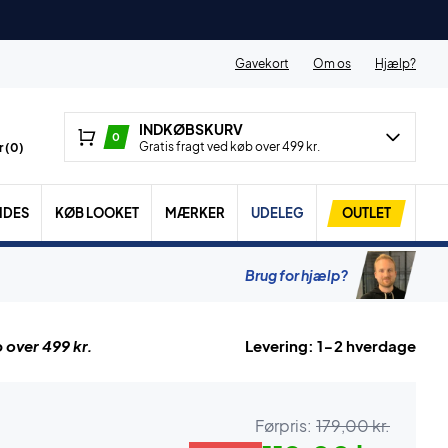
Gavekort
Om os
Hjælp?
INDKØBSKURV
0
Gratis fragt ved køb over 499 kr.
 (
0
)
IDES
KØB LOOKET
MÆRKER
UDELEG
OUTLET
Brug for hjælp?
 over 499 kr.
Levering: 1-2 hverdage
Førpris:
179,00 kr.