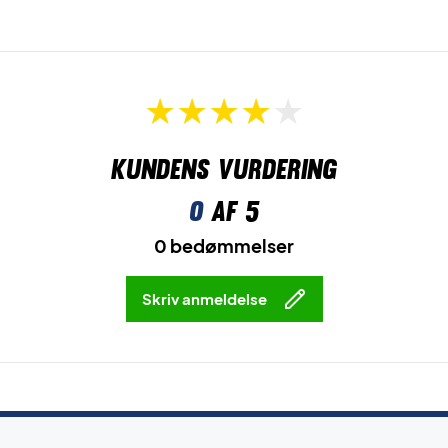
Kundens vurdering
0
af 5
0 bedømmelser
Skriv anmeldelse