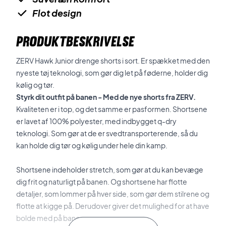
Flot design
PRODUKTBESKRIVELSE
ZERV Hawk Junior drenge shorts i sort. Er spækket med den
nyeste tøj teknologi, som gør dig let på føderne, holder dig
kølig og tør.
Styrk dit outfit på banen - Med de nye shorts fra ZERV.
Kvaliteten er i top, og det samme er pasformen. Shortsene
er lavet af 100% polyester, med indbygget q-dry
teknologi. Som gør at de er svedtransporterende, så du
kan holde dig tør og kølig under hele din kamp.
Shortsene indeholder stretch, som gør at du kan bevæge
dig frit og naturligt på banen. Og shortsene har flotte
detaljer, som lommer på hver side, som gør dem stilrene og
flotte at kigge på. Derudover giver det mulighed for at have
bolde med på banen.