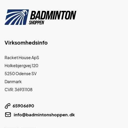
Virksomhedsinfo
Racket House ApS
Holkebjergvej 120
5250 Odense SV
Danmark
CVR: 36931108
65906690
info@badmintonshoppen.dk