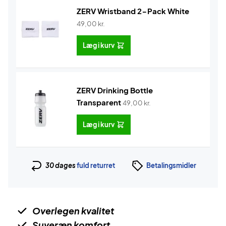
ZERV Wristband 2-Pack White
49,00
kr.
Læg i kurv
ZERV Drinking Bottle
Transparent
49,00
kr.
Læg i kurv
30 dages
fuld returret
Betalingsmidler
Overlegen kvalitet
Suveræn komfort