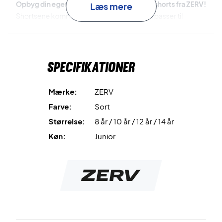
Opbyg din egen stil, med de nye kvalitets shorts fra ZERV!
Læs mere
Shortsene kommer i en flot sort farve, som passer til
næsten al beklædning.
Køb dine nye ZERV badminton shorts til drenge her. Passer
Specifikationer
til storset alle.
Farve: Sort
Mærke:
ZERV
Materiale: 100% Polyester
Farve:
Sort
Størrelse:
8 år / 10 år / 12 år / 14 år
Køn:
Junior