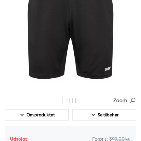
Zoom
Om produktet
Se tilbehør
Udsolgt
Førpris:
399,00 kr.