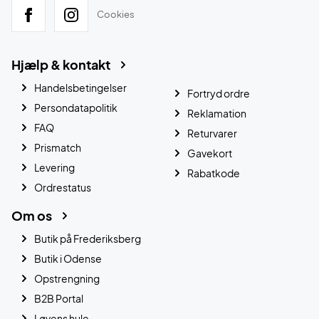
Cookies
Hjælp & kontakt
Handelsbetingelser
Fortryd ordre
Persondatapolitik
Reklamation
FAQ
Returvarer
Prismatch
Gavekort
Levering
Rabatkode
Ordrestatus
Om os
Butik på Frederiksberg
Butik i Odense
Opstrengning
B2B Portal
Løvens hule