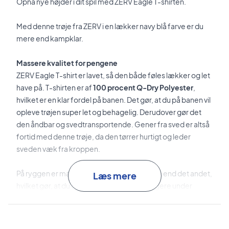
Opnå nye højder i dit spil med ZERV Eagle T-shirten.
Med denne trøje fra ZERV i en lækker navy blå farve er du
mere end kampklar.
Massere kvalitet for pengene
ZERV Eagle T-shirt er lavet, så den både føles lækker og let
have på. T-shirten er af
100 procent Q-Dry Polyester
,
hvilket er en klar fordel på banen. Det gør, at du på banen vil
opleve trøjen super let og behagelig. Derudover gør det
den åndbar og svedtransportende. Gener fra sved er altså
fortid med denne trøje, da den tørrer hurtigt og leder
sveden væk fra kroppen.
På ryggen er materialet lavet endnu tyndere end det andet,
Læs mere
hvilket gør, at du vil kunne forholde dig køligere under
kampens hede. En våd tung trøje er også fortid på grund af
denne smarte detalje fra ZERV.