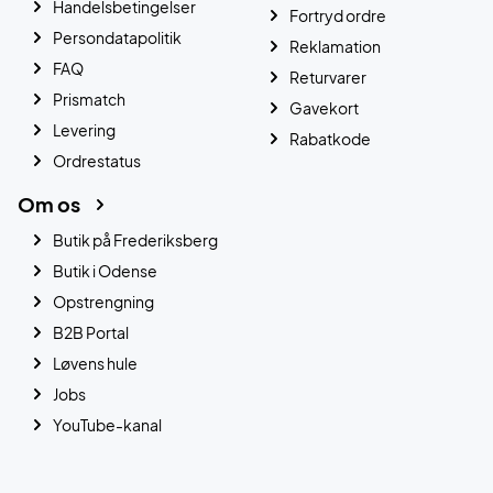
Handelsbetingelser
Fortryd ordre
Persondatapolitik
Reklamation
FAQ
Returvarer
Prismatch
Gavekort
Levering
Rabatkode
Ordrestatus
Om os
Butik på Frederiksberg
Butik i Odense
Opstrengning
B2B Portal
Løvens hule
Jobs
YouTube-kanal