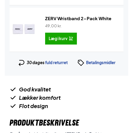
ZERV Wristband 2-Pack White
49,00
kr.
Læg i kurv
30 dages
fuld returret
Betalingsmidler
God kvalitet
Lækker komfort
Flot design
PRODUKTBESKRIVELSE