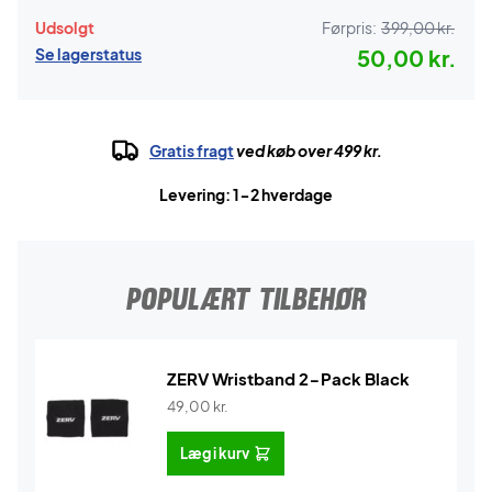
Udsolgt
Førpris:
399,00 kr.
Se lagerstatus
50,00 kr.
Gratis fragt
ved køb over 499 kr.
Levering: 1-2 hverdage
POPULÆRT TILBEHØR
ZERV Wristband 2-Pack Black
49,00
kr.
Læg i kurv