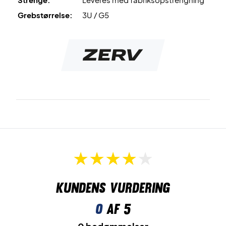
Grebstørrelse:
3U / G5
Kundens vurdering
0
af 5