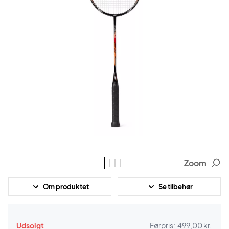
Zoom
Om produktet
Se tilbehør
Udsolgt
Førpris:
499,00 kr.