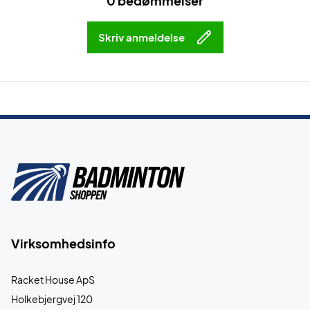
0 bedømmelser
Skriv anmeldelse
Virksomhedsinfo
Racket House ApS
Holkebjergvej 120