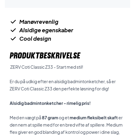
Manøvrevenlig
Alsidige egenskaber
Cool design
PRODUKTBESKRIVELSE
ZERV Coti Classic Z33 - Start med stil!
Er du på udkig efter en alsidig badmintonketcher, så er
ZERV Coti Classic Z33 den perfekte løsning for dig!
Alsidig badmintonketcher - rimelig pris!
Med en vægt på
87 gram
og et
medium fleksibelt skaft
er
den nem at spille med for en bred vifte af spillere. Medium
flex giver en god blanding af kontrol og power i dine slag,