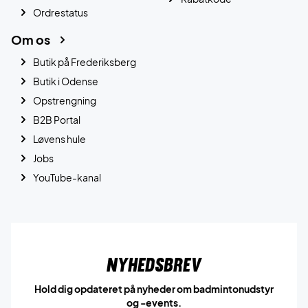
Ordrestatus
Om os
Butik på Frederiksberg
Butik i Odense
Opstrengning
B2B Portal
Løvens hule
Jobs
YouTube-kanal
Nyhedsbrev
Hold dig opdateret på nyheder om badmintonudstyr
og -events.