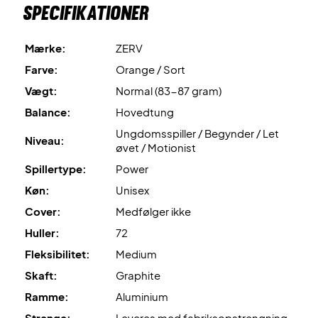
Specifikationer
hårdhed.
Mærke:
ZERV
Leveres uden cover.
Farve:
Orange / Sort
Vægt:
Normal (83-87 gram)
Balance:
Hovedtung
Ungdomsspiller / Begynder / Let
Niveau:
øvet / Motionist
Spillertype:
Power
Køn:
Unisex
Cover:
Medfølger ikke
Huller:
72
Fleksibilitet:
Medium
Skaft:
Graphite
Ramme:
Aluminium
Strenge:
Leveres med fabriksopstrengning