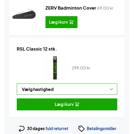
ZERV Badminton Cover
69,00
kr.
Læg i kurv
RSL Classic 12 stk.
299,00
kr.
Læg i kurv
30 dages
fuld returret
Betalingsmidler