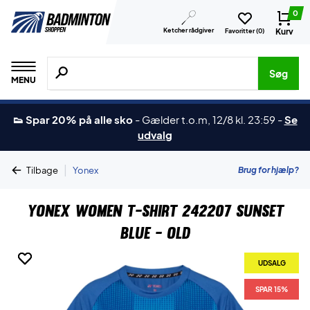
0
Ketcher rådgiver
Kurv
Favoritter (
0
)
Søg efter produkter, mærker etc.
Søg
MENU
👟 Spar 20% på alle sko
-
Gælder t.o.m, 12/8 kl. 23:59
-
Se
udvalg
|
Brug for hjælp?
Tilbage
Yonex
Yonex Women T-shirt 242207 Sunset
Blue - OLD
UDSALG
UDSALG
SPAR 15%
SPAR 15%