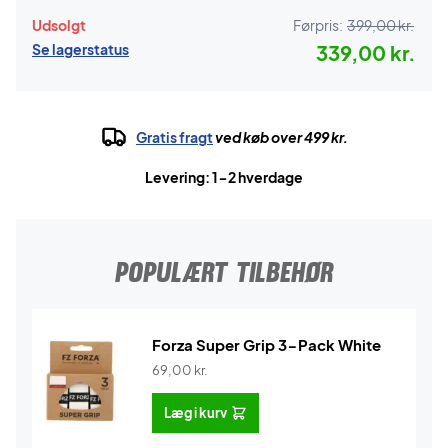
Udsolgt
Førpris:
399,00 kr.
Se lagerstatus
339,00 kr.
Gratis fragt
ved køb over 499 kr.
Levering: 1-2 hverdage
POPULÆRT TILBEHØR
Forza Super Grip 3-Pack White
69,00
kr.
Læg i kurv