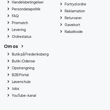
Handelsbetingelser
Fortryd ordre
Persondatapolitik
Reklamation
FAQ
Returvarer
Prismatch
Gavekort
Levering
Rabatkode
Ordrestatus
Om os
Butik på Frederiksberg
Butik i Odense
Opstrengning
B2B Portal
Løvens hule
Jobs
YouTube-kanal