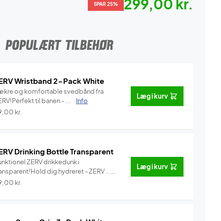
299,00 kr.
SPAR 25%
POPULÆRT TILBEHØR
ERV Wristband 2-Pack White
ækre og komfortable svedbånd fra
Læg i kurv
RV!Perfekt til banen - ...
Info
9,00
kr.
ERV Drinking Bottle Transparent
unktionel ZERV drikkedunk i
Læg i kurv
ansparent!Hold dig hydreret - ZERV ...
Info
9,00
kr.