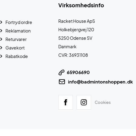
Virksomhedsinfo
Racket House ApS
Fortryd ordre
Holkebjergvej 120
Reklamation
5250 Odense SV
Returvarer
Danmark
Gavekort
CVR: 36931108
Rabatkode
65906690
info@badmintonshoppen.dk
Cookies