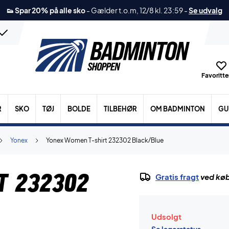
👟 Spar 20% på alle sko
-
Gælder t.o.m, 12/8 kl. 23:59
-
Se udvalg
Favoritter
R
SKO
TØJ
BOLDE
TILBEHØR
OM BADMINTON
GU
Yonex
Yonex Women T-shirt 232302 Black/Blue
t 232302
Gratis fragt
ved køb
Udsolgt