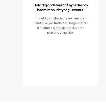
Hold dig opdateret på nyheder om
badmintonudstyr og -events.
Tilmeld dig nyhedsbrevet herunder.
Samtykke kan trækkes tilbage. Når du
tilmelder dig acceptere du vores
persondatapolitik.