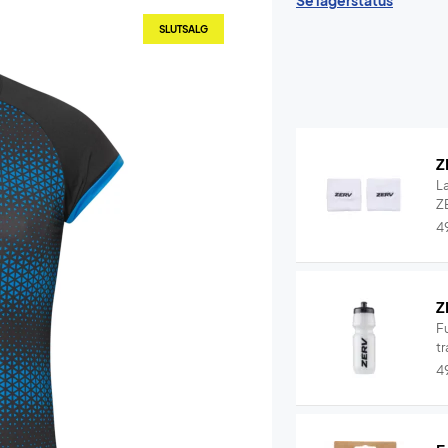
Se lagerstatus
SLUTSALG
Z
L
ZE
4
Z
F
tr
4