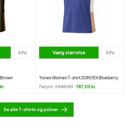
Info
Vælg størrelse
Info
l Brown
Yonex Women T-shirt 20851EX Blueberry
kr.
Førpris:
1.049,00
787,00 kr.
Se alle T-shirts og poloer