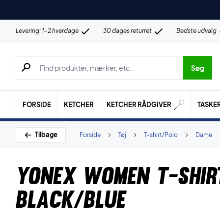
Levering: 1-2 hverdage
30 dages returret
Bedste udvalg
Søg efter produkter, mærker etc.
Søg
FORSIDE
KETCHER
KETCHER RÅDGIVER
TASKE
Tilbage
Forside
Tøj
T-shirt/Polo
Dame
Yonex Women T-shir
Black/Blue