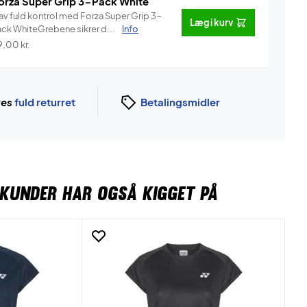
orza Super Grip 3-Pack White
av fuld kontrol med Forza Super Grip 3-
Læg i kurv
ack WhiteGrebene sikrer d...
Info
9,00
kr.
ges
fuld returret
Betalingsmidler
KUNDER HAR OGSÅ KIGGET PÅ