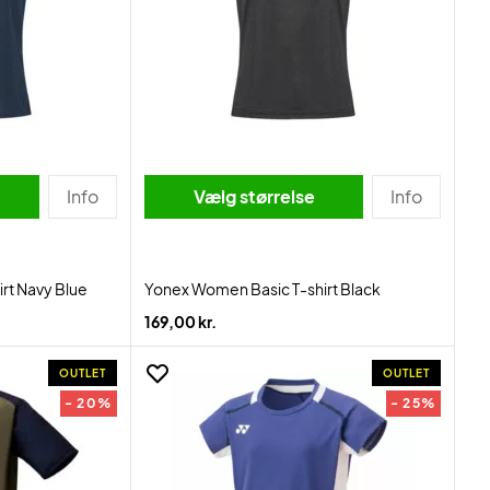
Info
Vælg størrelse
Info
rt Navy Blue
Yonex Women Basic T-shirt Black
169,00 kr.
OUTLET
OUTLET
- 20%
- 25%