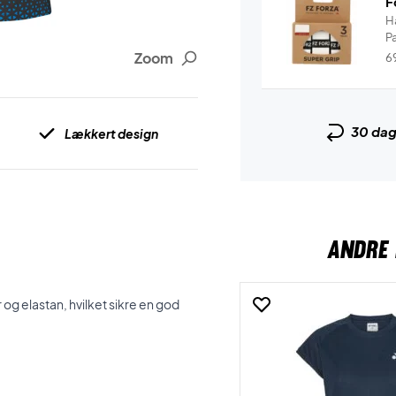
F
H
P
Zoom
6
30 da
Lækkert design
ANDRE 
 og elastan, hvilket sikre en god