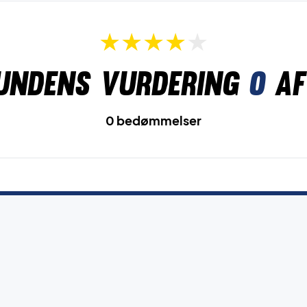
undens vurdering
0
af
0 bedømmelser