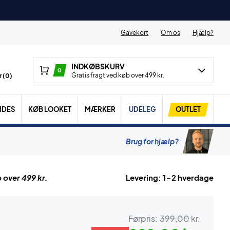
Gavekort
Om os
Hjælp?
INDKØBSKURV
0
Gratis fragt ved køb over 499 kr.
 (
0
)
IDES
KØB LOOKET
MÆRKER
UDELEG
OUTLET
Brug for hjælp?
 over 499 kr.
Levering: 1-2 hverdage
Førpris:
399,00 kr.