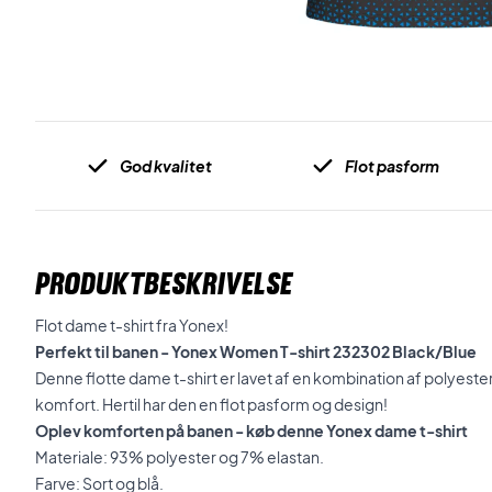
God kvalitet
Flot pasform
PRODUKTBESKRIVELSE
Flot dame t-shirt fra Yonex!
Perfekt til banen - Yonex Women T-shirt 232302 Black/Blue
Denne flotte dame t-shirt er lavet af en kombination af polyester
komfort. Hertil har den en flot pasform og design!
Oplev komforten på banen - køb denne Yonex dame t-shirt
Materiale: 93% polyester og 7% elastan.
Farve: Sort og blå.