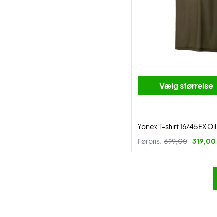
Vælg størrelse
Yonex T-shirt 16745EX Oi
Førpris:
399,00
319,00 