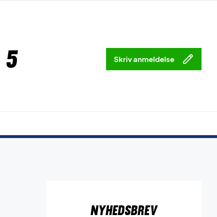
 5
Skriv anmeldelse
Nyhedsbrev