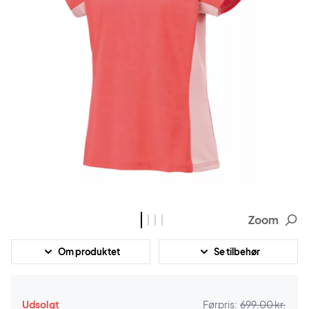
Zoom
Om produktet
Se tilbehør
Udsolgt
Førpris:
699,00 kr.