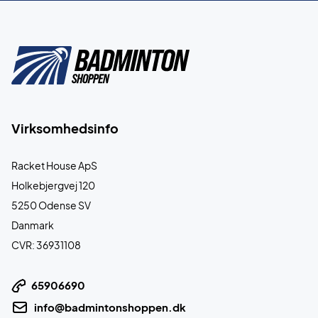
Virksomhedsinfo
Racket House ApS
Holkebjergvej 120
5250 Odense SV
Danmark
CVR: 36931108
65906690
info@badmintonshoppen.dk