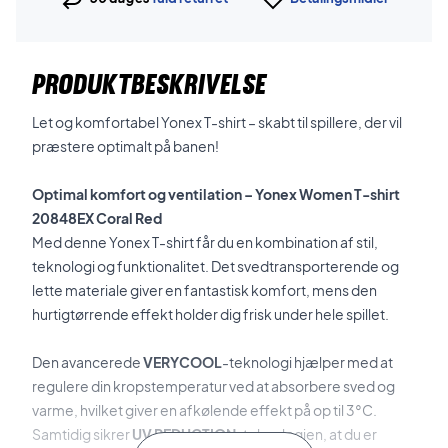
PRODUKTBESKRIVELSE
Let og komfortabel Yonex T-shirt – skabt til spillere, der vil
præstere optimalt på banen!
Optimal komfort og ventilation – Yonex Women T-shirt
20848EX Coral Red
Med denne Yonex T-shirt får du en kombination af stil,
teknologi og funktionalitet. Det svedtransporterende og
lette materiale giver en fantastisk komfort, mens den
hurtigtørrende effekt holder dig frisk under hele spillet.
Den avancerede
VERYCOOL
-teknologi hjælper med at
regulere din kropstemperatur ved at absorbere sved og
varme, hvilket giver en afkølende effekt på op til 3°C.
Samtidig sikrer
UV REDUCTION
-teknologien, at du er