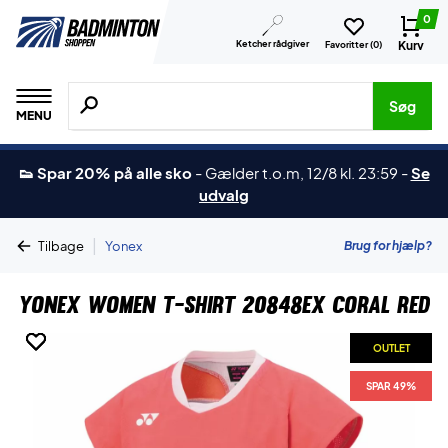
0
Ketcher rådgiver
Kurv
Favoritter (
0
)
Søg efter produkter, mærker etc.
Søg
MENU
👟 Spar 20% på alle sko
-
Gælder t.o.m, 12/8 kl. 23:59
-
Se
udvalg
|
Brug for hjælp?
Tilbage
Yonex
Yonex Women T-shirt 20848EX Coral Red
OUTLET
OUTLET
OUTLET
OUTLET
SPAR 49%
SPAR 49%
SPAR 49%
SPAR 49%