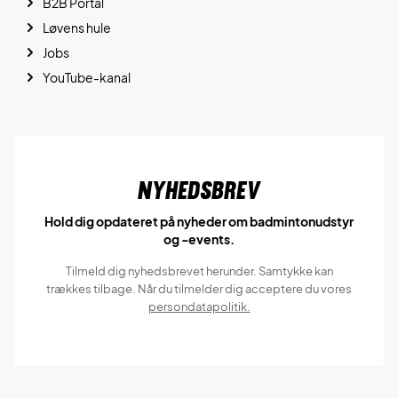
B2B Portal
Løvens hule
Jobs
YouTube-kanal
Nyhedsbrev
Hold dig opdateret på nyheder om badmintonudstyr
og -events.
Tilmeld dig nyhedsbrevet herunder. Samtykke kan
trækkes tilbage. Når du tilmelder dig acceptere du vores
persondatapolitik.