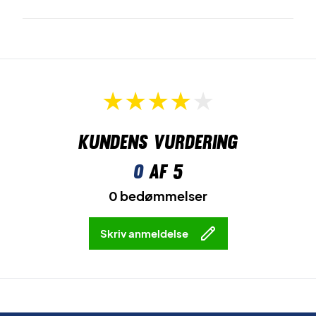
Kundens vurdering
0
af 5
0 bedømmelser
Skriv anmeldelse