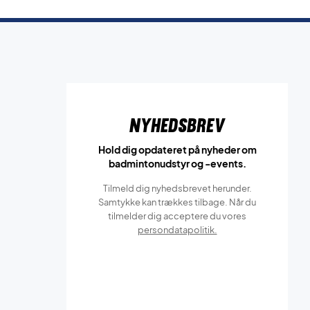
Nyhedsbrev
Hold dig opdateret på nyheder om
badmintonudstyr og -events.
Tilmeld dig nyhedsbrevet herunder.
Samtykke kan trækkes tilbage. Når du
tilmelder dig acceptere du vores
persondatapolitik.