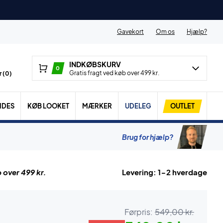
Gavekort
Om os
Hjælp?
INDKØBSKURV
0
Gratis fragt ved køb over 499 kr.
 (
0
)
IDES
KØB LOOKET
MÆRKER
UDELEG
OUTLET
Brug for hjælp?
 over 499 kr.
Levering: 1-2 hverdage
Førpris:
549,00 kr.