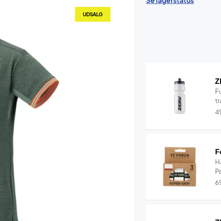
Se lagerstatus
UDSALG
Z
F
tr
4
F
H
P
6