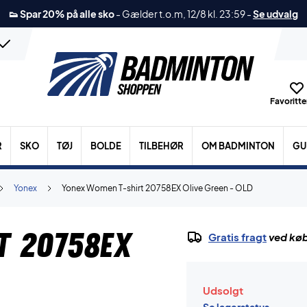
👟 Spar 20% på alle sko
-
Gælder t.o.m, 12/8 kl. 23:59
-
Se udvalg
Favoritter
R
SKO
TØJ
BOLDE
TILBEHØR
OM BADMINTON
GU
Yonex
Yonex Women T-shirt 20758EX Olive Green - OLD
t 20758EX
Gratis fragt
ved køb
Udsolgt