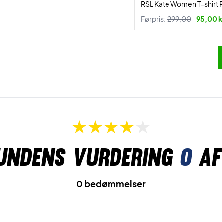
RSL Kate Women T-shirt
Førpris:
299,00
95,00 k
undens vurdering
0
af
0 bedømmelser