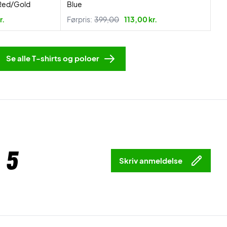
 Red/Gold
Blue
r.
Førpris:
399,00
113,00 kr.
Se alle T-shirts og poloer
 5
Skriv anmeldelse