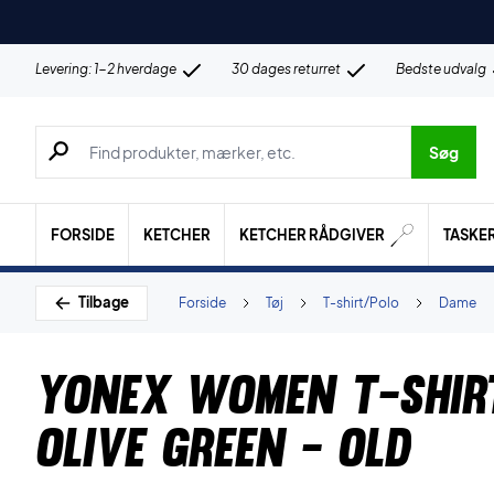
Levering: 1-2 hverdage
30 dages returret
Bedste udvalg
Søg efter produkter, mærker etc.
Søg
FORSIDE
KETCHER
KETCHER RÅDGIVER
TASKE
Tilbage
Forside
Tøj
T-shirt/Polo
Dame
Yonex Women T-shir
Olive Green - OLD