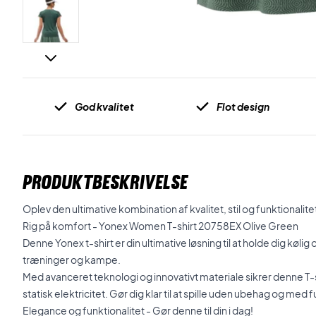
God kvalitet
Flot design
PRODUKTBESKRIVELSE
Oplev den ultimative kombination af kvalitet, stil og funktionalit
Rig på komfort - Yonex Women T-shirt 20758EX Olive Green
Denne Yonex t-shirt er din ultimative løsning til at holde dig køl
træninger og kampe.
Med avanceret teknologi og innovativt materiale sikrer denne T-shirt
statisk elektricitet. Gør dig klar til at spille uden ubehag og me
Elegance og funktionalitet - Gør denne til din i dag!