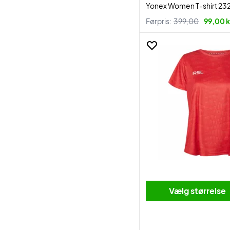
Yonex Women T-shirt 23
Førpris:
399,00
99,00 k
Vælg størrelse