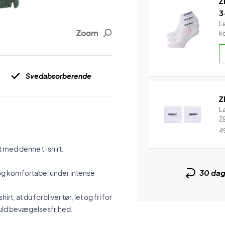
Z
3
L
Zoom
k
Svedabsorberende
Z
L
ZE
4
et med denne t-shirt.
30 da
ig og komfortabel under intense
, at du forbliver tør, let og fri for
d fuld bevægelsesfrihed.