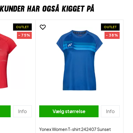
KUNDER HAR OGSÅ KIGGET PÅ
OUTLET
OUTLET
- 75%
- 38%
Info
Vælg størrelse
Info
Yonex Women T-shirt 242407 Sunset