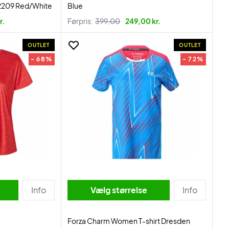
2209 Red/White
Blue
r.
Førpris:
399,00
249,00 kr.
OUTLET
OUTLET
- 68%
- 72%
Info
Vælg størrelse
Info
Forza Charm Women T-shirt Dresden