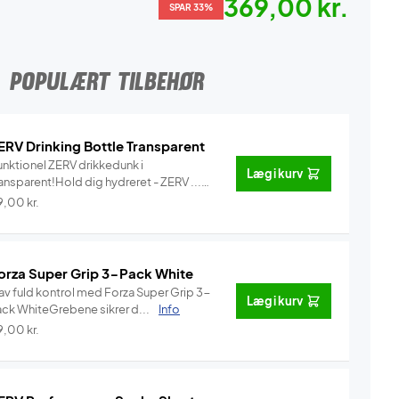
369,00 kr.
SPAR 33%
POPULÆRT TILBEHØR
ERV Drinking Bottle Transparent
unktionel ZERV drikkedunk i
Læg i kurv
ansparent!Hold dig hydreret - ZERV ...
Info
9,00
kr.
orza Super Grip 3-Pack White
av fuld kontrol med Forza Super Grip 3-
Læg i kurv
ack WhiteGrebene sikrer d...
Info
9,00
kr.