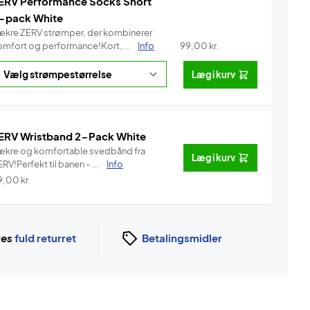
ERV Performance Socks Short
-pack White
ækre ZERV strømper, der kombinerer
omfort og performance!Kort,...
Info
99,00
kr.
Læg i kurv
ERV Wristband 2-Pack White
ækre og komfortable svedbånd fra
Læg i kurv
RV!Perfekt til banen - ...
Info
9,00
kr.
ges
fuld returret
Betalingsmidler