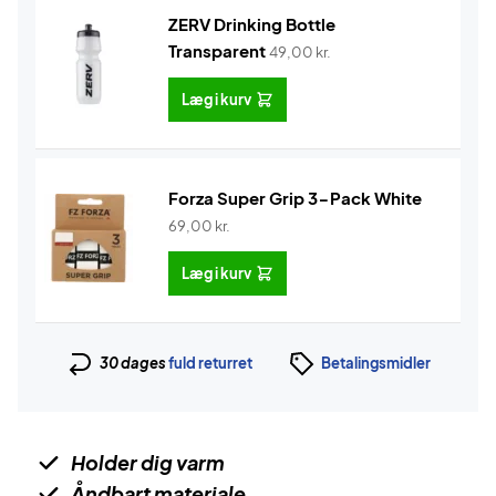
ZERV Drinking Bottle
Transparent
49,00
kr.
Læg i kurv
Forza Super Grip 3-Pack White
69,00
kr.
Læg i kurv
30 dages
fuld returret
Betalingsmidler
Holder dig varm
Åndbart materiale