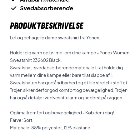
Svedabsorberende
PRODUKTBESKRIVELSE
Let og behagelig dame sweatshirt fra Yonex.
Holder dig varm og tør mellem dine kampe - Yonex Women
Sweatshirt 232602 Black.
Sweatshirt i svedabsorberende materiale til at holde dig
varm mellem dine kampe eller bare til at slappe af i.
Sweatshirten har god åndbarhed og et lille stretch i stoffet.
Trøjen sikrer derfor god komfort og bevægelighed. Trøjen
har også detaljer ved vesntre arm og nederst på ryggen.
Optimal komfort og bevægelighed - Køb den i dag!
Farve: Sort.
Materiale: 88% polyester, 12% elastane.