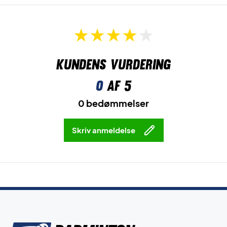
Kundens vurdering
0
af 5
0 bedømmelser
Skriv anmeldelse