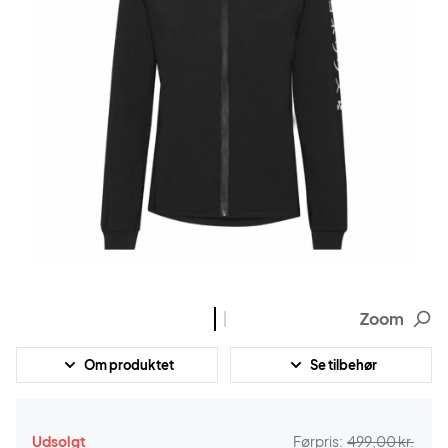
Zoom
Om produktet
Se tilbehør
Udsolgt
Førpris:
499,00 kr.