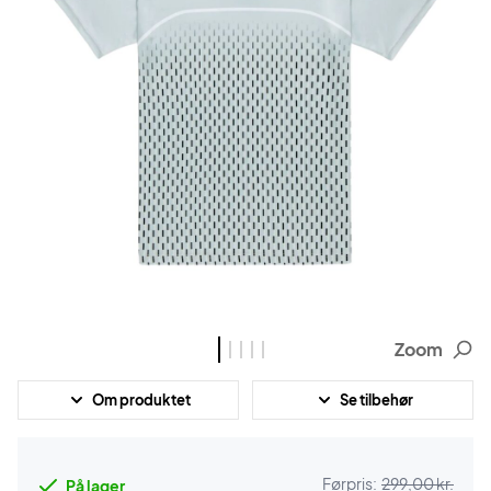
Zoom
Om produktet
Se tilbehør
Førpris:
299,00 kr.
På lager