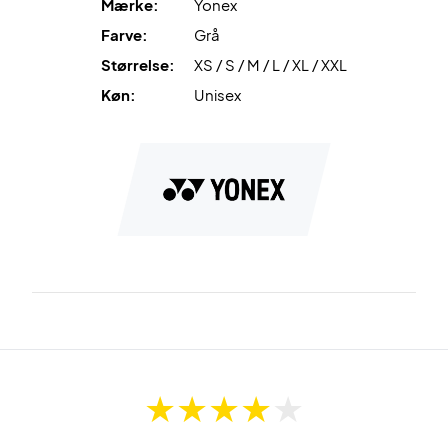
Mærke:
Yonex
Farve:
Grå
Køb Yonex T-shirt 16861 Silver Grey og oplev optimal
Størrelse:
XS / S / M / L / XL / XXL
komfort
Farve:
Silver Grey.
Køn:
Unisex