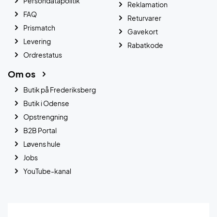
Persondatapolitik
Reklamation
FAQ
Returvarer
Prismatch
Gavekort
Levering
Rabatkode
Ordrestatus
Om os
Butik på Frederiksberg
Butik i Odense
Opstrengning
B2B Portal
Løvens hule
Jobs
YouTube-kanal