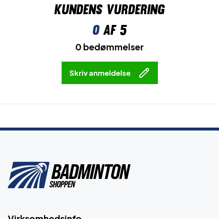
Kundens vurdering
0
af 5
0 bedømmelser
Skriv anmeldelse
Virksomhedsinfo