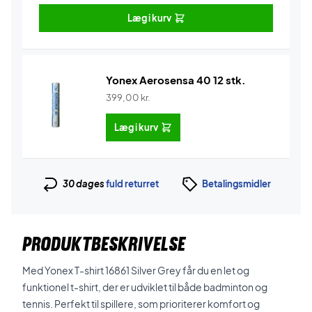
Læg i kurv
Yonex Aerosensa 40 12 stk.
399,00
kr.
Læg i kurv
30 dages
fuld returret
Betalingsmidler
PRODUKTBESKRIVELSE
Med Yonex T-shirt 16861 Silver Grey får du en let og
funktionel t-shirt, der er udviklet til både badminton og
tennis. Perfekt til spillere, som prioriterer komfort og