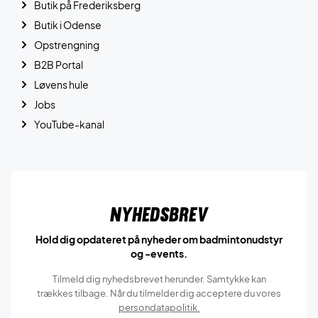
Butik på Frederiksberg
Butik i Odense
Opstrengning
B2B Portal
Løvens hule
Jobs
YouTube-kanal
Nyhedsbrev
Hold dig opdateret på nyheder om badmintonudstyr
og -events.
Tilmeld dig nyhedsbrevet herunder. Samtykke kan
trækkes tilbage. Når du tilmelder dig acceptere du vores
persondatapolitik.