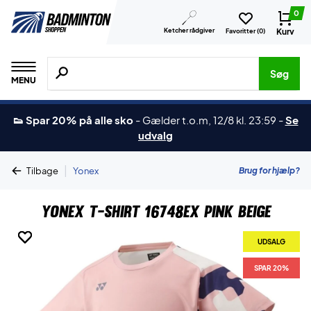
0
Ketcher rådgiver
Kurv
Favoritter (
0
)
Søg efter produkter, mærker etc.
Søg
MENU
👟 Spar 20% på alle sko
-
Gælder t.o.m, 12/8 kl. 23:59
-
Se
udvalg
|
Brug for hjælp?
Tilbage
Yonex
Yonex T-shirt 16748EX Pink Beige
UDSALG
UDSALG
UDSALG
UDSALG
SPAR 20%
SPAR 20%
SPAR 20%
SPAR 20%