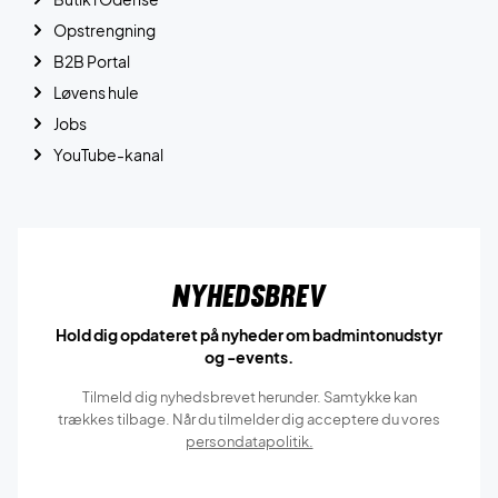
Opstrengning
B2B Portal
Løvens hule
Jobs
YouTube-kanal
Nyhedsbrev
Hold dig opdateret på nyheder om badmintonudstyr
og -events.
Tilmeld dig nyhedsbrevet herunder. Samtykke kan
trækkes tilbage. Når du tilmelder dig acceptere du vores
persondatapolitik.