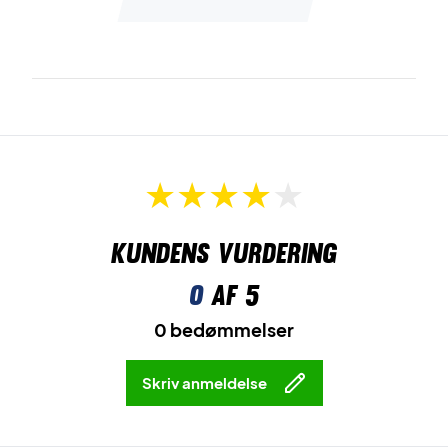
Kundens vurdering
0
af 5
0 bedømmelser
Skriv anmeldelse