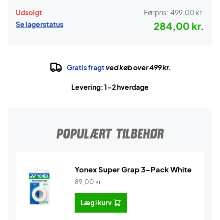
Udsolgt
Førpris:
499,00 kr.
Se lagerstatus
284,00 kr.
Gratis fragt
ved køb over 499 kr.
Levering: 1-2 hverdage
POPULÆRT TILBEHØR
Yonex Super Grap 3-Pack White
89,00
kr.
Læg i kurv