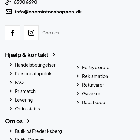
65906690
info@badmintonshoppen.dk
Cookies
Hjælp & kontakt
Handelsbetingelser
Fortryd ordre
Persondatapolitik
Reklamation
FAQ
Returvarer
Prismatch
Gavekort
Levering
Rabatkode
Ordrestatus
Om os
Butik på Frederiksberg
Butik i Odense