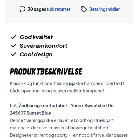
30 dages
fuld returret
Betalingsmidler
God kvalitet
Suveræn komfort
Cool design
PRODUKTBESKRIVELSE
Klassisk og funktionel træningsjakke fra Yonex – perfekt til
både opvarmning og pauser mellem kampene!
Let, åndbar og komfortabel – Yonex Sweatshirt Uni
245607 Sunset Blue
Denne træningsjakke er lavet i et blødt og strækbart
materiale, der giver masser af bevægelsesfrihed.
Designet er stilrent og sporty – i en flot blå farve, der passer