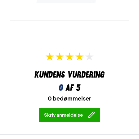
Kundens vurdering
0
af 5
0 bedømmelser
Skriv anmeldelse