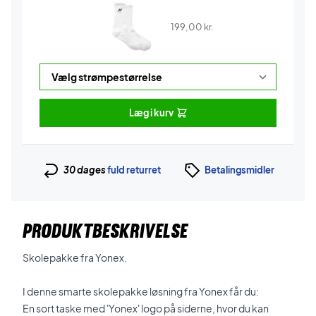
199,00
kr.
Læg i kurv
30 dages
fuld returret
Betalingsmidler
PRODUKTBESKRIVELSE
Skolepakke fra Yonex.
I denne smarte skolepakke løsning fra Yonex får du:
En sort taske med 'Yonex' logo på siderne, hvor du kan