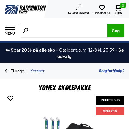
0
Ketcher rådgiver
Kurv
Favoritter (
0
)
Søg efter produkter, mærker etc.
Søg
MENU
👟 Spar 20% på alle sko
-
Gælder t.o.m, 12/8 kl. 23:59
-
Se
udvalg
|
Brug for hjælp?
Tilbage
Ketcher
Yonex Skolepakke
PAKKETILBUD
SPAR 20%