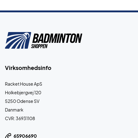
Virksomhedsinfo
Racket House ApS
Holkebjergvej 120
5250 Odense SV
Danmark
CVR: 36931108
65906690