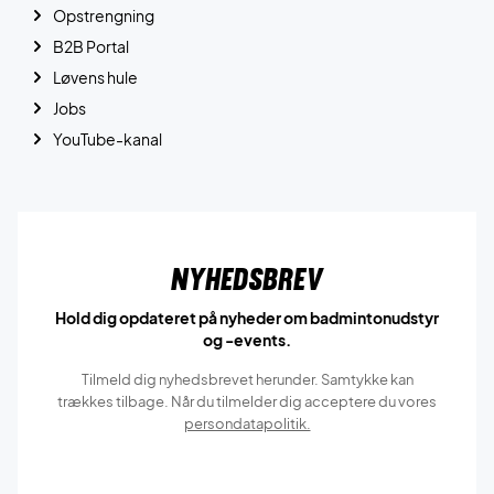
Opstrengning
B2B Portal
Løvens hule
Jobs
YouTube-kanal
Nyhedsbrev
Hold dig opdateret på nyheder om badmintonudstyr
og -events.
Tilmeld dig nyhedsbrevet herunder. Samtykke kan
trækkes tilbage. Når du tilmelder dig acceptere du vores
persondatapolitik.