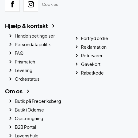
Cookies
Hjælp & kontakt
Handelsbetingelser
Fortryd ordre
Persondatapolitik
Reklamation
FAQ
Returvarer
Prismatch
Gavekort
Levering
Rabatkode
Ordrestatus
Om os
Butik på Frederiksberg
Butik i Odense
Opstrengning
B2B Portal
Løvens hule