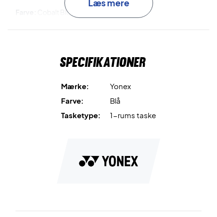
Læs mere
Farve:
Cobalt Blue
Størrelse:
80 x 36 x 34 cm
Specifikationer
Mærke:
Yonex
Farve:
Blå
Tasketype:
1-rums taske