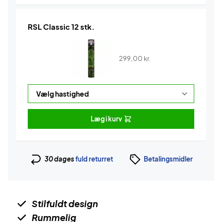
RSL Classic 12 stk.
299,00
kr.
Læg i kurv
30 dages
fuld returret
Betalingsmidler
Stilfuldt design
Rummelig