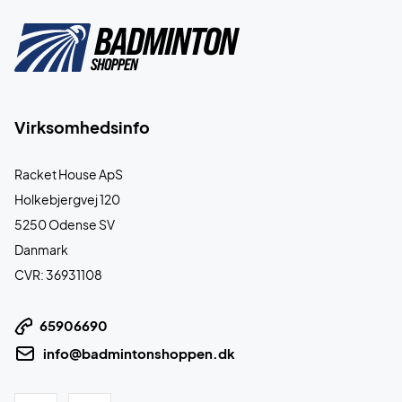
Virksomhedsinfo
Racket House ApS
Holkebjergvej 120
5250 Odense SV
Danmark
CVR: 36931108
65906690
info@badmintonshoppen.dk