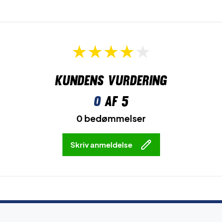
Kundens vurdering
0
af 5
0 bedømmelser
Skriv anmeldelse