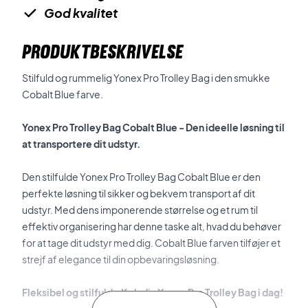
God kvalitet
PRODUKTBESKRIVELSE
Stilfuld og rummelig Yonex Pro Trolley Bag i den smukke
Cobalt Blue farve.
Yonex Pro Trolley Bag Cobalt Blue - Den ideelle løsning til
at transportere dit udstyr.
Den stilfulde Yonex Pro Trolley Bag Cobalt Blue er den
perfekte løsning til sikker og bekvem transport af dit
udstyr. Med dens imponerende størrelse og et rum til
effektiv organisering har denne taske alt, hvad du behøver
for at tage dit udstyr med dig. Cobalt Blue farven tilføjer et
strejf af elegance til din opbevaringsløsning.
Fleksibel og stilfuld - Køb din Yonex Pro Trolley Bag i dag!