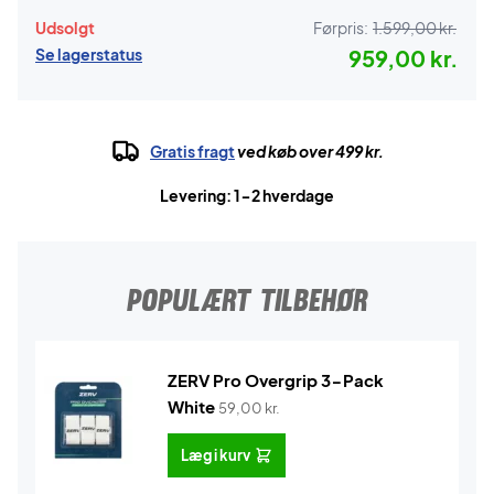
Udsolgt
Førpris:
1.599,00 kr.
Se lagerstatus
959,00 kr.
Gratis fragt
ved køb over 499 kr.
Levering: 1-2 hverdage
POPULÆRT TILBEHØR
ZERV Pro Overgrip 3-Pack
White
59,00
kr.
Læg i kurv