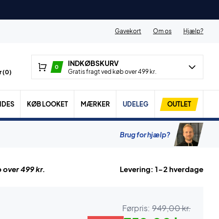
Gavekort
Om os
Hjælp?
INDKØBSKURV
0
Gratis fragt ved køb over 499 kr.
 (
0
)
IDES
KØB LOOKET
MÆRKER
UDELEG
OUTLET
Brug for hjælp?
 over 499 kr.
Levering: 1-2 hverdage
Førpris:
949,00 kr.