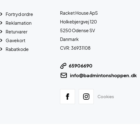
Racket House ApS
Fortryd ordre
Holkebjergvej 120
Reklamation
5250 Odense SV
Returvarer
Danmark
Gavekort
CVR: 36931108
Rabatkode
65906690
info@badmintonshoppen.dk
Cookies