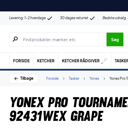
Levering: 1-2 hverdage
30 dages returret
Bedste udvalg
Søg efter produkter, mærker etc.
Søg
FORSIDE
KETCHER
KETCHER RÅDGIVER
TASKE
Tilbage
Forside
Tasker
Yonex
Yonex Pro 
Yonex Pro Tourname
92431WEX Grape