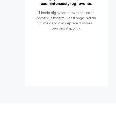
badmintonudstyr og -events.
Tilmeld dig nyhedsbrevet herunder.
Samtykke kan trækkes tilbage. Når du
tilmelder dig acceptere du vores
persondatapolitik.