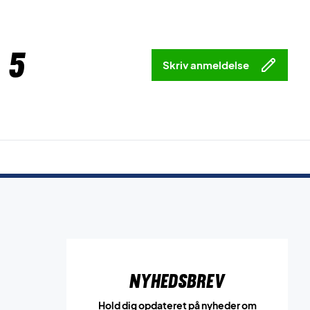
 5
Skriv anmeldelse
Nyhedsbrev
Hold dig opdateret på nyheder om