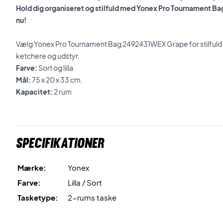
Hold dig organiseret og stilfuld med Yonex Pro Tournament 
nu!
Vælg Yonex Pro Tournament Bag 2492431WEX Grape for stilfuld 
ketchere og udstyr.
Farve:
Sort og lilla
Mål:
75 x 20 x 33 cm.
Kapacitet:
2 rum
Specifikationer
Mærke:
Yonex
Farve:
Lilla / Sort
Tasketype:
2-rums taske