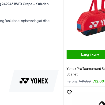
Bag 2492431WEX Grape - Køb den
og funktionel opbevaring af dine
Læg i kurv
Yonex Pro Tournament 
Scarlet
Førpris:
949,00
712,00 