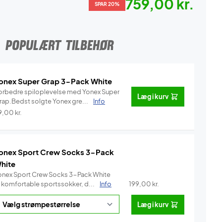
759,00 kr.
SPAR 20%
POPULÆRT TILBEHØR
onex Super Grap 3-Pack White
orbedre spiloplevelse med Yonex Super
Læg i kurv
rap.Bedst solgte Yonex gre...
Info
9,00
kr.
onex Sport Crew Socks 3-Pack
hite
onex Sport Crew Socks 3-Pack White
r komfortable sportssokker, d...
Info
199,00
kr.
Læg i kurv