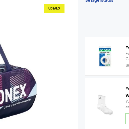
Se lagerstatus
UDSALG
Y
F
G
8
Y
W
Y
e