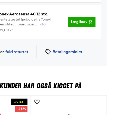
onex Aerosensa 40 12 stk.
alitetstestet fjerbolde fra Yonex!
Læg i kurv
emstillet til præcision...
Info
99,00
kr.
ges
fuld returret
Betalingsmidler
KUNDER HAR OGSÅ KIGGET PÅ
OUTLET
- 25%