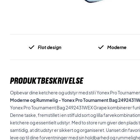
Flot design
Moderne
PRODUKTBESKRIVELSE
Opbevar dine ketchere og udstyr med stil i Yonex Pro Tourna
Moderne og Rummelig - Yonex Pro Tournament Bag 2492431W
Yonex Pro Tournament Bag 2492431WEX Grape kombinerer funkti
Denne taske, fremstillet i en stilfuld sort og lilla farvekombination
ketchere og essentielt udstyr. Med to store rum giver den plads ti
samtidig, at dit udstyr er sikkert og organiseret. Uanset din favo
leve op til dine forventninger med sin holdbarhed og rummeligh