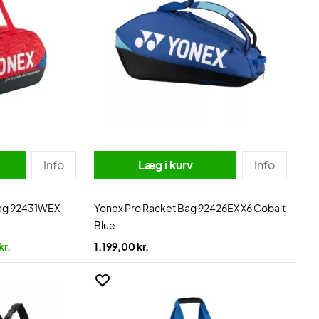
Info
Læg i kurv
Info
Bag 92431WEX
Yonex Pro Racket Bag 92426EX X6 Cobalt
Blue
kr.
1.199,00 kr.