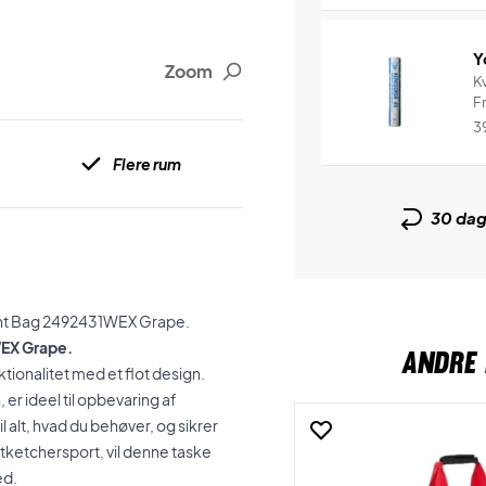
Y
Zoom
Kv
Fr
3
Flere rum
30 da
ment Bag 2492431WEX Grape.
EX Grape.
ANDRE 
onalitet med et flot design.
, er ideel til opbevaring af
l alt, hvad du behøver, og sikrer
ritketchersport, vil denne taske
ed.