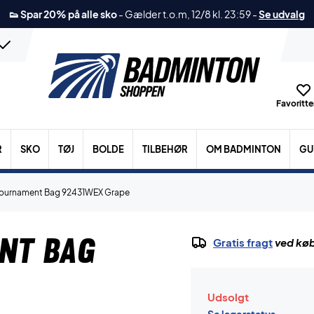
👟 Spar 20% på alle sko
-
Gælder t.o.m, 12/8 kl. 23:59
-
Se udvalg
Favoritter
R
SKO
TØJ
BOLDE
TILBEHØR
OM BADMINTON
GU
Tournament Bag 92431WEX Grape
nt Bag
Gratis fragt
ved køb
Udsolgt