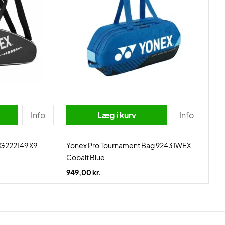
Info
Læg i kurv
Info
G222149 X9
Yonex Pro Tournament Bag 92431WEX
Cobalt Blue
949,00 kr.