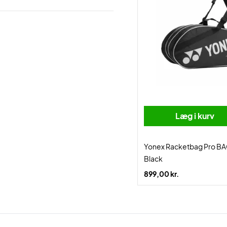
Læg i kurv
Yonex Racketbag Pro BA
Black
899,00 kr.