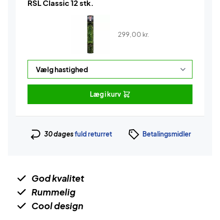
RSL Classic 12 stk.
299,00
kr.
Læg i kurv
30 dages
fuld returret
Betalingsmidler
God kvalitet
Rummelig
Cool design