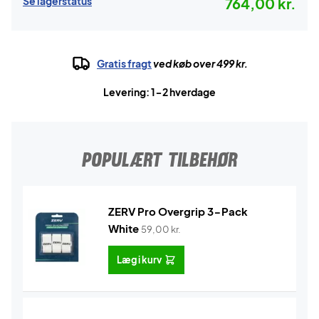
Se lagerstatus
764,00 kr.
Gratis fragt
ved køb over 499 kr.
Levering: 1-2 hverdage
POPULÆRT TILBEHØR
ZERV Pro Overgrip 3-Pack
White
59,00
kr.
Læg i kurv