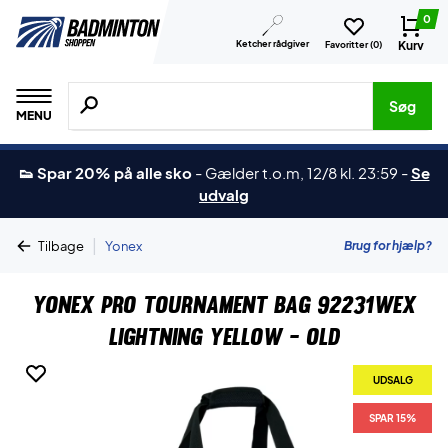
0
Ketcher rådgiver
Kurv
Favoritter (
0
)
Søg efter produkter, mærker etc.
Søg
MENU
👟 Spar 20% på alle sko
-
Gælder t.o.m, 12/8 kl. 23:59
-
Se
udvalg
|
Brug for hjælp?
Tilbage
Yonex
Yonex Pro Tournament Bag 92231WEX
Lightning Yellow - OLD
UDSALG
SPAR 15%