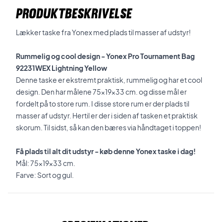
PRODUKTBESKRIVELSE
Lækker taske fra Yonex med plads til masser af udstyr!
Rummelig og cool design - Yonex Pro Tournament Bag
92231WEX Lightning Yellow
Denne taske er ekstremt praktisk, rummelig og har et cool
design. Den har målene 75x19x33 cm. og disse mål er
fordelt på to store rum. I disse store rum er der plads til
masser af udstyr. Hertil er der i siden af tasken et praktisk
skorum. Til sidst, så kan den bæres via håndtaget i toppen!
Få plads til alt dit udstyr - køb denne Yonex taske i dag!
Mål:
75x19x33 cm.
Farve: Sort og gul.