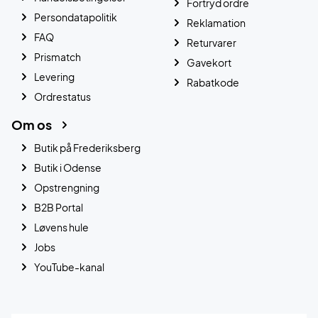
Fortryd ordre
Persondatapolitik
Reklamation
FAQ
Returvarer
Prismatch
Gavekort
Levering
Rabatkode
Ordrestatus
Om os
Butik på Frederiksberg
Butik i Odense
Opstrengning
B2B Portal
Løvens hule
Jobs
YouTube-kanal