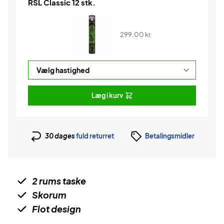
RSL Classic 12 stk.
299,00
kr.
Læg i kurv
30 dages
fuld returret
Betalingsmidler
2 rums taske
Skorum
Flot design