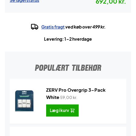
Se lagerstatus
692,00 kr.
Gratis fragt
ved køb over 499 kr.
Levering: 1-2 hverdage
POPULÆRT TILBEHØR
ZERV Pro Overgrip 3-Pack
White
59,00
kr.
Læg i kurv