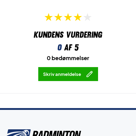
Kundens vurdering
0
af 5
0 bedømmelser
Skriv anmeldelse