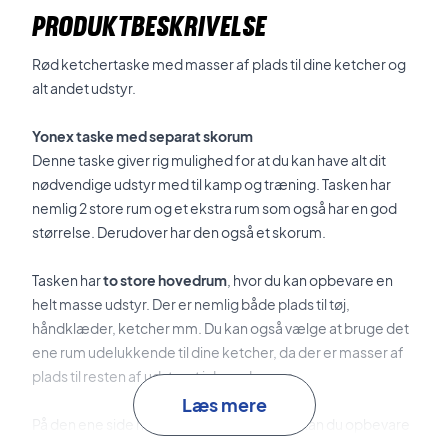
PRODUKTBESKRIVELSE
Rød ketchertaske med masser af plads til dine ketcher og
alt andet udstyr.
Yonex taske med separat skorum
Denne taske giver rig mulighed for at du kan have alt dit
nødvendige udstyr med til kamp og træning. Tasken har
nemlig 2 store rum og et ekstra rum som også har en god
størrelse. Derudover har den også et skorum.
Tasken har
to store hovedrum
, hvor du kan opbevare en
helt masse udstyr. Der er nemlig både plads til tøj,
håndklæder, ketcher mm. Du kan også vælge at bruge det
ene rum udelukkende til dine ketcher, da der er masser af
plads til resten af udstyret i de andre rum.
Læs mere
På den ene side har den
et rum mere
. Her kan du opbevare