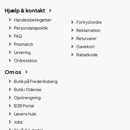
Hjælp & kontakt
Handelsbetingelser
Fortryd ordre
Persondatapolitik
Reklamation
FAQ
Returvarer
Prismatch
Gavekort
Levering
Rabatkode
Ordrestatus
Om os
Butik på Frederiksberg
Butik i Odense
Opstrengning
B2B Portal
Løvens hule
Jobs
YouTube-kanal