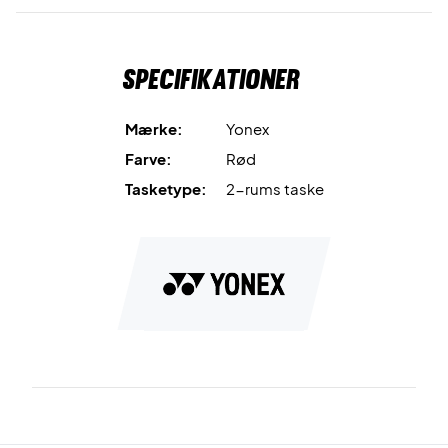
tøj, håndklæder greb eller andet.
Som det sidste rum, har tasken også et
skorum
. Du kan
Specifikationer
både åbne skorummet inde fra det ene hovedrum eller i
bunden af tasken. I dette rum kan du opbevare dine sko, så
de ligger separat fra alt dit andet udstyr.
Mærke:
Yonex
Farve:
Rød
Denne taske giver dig masser af muligheder for at
dele dit
Tasketype:
2-rums taske
udstyr op
, så sko, ketcher og tøj ikke skal ligge blandet, og
måske tage skade.
Taske til dine ketcher og andet udstyr - Køb i dag!
Alt i alt er det en super lækker ketchertaske med plads til dit
udstyr, og mulighed for at holde dit udstyr adskilt.
BA92226EX
78x30x34 cm