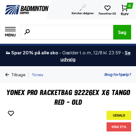
0
Ketcher rådgiver
Kurv
Favoritter (
0
)
Søg efter produkter, mærker etc.
Søg
MENU
👟 Spar 20% på alle sko
-
Gælder t.o.m, 12/8 kl. 23:59
-
Se
udvalg
|
Brug for hjælp?
Tilbage
Yonex
Yonex Pro Racketbag 92226EX X6 Tango
Red - OLD
UDSALG
SPAR 37%