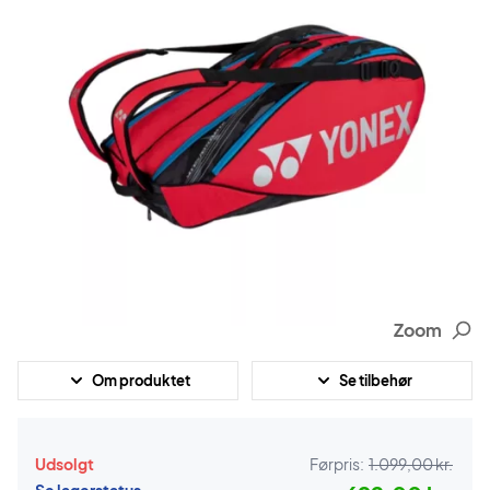
Zoom
Om produktet
Se tilbehør
Udsolgt
Førpris:
1.099,00 kr.