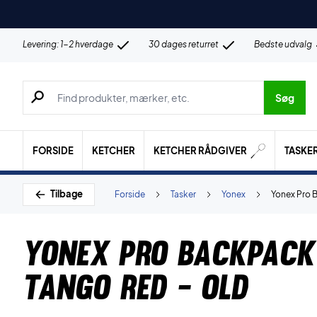
Levering: 1-2 hverdage
30 dages returret
Bedste udvalg
Søg efter produkter, mærker etc.
Søg
FORSIDE
KETCHER
KETCHER RÅDGIVER
TASKE
Tilbage
Forside
Tasker
Yonex
Yonex Pro 
Yonex Pro Backpack
Tango Red - OLD