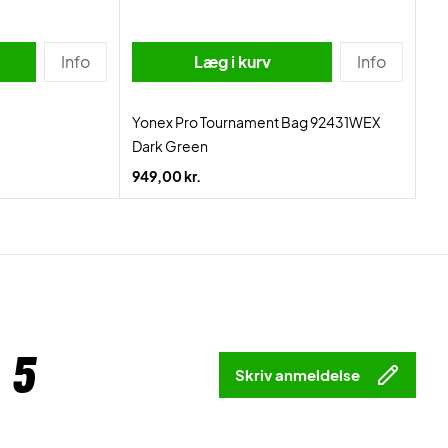
Info
Læg i kurv
Info
Yonex Pro Tournament Bag 92431WEX
Dark Green
949,00 kr.
 5
Skriv anmeldelse