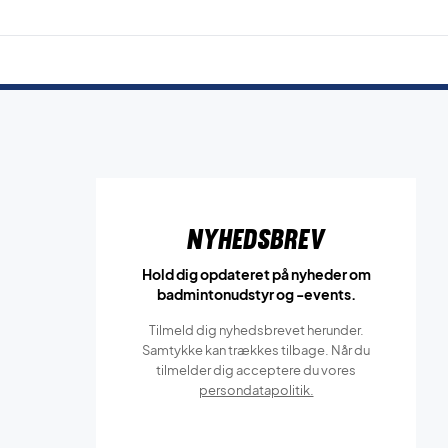
Nyhedsbrev
Hold dig opdateret på nyheder om
badmintonudstyr og -events.
Tilmeld dig nyhedsbrevet herunder.
Samtykke kan trækkes tilbage. Når du
tilmelder dig acceptere du vores
persondatapolitik.