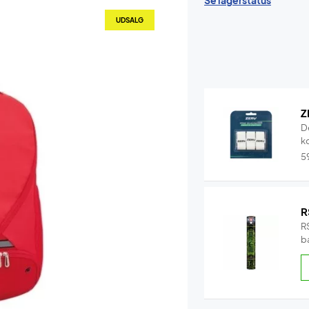
Se lagerstatus
UDSALG
Z
D
k
5
R
RS
b
b