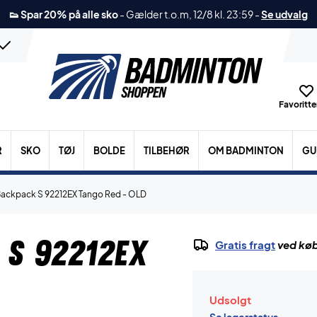
👟 Spar 20% på alle sko
-
Gælder t.o.m, 12/8 kl. 23:59
-
Se udvalg
Favoritter
R
SKO
TØJ
BOLDE
TILBEHØR
OM BADMINTON
GU
Backpack S 92212EX Tango Red - OLD
 S 92212EX
Gratis fragt
ved køb
Udsolgt