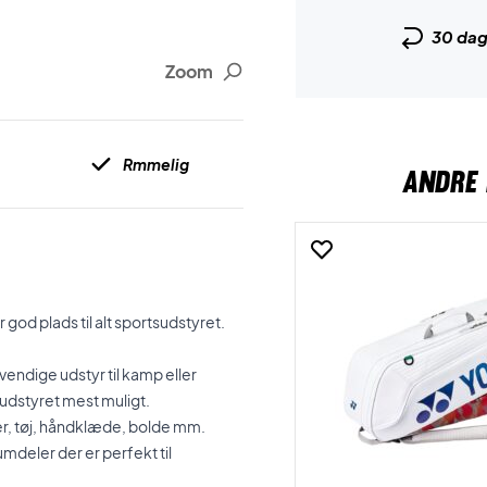
30 da
Zoom
Rmmelig
ANDRE 
od plads til alt sportsudstyret.
endige udstyr til kamp eller
 udstyret mest muligt.
er, tøj, håndklæde, bolde mm.
mdeler der er perfekt til