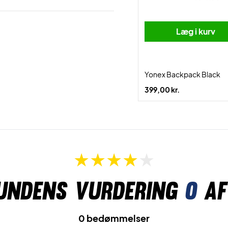
Læg i kurv
Yonex Backpack Black
399,00 kr.
undens vurdering
0
af
0 bedømmelser