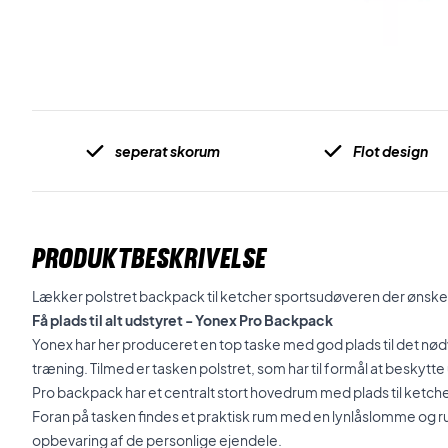
seperat skorum
Flot design
PRODUKTBESKRIVELSE
Lækker polstret backpack til ketcher sportsudøveren der ønsker g
Få plads til alt udstyret - Yonex Pro Backpack
Yonex har her produceret en top taske med god plads til det nødv
træning. Tilmed er tasken polstret, som har til formål at beskytte
Pro backpack har et centralt stort hovedrum med plads til ketch
Foran på tasken findes et praktisk rum med en lynlåslomme og ru
opbevaring af de personlige ejendele.