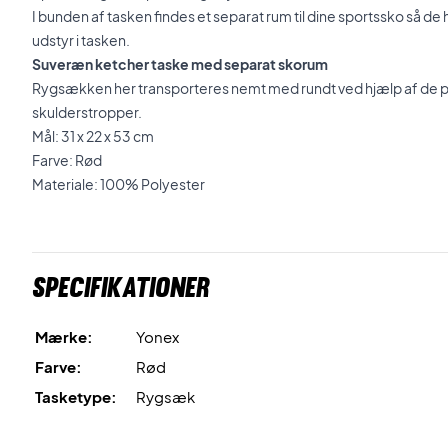
I bunden af tasken findes et separat rum til dine sportssko så de 
udstyr i tasken.
Suveræn ketcher taske med separat skorum
Rygsækken her transporteres nemt med rundt ved hjælp af de p
skulderstropper.
Mål: 31 x 22 x 53 cm
Farve: Rød
Materiale: 100% Polyester
Specifikationer
Mærke:
Yonex
Farve:
Rød
Tasketype:
Rygsæk