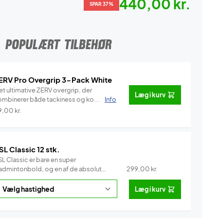
440,00 kr.
SPAR 37%
POPULÆRT TILBEHØR
ERV Pro Overgrip 3-Pack White
et ultimative ZERV overgrip, der
Læg i kurv
ombinerer både tackiness og ko...
Info
9,00
kr.
SL Classic 12 stk.
L Classic er bare en super
admintonbold, og en af de absolut
299,00
kr.
e...
Info
Læg i kurv