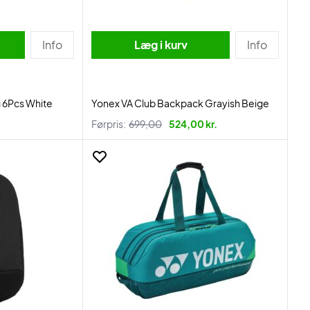
Info
Læg i kurv
Info
 6Pcs White
Yonex VA Club Backpack Grayish Beige
Førpris:
699,00
524,00 kr.