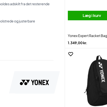
holdes adskilt fra det resterende
Læg i kurv
olstrede og justerbare
Yonex Expert Racket Bag
1.349,00 kr.