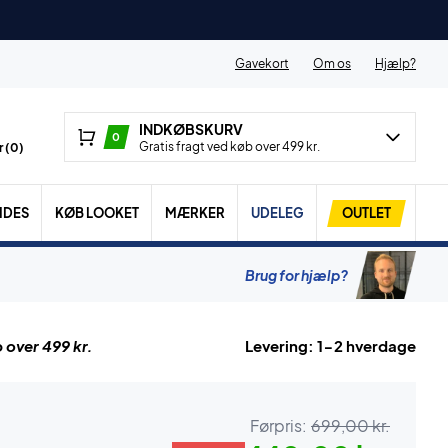
Gavekort
Om os
Hjælp?
INDKØBSKURV
0
Gratis fragt ved køb over 499 kr.
 (
0
)
IDES
KØB LOOKET
MÆRKER
UDELEG
OUTLET
Brug for hjælp?
 over 499 kr.
Levering: 1-2 hverdage
Førpris:
699,00 kr.