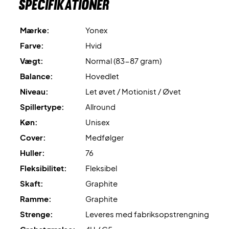
Specifikationer
100% klar fra start.
Mærke:
Yonex
Ekspertrådgivning
: Til denne ketcher anbefaler vi en
opstrengning med
og 10,5 kg i hårdhed.
Yonex BG80
Farve:
Hvid
Vægt:
Normal (83-87 gram)
Leveres
med cover
!
Balance:
Hovedlet
Niveau:
Let øvet / Motionist / Øvet
Spillertype:
Allround
Køn:
Unisex
Cover:
Medfølger
Huller:
76
Fleksibilitet:
Fleksibel
Skaft:
Graphite
Ramme:
Graphite
Strenge:
Leveres med fabriksopstrengning