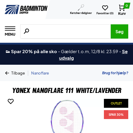
0
Ketcher rådgiver
Kurv
Favoritter (
0
)
Søg efter produkter, mærker etc.
Søg
MENU
👟 Spar 20% på alle sko
-
Gælder t.o.m, 12/8 kl. 23:59
-
Se
udvalg
|
Brug for hjælp?
Tilbage
Nanoflare
Yonex Nanoflare 111 White/Lavender
OUTLET
SPAR 30%