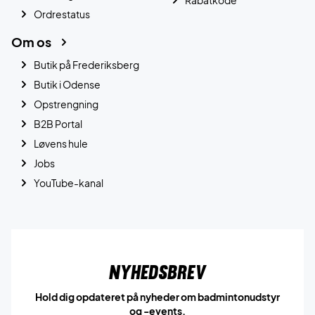
Ordrestatus
Om os
Butik på Frederiksberg
Butik i Odense
Opstrengning
B2B Portal
Løvens hule
Jobs
YouTube-kanal
Nyhedsbrev
Hold dig opdateret på nyheder om badmintonudstyr
og -events.