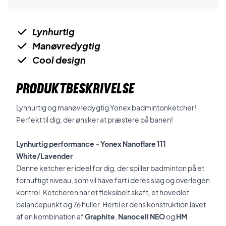
Lynhurtig
Manøvredygtig
Cool design
PRODUKTBESKRIVELSE
Lynhurtig og manøvredygtig
Yonex
badmintonketcher!
Perfekt til dig, der ønsker at præstere på banen!
Lynhurtig performance - Yonex Nanoflare 111
White/Lavender
Denne ketcher er ideel for dig, der spiller badminton på et
fornuftigt niveau, som vil have fart i deres slag og overlegen
kontrol. Ketcheren har et fleksibelt skaft, et hovedlet
balancepunkt og 76 huller. Hertil er dens konstruktion lavet
af en kombination af
Graphite
,
Nanocell NEO
og
HM