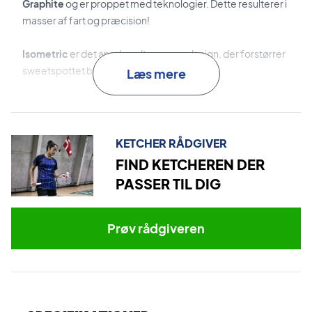
Graphite
og er proppet med teknologier. Dette resulterer i
masser af fart og præcision!
Isometric
er det anerkendte rammedesign, der forstørrer
sweetspottet betydeligt for bedre kontrol.
Læs mere
Sonic Flare System
optimerer kraftoverførslen og
stabiliteten for mere kraftfulde og hurtigere slag.
KETCHER RÅDGIVER
Super Slim Shaft
er det smalle skaftdesign, der minimerer
FIND KETCHEREN DER
luftmodstanden for mere fart og manøvredygtighed.
PASSER TIL DIG
Til sidst, så har den en
Energy Boost Cap PLUS
, som
fremmer skaftfleksibiliteten og ketcherens performance!
Prøv rådgiveren
Tag banen med storm - køb denne Yonex
badmintonketcher i dag!
Leveres
med fabriksopstrengning
- Dog anbefaler vi, at du
tilkøber en professionel opstrengning, så ketcheren er