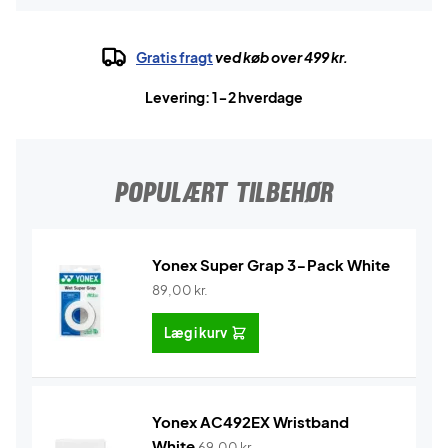
Gratis fragt
ved køb over 499 kr.
Levering: 1-2 hverdage
POPULÆRT TILBEHØR
Yonex Super Grap 3-Pack White
89,00
kr.
Læg i kurv
Yonex AC492EX Wristband
White
69,00
kr.