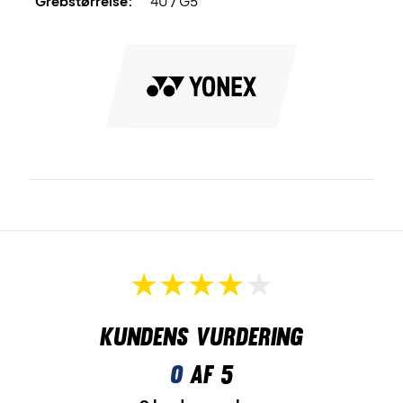
Grebstørrelse:
4U / G5
Kundens vurdering
0
af 5