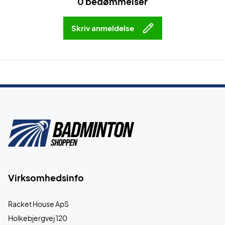
0 bedømmelser
Skriv anmeldelse
Virksomhedsinfo
Racket House ApS
Holkebjergvej 120