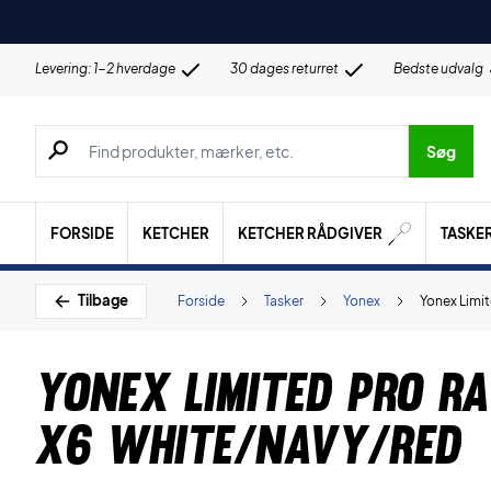
Levering: 1-2 hverdage
30 dages returret
Bedste udvalg
Søg efter produkter, mærker etc.
Søg
FORSIDE
KETCHER
KETCHER RÅDGIVER
TASKE
Tilbage
Forside
Tasker
Yonex
Yonex Limi
Yonex Limited Pro R
X6 White/Navy/Red