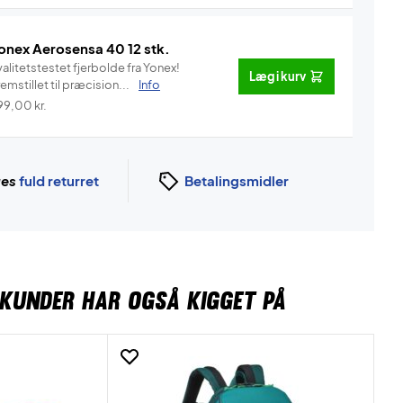
onex Aerosensa 40 12 stk.
alitetstestet fjerbolde fra Yonex!
Læg i kurv
emstillet til præcision...
Info
99,00
kr.
ges
fuld returret
Betalingsmidler
KUNDER HAR OGSÅ KIGGET PÅ