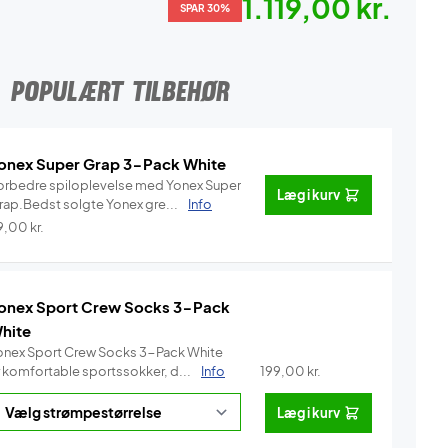
1.119,00 kr.
SPAR 30%
POPULÆRT TILBEHØR
onex Super Grap 3-Pack White
orbedre spiloplevelse med Yonex Super
Læg i kurv
rap.Bedst solgte Yonex gre...
Info
9,00
kr.
onex Sport Crew Socks 3-Pack
hite
onex Sport Crew Socks 3-Pack White
r komfortable sportssokker, d...
Info
199,00
kr.
Læg i kurv