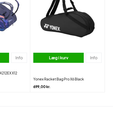
Info
Læg i kurv
Info
4212EX X12
Yonex Racket Bag Pro X6 Black
699,00 kr.