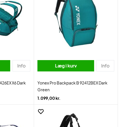
Info
Læg i kurv
Info
426EX X6 Dark
Yonex Pro Backpack B 92412BEX Dark
Green
1.099,00 kr.