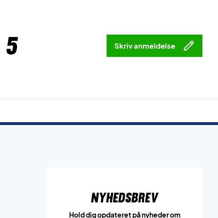
 5
Skriv anmeldelse
Nyhedsbrev
Hold dig opdateret på nyheder om