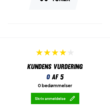
Kundens vurdering
0
af 5
0 bedømmelser
Skriv anmeldelse