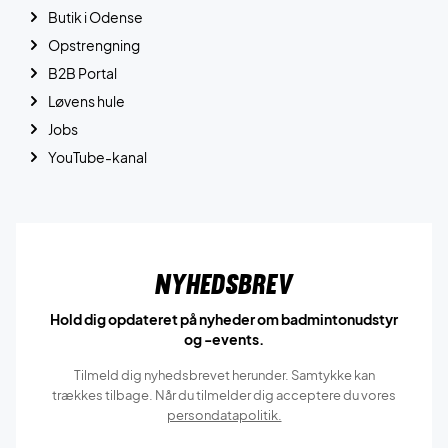
Butik i Odense
Opstrengning
B2B Portal
Løvens hule
Jobs
YouTube-kanal
Nyhedsbrev
Hold dig opdateret på nyheder om badmintonudstyr
og -events.
Tilmeld dig nyhedsbrevet herunder. Samtykke kan
trækkes tilbage. Når du tilmelder dig acceptere du vores
persondatapolitik.