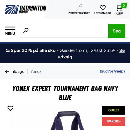
0
Ketcher rådgiver
Kurv
Favoritter (
0
)
Søg efter produkter, mærker etc.
Søg
MENU
👟 Spar 20% på alle sko
-
Gælder t.o.m, 12/8 kl. 23:59
-
Se
udvalg
|
Brug for hjælp?
Tilbage
Yonex
Yonex Expert Tournament Bag Navy
Blue
OUTLET
SPAR 28%