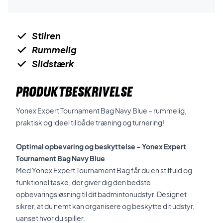
Stilren
Rummelig
Slidstærk
PRODUKTBESKRIVELSE
Yonex Expert Tournament Bag Navy Blue – rummelig,
praktisk og ideel til både træning og turnering!
Optimal opbevaring og beskyttelse – Yonex Expert
Tournament Bag Navy Blue
Med Yonex Expert Tournament Bag får du en stilfuld og
funktionel taske, der giver dig den bedste
opbevaringsløsning til dit badmintonudstyr. Designet
sikrer, at du nemt kan organisere og beskytte dit udstyr,
uanset hvor du spiller.