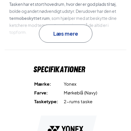
Tasken har et stort hovedrum, hvor der er god plads til tøj,
bolde og andet nødvendigt udstyr. Derudover har den et
termobeskyttet rum
, som hjælper med at beskytte dine
ketchere mod temperatursvingninger, så de altid er i
topform.
Læs mere
Det praktiske
separate skorum
giver dig mulighed for at
holde dine sko adskilt fra resten af taskens indhold, hvilket
bidrager til en mere organiseret og ren taske. Tasken er
Specifikationer
fremstillet af slidstærke materialer og har robuste
bærehanke, hvilket gør den let at transportere og perfekt
til både turneringer og daglig træning.
Mærke:
Yonex
Farve:
Mørkeblå (Navy)
Gør din træning mere effektiv – køb din Yonex Expert
Tasketype:
2-rums taske
Tournament Bag i dag!
Farve: Navy blå.
Mål: 75 x 19 x 32 cm