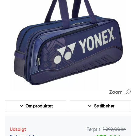
Zoom
Om produktet
Se tilbehør
Udsolgt
Førpris:
1.299,00 kr.