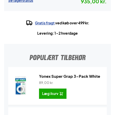
Se lagerstatus
935,00 kr.
Gratis fragt
ved køb over 499 kr.
Levering: 1-2 hverdage
POPULÆRT TILBEHØR
Yonex Super Grap 3-Pack White
89,00
kr.
Læg i kurv